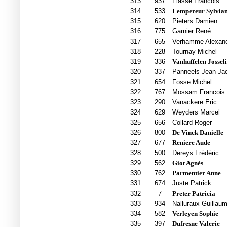
313
937
Fiasse Francois
314
533
Lempereur Sylvia
315
620
Pieters Damien
316
775
Garnier René
317
655
Verhamme Alexan
318
228
Tournay Michel
319
336
Vanhuffelen Jossel
320
337
Panneels Jean-Ja
321
654
Fosse Michel
322
767
Mossam Francois
323
290
Vanackere Eric
324
629
Weyders Marcel
325
656
Collard Roger
326
800
De Vinck Danielle
327
677
Reniere Aude
328
500
Dereys Frédéric
329
562
Giot Agnès
330
762
Parmentier Anne
331
674
Juste Patrick
332
7
Preter Patricia
333
934
Nalluraux Guillau
334
582
Verleyen Sophie
335
397
Dufresne Valerie