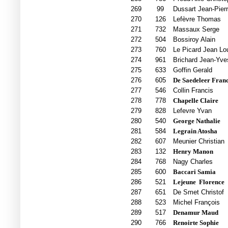
269
99
Dussart Jean-Pier
270
126
Lefèvre Thomas
271
732
Massaux Serge
272
504
Bossiroy Alain
273
760
Le Picard Jean Lo
274
961
Brichard Jean-Yve
275
633
Goffin Gerald
276
605
De Saedeleer Franc
277
546
Collin Francis
278
778
Chapelle Claire
279
828
Lefevre Yvan
280
540
George Nathalie
281
584
Legrain Atosha
282
607
Meunier Christian
283
132
Henry Manon
284
768
Nagy Charles
285
600
Baccari Samia
286
521
Lejeune
Florence
287
651
De Smet Christof
288
523
Michel François
289
517
Denamur Maud
290
766
Renoirte Sophie