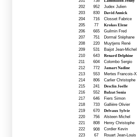
201
738
Lambillion Jenny
202
952
Judex Julien
203
830
David Annick
204
716
Closset Fabrice
205
77
Krokos Elene
206
665
Guilmin Fred
207
751
Dormal Stéphane
208
220
Muytjens René
209
531
Baijot Jean-Michel
210
643
Renard Delphine
211
604
Colombo Sergio
212
772
Jamart Nadine
213
553
Mertes Francois-X
214
806
Carlier Christophe
215
241
Desclin Joelle
216
552
Balzat Sonia
217
646
Fiers Simon
218
733
Gallière Olivier
219
670
Delvaux Sylvie
220
756
Alsteen Michel
221
808
Henry Christophe
222
Cordier Kevin
908
223
67
Rouart Jean-Louis