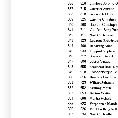
336
516
Lambert Jerome G
337
715
Cuvelier Aurelie
338
818
Grosvarlet Julie
339
525
Etienne Christian
340
960
Heenan Christophe
341
711
Van Den Berg Patr
342
111
Noel Christiane
343
923
Levaque Frédériq
344
469
Dehareng Anne
345
933
Frippiat Stephanie
346
712
Bronkart Benoit
347
506
Lebire Arnaud
348
555
Seaubeau Dominiq
349
918
Croonenberghs Br
350
616
Hennart Caroline
351
723
Wilfart Johanna
352
652
Soumoy Marie
353
653
Berton Yvette
354
698
Mantia Robert
355
623
Verpoorten Maude
356
526
Van Den Berg Nell
357
534
Noel Christelle