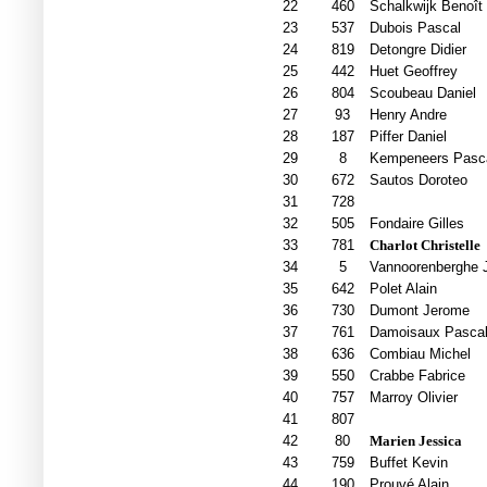
22
460
Schalkwijk Benoît
23
537
Dubois Pascal
24
819
Detongre Didier
25
442
Huet Geoffrey
26
804
Scoubeau Daniel
27
93
Henry Andre
28
187
Piffer Daniel
29
8
Kempeneers Pasc
30
672
Sautos Doroteo
31
728
32
505
Fondaire Gilles
33
781
Charlot Christelle
34
5
Vannoorenberghe 
35
642
Polet Alain
36
730
Dumont Jerome
37
761
Damoisaux Pasca
38
636
Combiau Michel
39
550
Crabbe Fabrice
40
757
Marroy Olivier
41
807
42
80
Marien Jessica
43
759
Buffet Kevin
44
190
Prouvé Alain