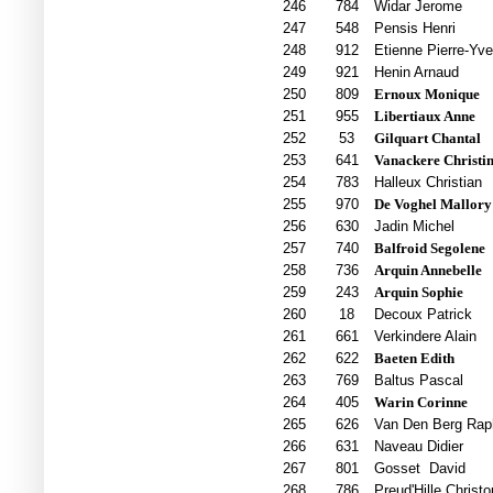
246
784
Widar Jerome
247
548
Pensis Henri
248
912
Etienne Pierre-Yv
249
921
Henin Arnaud
250
809
Ernoux Monique
251
955
Libertiaux Anne
252
53
Gilquart Chantal
253
641
Vanackere Christi
254
783
Halleux Christian
255
970
De Voghel Mallory
256
630
Jadin Michel
257
740
Balfroid Segolene
258
736
Arquin Annebelle
259
243
Arquin Sophie
260
18
Decoux Patrick
261
661
Verkindere Alain
262
622
Baeten Edith
263
769
Baltus Pascal
264
405
Warin Corinne
265
626
Van Den Berg Rap
266
631
Naveau Didier
267
801
Gosset
David
268
786
Preud'Hille Christ