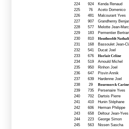
224
924
Kenda Renaud
225
76
Aceto Domenico
226
481
Malcourant Yves
227
907
Grandhenry Benja
228
577
Melotte Jean-Marc
229
183
Permentier Bertra
230
810
Houthoofdt Nathal
231
168
Bassoulet Jean-Cl
232
541
Ducat Joel
233
676
Horlait Celine
234
519
Arnould Michel
235
950
Rinhon Joel
236
647
Pisvin Annik
237
639
Hardenne Joel
238
29
Bourmorck Carine
239
735
Persenaire Yves
240
702
Dartois Pierre
241
410
Hunin Stéphane
242
606
Herman Philippe
243
658
Deltour Jean-Yves
244
223
George Simon
245
563
Nissen Sascha