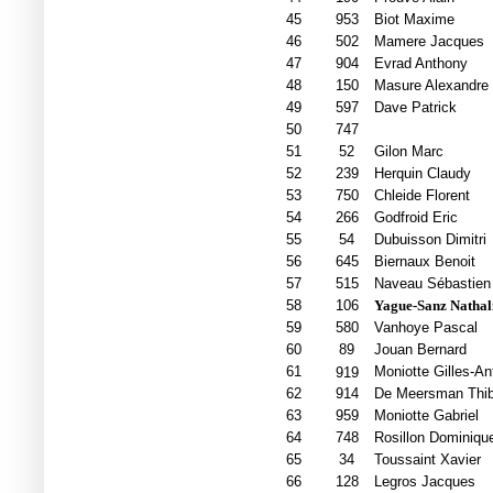
45
953
Biot Maxime
46
502
Mamere Jacques
47
904
Evrad Anthony
48
150
Masure Alexandre
49
597
Dave Patrick
50
747
51
52
Gilon Marc
52
239
Herquin Claudy
53
750
Chleide Florent
54
266
Godfroid Eric
55
54
Dubuisson Dimitri
56
645
Biernaux Benoit
57
515
Naveau Sébastien
58
106
Yague-Sanz Nathal
59
580
Vanhoye Pascal
60
89
Jouan Bernard
61
Moniotte Gilles-An
919
62
914
De Meersman Thib
63
959
Moniotte Gabriel
64
748
Rosillon Dominiqu
65
34
Toussaint Xavier
66
128
Legros Jacques