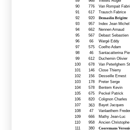
89
968
Vietels Roger
90
776
Van Rompait Fabri
91
617
Trausch Fabrice
92
920
Demaslin Brigitte
93
957
Index Jean Michel
94
662
Nennen Arnaud
95
567
Debast Sebastien
96
66
Wargé Eddy
97
575
Coelho Adam
98
46
Santacatterina Pie
99
612
Duchemin Olivier
100
678
Van Peterlghem S
101
146
Close Thierry
102
156
Desseille Ernest
103
178
Preter Serge
104
578
Bentem Kevin
105
675
Peckel Patrick
106
820
Colignon Charles
107
Bayet Jacques
363
108
47
Vanlaethem Freder
109
666
Mathy Jean-Luc
110
958
Ancien Christophe
111
380
Cooremans Veroni