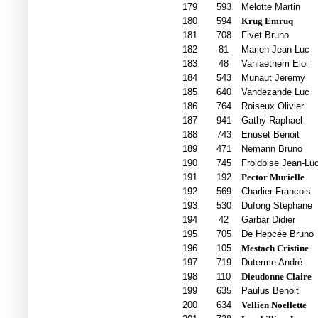
179
593
Melotte Martin
180
594
Krug Emruq
181
708
Fivet Bruno
182
81
Marien Jean-Luc
183
48
Vanlaethem Eloi
184
543
Munaut Jeremy
185
640
Vandezande Luc
186
764
Roiseux Olivier
187
941
Gathy Raphael
188
743
Enuset Benoit
189
471
Nemann Bruno
190
745
Froidbise Jean-Lu
191
192
Pector Murielle
192
569
Charlier Francois
193
530
Dufong Stephane
194
42
Garbar Didier
195
705
De Hepcée Bruno
196
105
Mestach Cristine
197
719
Duterme André
198
110
Dieudonne Claire
199
635
Paulus Benoit
200
634
Vellien Noellette