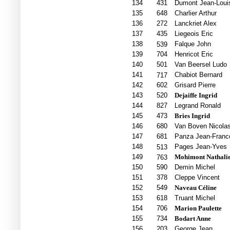
134
431
Dumont Jean-Loui
135
648
Charlier Arthur
136
272
Lanckriet Alex
137
435
Liegeois Eric
138
Falque John
539
139
704
Henricot Eric
140
501
Van Beersel Ludo
141
Chabiot Bernard
717
142
602
Grisard Pierre
143
520
Dejaiffe Ingrid
144
827
Legrand Ronald
145
473
Bries Ingrid
146
680
Van Boven Nicola
147
681
Panza Jean-Franc
148
Pages Jean-Yves
513
149
Mohimont Nathali
763
150
590
Demin Michel
151
378
Cleppe Vincent
152
549
Naveau Céline
153
618
Truant Michel
154
706
Marion Paulette
155
734
Bodart Anne
156
203
George Jean