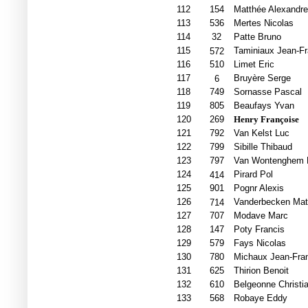
112
154
Matthée Alexandre
113
536
Mertes Nicolas
114
32
Patte Bruno
115
Taminiaux Jean-Fr
572
116
510
Limet Eric
117
Bruyère Serge
6
118
749
Sornasse Pascal
119
805
Beaufays Yvan
120
269
Henry Françoise
121
792
Van Kelst Luc
122
799
Sibille Thibaud
123
797
Van Wontenghem 
124
Pirard Pol
414
125
901
Pognr Alexis
126
Vanderbecken Mat
714
127
707
Modave Marc
128
147
Poty Francis
129
579
Fays Nicolas
130
780
Michaux Jean-Fra
131
625
Thirion Benoit
132
610
Belgeonne Christi
133
568
Robaye Eddy