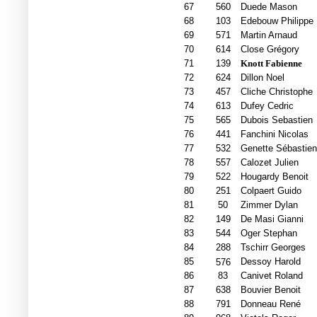
67
560
Duede Mason
68
103
Edebouw Philippe
69
571
Martin Arnaud
70
614
Close Grégory
71
139
Knott Fabienne
72
624
Dillon Noel
73
457
Cliche Christophe
74
613
Dufey Cedric
75
565
Dubois Sebastien
76
441
Fanchini Nicolas
77
532
Genette Sébastien
78
557
Calozet Julien
79
522
Hougardy Benoit
80
251
Colpaert Guido
81
50
Zimmer Dylan
82
149
De Masi Gianni
83
544
Oger Stephan
84
288
Tschirr Georges
85
Dessoy Harold
576
86
83
Canivet Roland
87
638
Bouvier Benoit
88
791
Donneau René