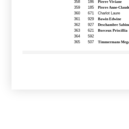
358
186
Pierre Viviane
359
185
Pierre Anne-Claud
360
671
Charlot Laure
361
929
Bawin Edwine
362
927
Deschambre Sabin
363
621
Borceux Priscillia
364
592
365
507
Timmermans Meg