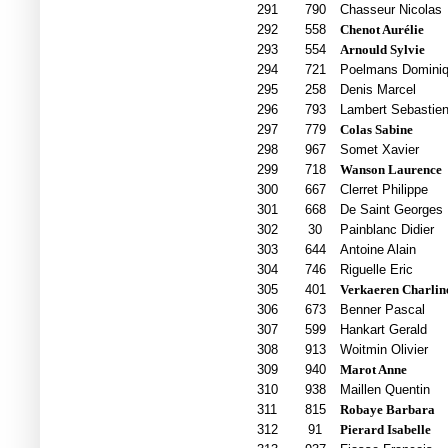
291
790
Chasseur Nicolas
292
558
Chenot Aurélie
293
554
Arnould Sylvie
294
721
Poelmans Domini
295
258
Denis Marcel
296
793
Lambert Sebastie
297
779
Colas Sabine
298
967
Somet Xavier
299
718
Wanson Laurence
300
667
Clerret Philippe
301
668
De Saint Georges 
302
30
Painblanc Didier
303
644
Antoine Alain
304
746
Riguelle Eric
305
401
Verkaeren Charlin
306
673
Benner Pascal
307
599
Hankart Gerald
308
913
Woitmin Olivier
309
940
Marot Anne
310
938
Maillen Quentin
311
815
Robaye Barbara
312
91
Pierard Isabelle