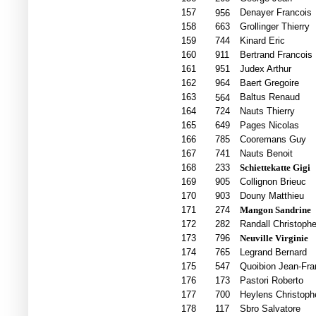
157
Denayer Francois
956
158
663
Grollinger Thierry
159
744
Kinard Eric
160
911
Bertrand Francois
161
951
Judex Arthur
162
964
Baert Gregoire
163
Baltus Renaud
564
164
724
Nauts Thierry
165
649
Pages Nicolas
166
785
Cooremans Guy
167
741
Nauts Benoit
168
233
Schiettekatte Gigi
169
905
Collignon Brieuc
170
903
Douny Matthieu
171
274
Mangon Sandrine
172
282
Randall Christophe
173
796
Neuville Virginie
174
765
Legrand Bernard
175
547
Quoibion Jean-Fra
176
173
Pastori Roberto
177
700
Heylens Christoph
178
117
Sbro Salvatore