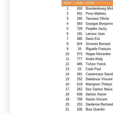
POS
DOS
NOM
1
650
Brandenbourg Mic
2
931
Piron Mathieu
3
285
Tassiaux Olivier
4
583
Gourgue Benjamin
5
729
Perpète Jacky
6
191
Lamour Jean
7
385
Darte Eric
8
824
Simonet Bernard
9
16
Riguelle François
10
573
Hoppe Alexandre
11
777
Andre Rudy
12
485
Tixhon Yorick
13
15
Cado Paul
14
591
Castermans David
15
252
Dalebroux Vincent
16
619
Marrignon Thibaut
17
262
Dos Santos Neiva 
18
609
Dartois Xavier
19
758
Horion Vincent
20
253
Dardenne Bertrand
21
535
Buis Quentin