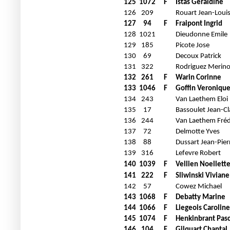
125
1072
F
Istas Geraldine
126
209
Rouart Jean-Loui
127
94
F
Fraipont Ingrid
128
1021
Dieudonne Emile
129
185
Picote Jose
130
69
Decoux Patrick
131
322
Rodriguez Merino
132
261
F
Warin Corinne
133
1046
F
Goffin Veroniqu
134
243
Van Laethem Eloi
135
17
Bassoulet Jean-C
136
244
Van Laethem Fréd
137
72
Delmotte Yves
138
88
Dussart Jean-Pier
139
316
Lefevre Robert
140
1039
F
Vellien Noellett
141
222
F
Sliwinski Viviane
142
57
Cowez Michael
143
1068
F
Debatty Marine
144
1066
F
Liegeois Caroline
145
1074
F
Henkinbrant Pas
146
104
F
Gilquart Chantal