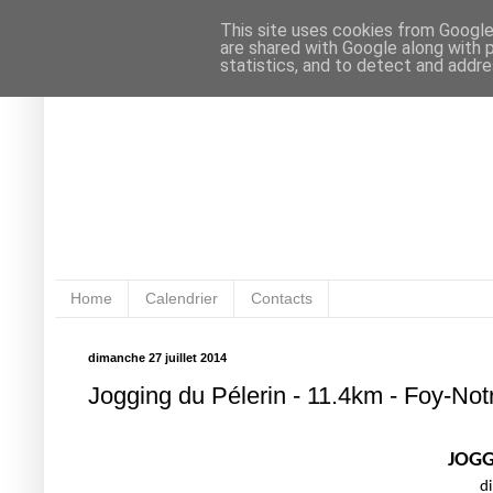
This site uses cookies from Google 
are shared with Google along with 
statistics, and to detect and addr
Home
Calendrier
Contacts
dimanche 27 juillet 2014
Jogging du Pélerin - 11.4km - Foy-No
JOGG
di