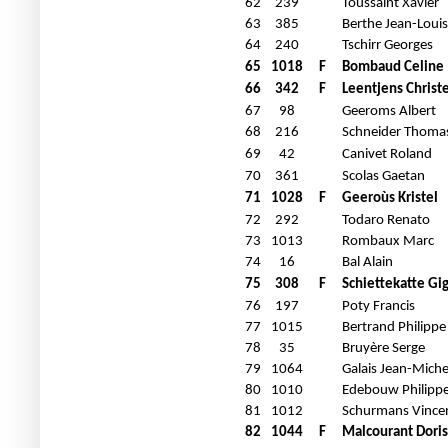
62
239
Toussaint Xavier
63
385
Berthe Jean-Louis
64
240
Tschirr Georges
65
1018
F
Bombaud Celine
66
342
F
Leentjens Christe
67
98
Geeroms Albert
68
216
Schneider Thoma
69
42
Canivet Roland
70
361
Scolas Gaetan
71
1028
F
Geeroùs Kristel
72
292
Todaro Renato
73
1013
Rombaux Marc
74
16
Bal Alain
75
308
F
Schiettekatte Gig
76
197
Poty Francis
77
1015
Bertrand Philippe
78
35
Bruyère Serge
79
1064
Galais Jean-Miche
80
1010
Edebouw Philipp
81
1012
Schurmans Vince
82
1044
F
Malcourant Doris