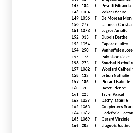
147
184
F
Pesetti Miranda
148
1004
Vokar Etienne
149
1036
F
De Moreau Mon
150
279
Laffineur Christia
151
1073
F
Legros Amelie
152
313
F
Dubois Berthe
153
1054
Caporale Julien
154
250
F
Vanhuffelen Joss
155
176
Painblanc Didier
156
223
F
Souchet Nathalie
157
1062
F
Woolard Catheri
158
132
F
Lebon Nathalie
159
186
F
Pierard Isabelle
160
20
Bayet Etienne
161
229
Tavier Pascal
162
1037
F
Dachy Isabelle
163
1063
Coppiertees Brun
164
1067
Godefroid Gaeta
165
1069
F
Gerard Virginie
166
305
F
Liegeois Justine