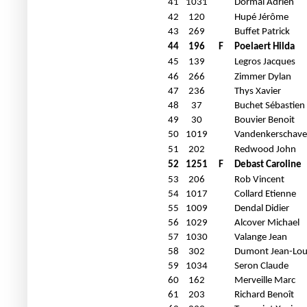
41
1031
Dormal Adrien
42
120
Hupé Jérôme
43
269
Buffet Patrick
44
196
F
Poelaert Hilda
45
139
Legros Jacques
46
266
Zimmer Dylan
47
236
Thys Xavier
48
37
Buchet Sébastien
49
30
Bouvier Benoit
50
1019
Vandenkerschave 
51
202
Redwood John
52
1251
F
Debast Caroline
53
206
Rob Vincent
54
1017
Collard Etienne
55
1009
Dendal Didier
56
1029
Alcover Michael
57
1030
Valange Jean
58
302
Dumont Jean-Lou
59
1034
Seron Claude
60
162
Merveille Marc
61
203
Richard Benoît