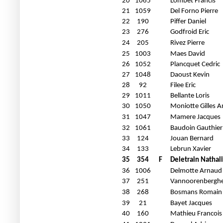
20
1065
Lombet Francis
21
1059
Del Forno Pierre
22
190
Piffer Daniel
23
276
Godfroid Eric
24
205
Rivez Pierre
25
1003
Maes David
26
1052
Plancquet Cedric
27
1048
Daoust Kevin
28
92
Filee Eric
29
1011
Bellante Loris
30
1050
Moniotte Gilles A
31
1047
Mamere Jacques
32
1061
Baudoin Gauthier
33
124
Jouan Bernard
34
133
Lebrun Xavier
35
354
F
Deletrain Nathal
36
1006
Delmotte Arnaud
37
251
Vannoorenberghe
38
268
Bosmans Romain
39
21
Bayet Jacques
40
160
Mathieu Francois