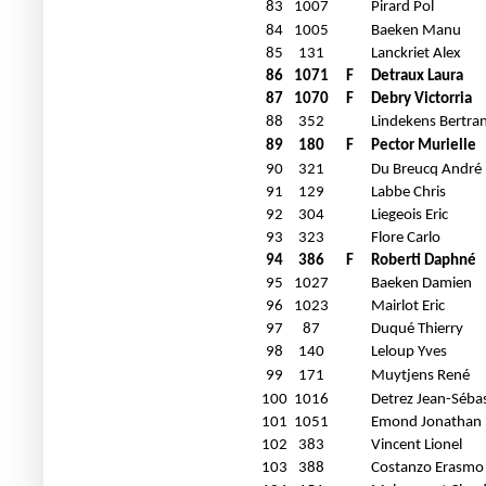
83
1007
Pirard Pol
84
1005
Baeken Manu
85
131
Lanckriet Alex
86
1071
F
Detraux Laura
87
1070
F
Debry Victorria
88
352
Lindekens Bertra
89
180
F
Pector Murielle
90
321
Du Breucq André
91
129
Labbe Chris
92
304
Liegeois Eric
93
323
Flore Carlo
94
386
F
Roberti Daphné
95
1027
Baeken Damien
96
1023
Mairlot Eric
97
87
Duqué Thierry
98
140
Leloup Yves
99
171
Muytjens René
100
1016
Detrez Jean-Séba
101
1051
Emond Jonathan
102
383
Vincent Lionel
103
388
Costanzo Erasmo