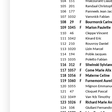
104
151
Malcourant Clau
105
201
Randaal Christop
106
177
Panneels Jean Ja
107
1032
Vansnick Fabian
108
29
F
Bourmorck Carin
109
1045
F
Marion Paulette
110
46
Cleppe Vincent
111
1042
Kinard Eric
112
210
Rouvroy Daniel
113
1020
Lizin Marcel
114
194
Poble Jacques
115
1035
Poletto Fabian
116
312
F
Sliwinski Sylvian
117
1057
F
Come Marie Alix
118
1056
F
Materne Celine
119
1060
F
Furnemont Aurel
120
1055
Mignon Emmanu
121
47
Cloquet Pascal
122
1049
Van Ycb Timothy
123
1026
F
Richard Marie A
124
106
Giuliani Fernando