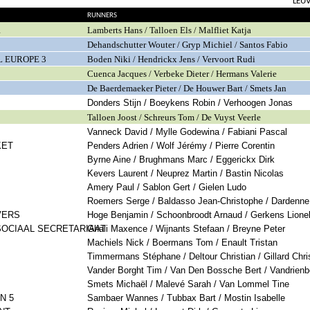
LEU
RUNNERS
1
Lamberts Hans / Talloen Els / Malfliet Katja
Dehandschutter Wouter / Gryp Michiel / Santos Fabio
L EUROPE 3
Boden Niki / Hendrickx Jens / Vervoort Rudi
Cuenca Jacques / Verbeke Dieter / Hermans Valerie
De Baerdemaeker Pieter / De Houwer Bart / Smets Jan
Donders Stijn / Boeykens Robin / Verhoogen Jonas
Talloen Joost / Schreurs Tom / De Vuyst Veerle
Vanneck David / Mylle Godewina / Fabiani Pascal
KET
Penders Adrien / Wolf Jérémy / Pierre Corentin
Byrne Aine / Brughmans Marc / Eggerickx Dirk
Kevers Laurent / Neuprez Martin / Bastin Nicolas
Amery Paul / Sablon Gert / Gielen Ludo
Roemers Serge / Baldasso Jean-Christophe / Dardenne 
VERS
Hoge Benjamin / Schoonbroodt Arnaud / Gerkens Lione
SOCIAAL SECRETARIAAT
Ghali Maxence / Wijnants Stefaan / Breyne Peter
Machiels Nick / Boermans Tom / Enault Tristan
Timmermans Stéphane / Deltour Christian / Gillard Chr
Vander Borght Tim / Van Den Bossche Bert / Vandrien
Smets Michaël / Malevé Sarah / Van Lommel Tine
N 5
Sambaer Wannes / Tubbax Bart / Mostin Isabelle