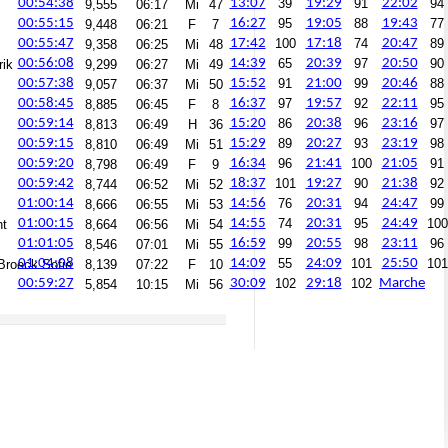
00:54:38
13:07
39
19:29
91
22:02
94
9,555
06:17
Mi
47
00:55:15
16:27
95
19:05
88
19:43
77
9,448
06:21
F
7
00:55:47
17:42
100
17:18
74
20:47
89
9,358
06:25
Mi
48
00:56:08
14:39
65
20:39
97
20:50
90
rik
9,299
06:27
Mi
49
00:57:38
15:52
91
21:00
99
20:46
88
9,057
06:37
Mi
50
00:58:45
16:37
97
19:57
92
22:11
95
8,885
06:45
F
8
00:59:14
15:20
86
20:38
96
23:16
97
8,813
06:49
H
36
00:59:15
15:29
89
20:27
93
23:19
98
8,810
06:49
Mi
51
00:59:20
16:34
96
21:41
100
21:05
91
8,798
06:49
F
9
00:59:42
18:37
101
19:27
90
21:38
92
8,744
06:52
Mi
52
01:00:14
14:56
76
20:31
94
24:47
99
8,666
06:55
Mi
53
01:00:15
14:55
74
20:31
95
24:49
100
nt
8,664
06:56
Mi
54
01:01:05
16:59
99
20:55
98
23:11
96
8,546
07:01
Mi
55
01:04:08
14:09
55
24:09
101
25:50
101
Broeck Sofie
8,139
07:22
F
10
00:59:27
30:09
102
29:18
102
Marche
5,854
10:15
Mi
56