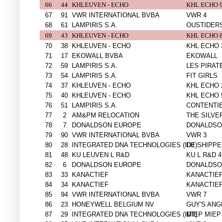
66
44
KHLEUVEN - ECHO
KHL ECHO 
67
91
VWR INTERNATIONAL BVBA
VWR 4
68
61
LAMPIRIS S.A.
OUSTIDER
69
43
KHLEUVEN - ECHO
KHL ECHO 
70
38
KHLEUVEN - ECHO
KHL ECHO 
71
17
EKOWALL BVBA
EKOWALL
72
59
LAMPIRIS S.A.
LES PIRAT
73
54
LAMPIRIS S.A.
FIT GIRLS
74
37
KHLEUVEN - ECHO
KHL ECHO 
75
40
KHLEUVEN - ECHO
KHL ECHO 
76
51
LAMPIRIS S.A.
CONTENTI
77
2
AM&PM RELOCATION
THE SILVE
78
7
DONALDSON EUROPE
DONALDSO
79
90
VWR INTERNATIONAL BVBA
VWR 3
80
28
INTEGRATED DNA TECHNOLOGIES (IDT)
DE SHIPP
81
48
KU LEUVEN L R&D
KU L R&D 4
82
6
DONALDSON EUROPE
DONALDSO
83
33
KANACTIEF
KANACTIEF
84
34
KANACTIEF
KANACTIEF
85
94
VWR INTERNATIONAL BVBA
VWR 7
86
23
HONEYWELL BELGIUM NV
GUY'S ANG
87
29
INTEGRATED DNA TECHNOLOGIES (IDT)
MIEP MIEP