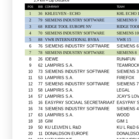
2,9 km
= Lap Distance
POS
BIB
COMPANY
TEAM
1
36
KHLEUVEN - ECHO
KHL ECHO 
2
79
SIEMENS INDUSTRY SOFTWARE
SIEMENS 9
3
68
RIDGE TOOL EUROPE NV
RIDGE TOO
4
70
SIEMENS INDUSTRY SOFTWARE
SIEMENS 10
5
88
VWR INTERNATIONAL BVBA
VWR 15
6
76
SIEMENS INDUSTRY SOFTWARE
SIEMENS 6
7
78
SIEMENS INDUSTRY SOFTWARE
SIEMENS 8
8
26
IDEWE
RUN4FUN
9
62
LAMPIRIS S.A.
TEAMROC
10
73
SIEMENS INDUSTRY SOFTWARE
SIEMENS 3
11
53
LAMPIRIS S.A.
FIREFOX
12
77
SIEMENS INDUSTRY SOFTWARE
SIEMENS 7
13
58
LAMPIRIS S.A.
LEGAL
14
57
LAMPIRIS S.A.
JCAY'S LO
15
16
EASYPAY SOCIAAL SECRETARIAAT
EASYPAY 
16
74
SIEMENS INDUSTRY SOFTWARE
SIEMENS 4
17
63
LAMPIRIS S.A.
WOOD
18
18
GIM
GIM 1
19
50
KU LEUVEN L R&D
KU L R&D 6
20
11
DONALDSON EUROPE
DONALDSO