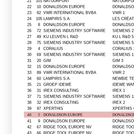
21
101
NATUURPUNT
NATUURPU
22
10
DONALDSON EUROPE
DONALDSO
23
82
VWR INTERNATIONAL BVBA
VWR 1
24
105
LAMPIRIS S.A.
LES CRÉAT
25
8
DONALDSON EUROPE
DONALDSO
26
72
SIEMENS INDUSTRY SOFTWARE
SIEMENS 2
27
49
KU LEUVEN L R&D
KU L R&D 5
28
75
SIEMENS INDUSTRY SOFTWARE
SIEMENS 5
29
4
CORALIUS
CORALIUS 
30
69
SIEMENS INDUSTRY SOFTWARE
SIEMENS 1
31
20
GIM
GIM 3
32
15
DONALDSON EUROPE
DONALDSO
33
89
VWR INTERNATIONAL BVBA
VWR 2
34
60
LAMPIRIS S.A.
NEWBIE T
35
21
GROEP IDEWE
IDEWE WA
36
31
IREX CONSULTING
IREX 1
37
71
SIEMENS INDUSTRY SOFTWARE
SIEMENS 1
38
32
IREX CONSULTING
IREX 2
39
97
XPERTHIS
XPERTHIS
40
5
DONALDSON EUROPE
DONALDSON
41
9
DONALDSON EUROPE
DONALDSO
42
67
RIDGE TOOL EUROPE NV
RIDGE TOO
43
66
RIDGE TOOL EUROPE NV
RIDGE TOO