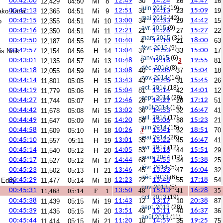
00:42:00
12:49
30
14:24
26
14:47
16
12,429
04:50
Mi
8
juin 2015
(19)
00:42:13
12:51
31
14:13
23
15:09
19
ako Katia
12,365
04:51
Mi
9
mai 2015
(42)
00:42:15
13:00
34
14:33
29
14:42
15
o
12,355
04:51
Mi
10
avr. 2015
(9)
00:42:16
12:21
21
14:28
27
15:27
22
12,350
04:51
Mi
11
mars 2015
(31)
00:42:50
10:40
4
14:10
21
18:00
63
12,187
04:55
Mi
12
févr. 2015
(9)
00:42:57
13:04
37
14:53
33
15:00
17
is Nick
12,154
04:56
H
14
janv. 2015
(6)
00:43:01
10:48
6
12:18
3
19:55
81
12,135
04:57
Mi
13
déc. 2014
(8)
00:43:18
13:08
40
15:06
37
15:04
18
12,055
04:59
Mi
14
nov. 2014
(14)
00:44:14
13:43
43
14:46
31
15:45
26
11,801
05:05
H
15
oct. 2014
(18)
00:44:19
15:04
81
15:14
42
14:01
12
11,779
05:06
H
16
sept. 2014
(29)
00:44:27
12:46
28
14:29
28
17:12
51
11,744
05:07
H
17
août 2014
(14)
00:44:42
13:02
36
14:53
32
16:47
41
11,678
05:08
Mi
15
juil. 2014
(17)
00:44:49
14:20
58
15:06
38
15:23
21
11,647
05:09
Mi
16
juin 2014
(15)
00:44:58
10:26
3
15:41
52
18:51
70
11,609
05:10
H
18
mai 2014
(26)
00:45:10
13:01
35
15:22
45
16:47
41
11,557
05:11
H
19
avr. 2014
(12)
00:45:14
14:05
53
15:18
44
15:51
29
11,540
05:12
H
20
mars 2014
(12)
00:45:17
14:44
68
14:55
34
15:38
25
11,527
05:12
Mi
17
févr. 2014
(5)
00:45:23
13:46
45
15:33
47
16:04
32
11,502
05:13
H
21
déc. 2013
(6)
00:45:29
12:23
22
15:48
55
17:18
54
x Eddy
11,477
05:14
Mi
18
nov. 2013
(5)
00:45:31
13:50
48
15:13
41
16:28
35
11,468
05:14
F
1
oct. 2013
(19)
00:45:38
11:43
12
13:17
10
20:38
87
11,439
05:15
Mi
19
sept. 2013
(28)
00:45:39
13:51
49
15:11
40
16:37
36
11,435
05:15
Mi
20
août 2013
(11)
00:45:44
11:20
10
14:59
35
19:25
75
11,414
05:15
Mi
21