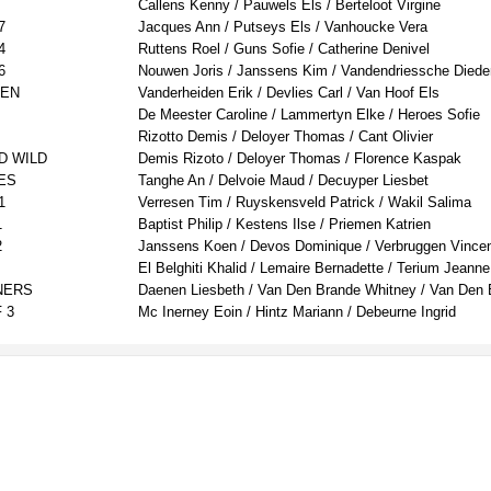
Callens Kenny / Pauwels Els / Berteloot Virgine
7
Jacques Ann / Putseys Els / Vanhoucke Vera
4
Ruttens Roel / Guns Sofie / Catherine Denivel
6
Nouwen Joris / Janssens Kim / Vandendriessche Diede
VEN
Vanderheiden Erik / Devlies Carl / Van Hoof Els
De Meester Caroline / Lammertyn Elke / Heroes Sofie
Rizotto Demis / Deloyer Thomas / Cant Olivier
D WILD
Demis Rizoto / Deloyer Thomas / Florence Kaspak
ES
Tanghe An / Delvoie Maud / Decuyper Liesbet
1
Verresen Tim / Ruyskensveld Patrick / Wakil Salima
1
Baptist Philip / Kestens Ilse / Priemen Katrien
2
Janssens Koen / Devos Dominique / Verbruggen Vince
El Belghiti Khalid / Lemaire Bernadette / Terium Jeanne
NERS
Daenen Liesbeth / Van Den Brande Whitney / Van Den 
 3
Mc Inerney Eoin / Hintz Mariann / Debeurne Ingrid