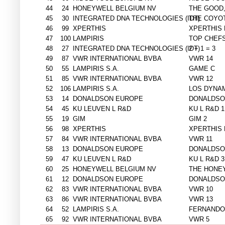
44
24
HONEYWELL BELGIUM NV
THE GOOD,
45
30
INTEGRATED DNA TECHNOLOGIES (IDT)
THE COYOT
46
99
XPERTHIS
XPERTHIS
47
100
LAMPIRIS
TOP CHEF
48
27
INTEGRATED DNA TECHNOLOGIES (IDT)
2 + 1 = 3
49
87
VWR INTERNATIONAL BVBA
VWR 14
50
55
LAMPIRIS S.A.
GAME C
51
85
VWR INTERNATIONAL BVBA
VWR 12
52
106
LAMPIRIS S.A.
LOS DYNA
53
14
DONALDSON EUROPE
DONALDSO
54
45
KU LEUVEN L R&D
KU L R&D 1
55
19
GIM
GIM 2
56
98
XPERTHIS
XPERTHIS
57
84
VWR INTERNATIONAL BVBA
VWR 11
58
13
DONALDSON EUROPE
DONALDSO
59
47
KU LEUVEN L R&D
KU L R&D 3
60
25
HONEYWELL BELGIUM NV
THE HONE
61
12
DONALDSON EUROPE
DONALDSO
62
83
VWR INTERNATIONAL BVBA
VWR 10
63
86
VWR INTERNATIONAL BVBA
VWR 13
64
52
LAMPIRIS S.A.
FERNANDO
65
92
VWR INTERNATIONAL BVBA
VWR 5