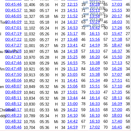
juil. 2013
(12)
00:45:46
12:15
19
16:28
65
17:03
46
11,406
05:16
H
22
juin 2013
(13)
00:45:57
14:51
71
15:11
39
15:55
30
11,360
05:17
H
23
mai 2013
(17)
00:46:05
11:52
14
13:56
19
20:17
84
11,327
05:18
Mi
22
avr. 2013
(6)
00:46:09
14:37
63
15:29
46
16:03
31
 Tom
11,311
05:18
H
24
mars 2013
(2)
00:47:01
14:53
72
14:42
30
17:26
55
11,102
05:24
H
25
00:47:19
15:17
85
16:15
63
15:47
27
l
11,032
05:26
H
26
00:47:22
13:48
46
15:56
57
17:38
57
11,020
05:27
H
27
00:47:27
13:41
42
14:59
35
18:47
69
11,001
05:27
Mi
23
00:47:28
14:18
57
16:33
67
16:37
36
au Nico Pb
10,997
05:27
Mi
24
00:47:35
15:25
88
16:20
64
15:50
28
10,970
05:28
H
28
00:47:46
14:55
75
15:38
50
17:13
52
10,928
05:29
Mi
25
00:47:48
15:13
84
16:09
59
16:26
34
Wim
10,921
05:30
H
29
00:47:50
15:05
82
15:38
50
17:07
48
10,913
05:30
H
30
00:48:06
14:41
66
15:34
49
17:51
61
10,852
05:32
H
31
00:48:07
15:06
83
15:51
56
17:10
49
ien
10,849
05:32
Mi
26
00:48:09
15:01
79
15:33
47
17:35
56
10,841
05:32
Mi
27
00:48:11
13:44
44
16:14
62
18:13
66
10,834
05:32
Mi
28
00:48:12
15:00
78
16:33
66
16:39
38
10,830
05:32
H
32
00:48:17
14:22
59
16:55
68
17:00
45
Christine
10,811
05:33
Mi
29
00:48:23
14:10
56
16:10
60
18:03
64
eddy
10,789
05:34
H
33
00:48:32
14:42
67
16:10
60
17:40
58
10,755
05:35
Mi
30
00:48:46
14:59
77
17:02
70
16:45
40
10,704
05:36
H
34