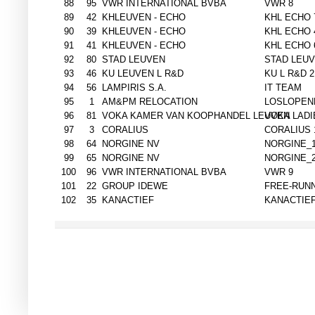
88
95
VWR INTERNATIONAL BVBA
VWR 8
89
42
KHLEUVEN - ECHO
KHL ECHO 
90
39
KHLEUVEN - ECHO
KHL ECHO 
91
41
KHLEUVEN - ECHO
KHL ECHO 
92
80
STAD LEUVEN
STAD LEU
93
46
KU LEUVEN L R&D
KU L R&D 2
94
56
LAMPIRIS S.A.
IT TEAM
95
1
AM&PM RELOCATION
LOSLOPEN
96
81
VOKA KAMER VAN KOOPHANDEL LEUVEN
VOKA LADI
97
3
CORALIUS
CORALIUS 
98
64
NORGINE NV
NORGINE_
99
65
NORGINE NV
NORGINE_
100
96
VWR INTERNATIONAL BVBA
VWR 9
101
22
GROUP IDEWE
FREE-RUN
102
35
KANACTIEF
KANACTIEF