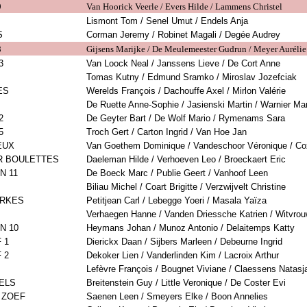
9
Van Hoorick Veerle / Evers Hilde / Lammens Christel
Lismont Tom / Senel Umut / Endels Anja
S
Corman Jeremy / Robinet Magali / Degée Audrey
8
Gijsens Marijke / De Meulemeester Gudrun / Meyer Aurélie
3
Van Loock Neal / Janssens Lieve / De Cort Anne
Tomas Kutny / Edmund Sramko / Miroslav Jozefciak
ES
Werelds François / Dachouffe Axel / Mirlon Valérie
De Ruette Anne-Sophie / Jasienski Martin / Warnier Ma
2
De Geyter Bart / De Wolf Mario / Rymenams Sara
5
Troch Gert / Carton Ingrid / Van Hoe Jan
EUX
Van Goethem Dominique / Vandeschoor Véronique / Co
R BOULETTES
Daeleman Hilde / Verhoeven Leo / Broeckaert Eric
N 11
De Boeck Marc / Publie Geert / Vanhoof Leen
Biliau Michel / Coart Brigitte / Verzwijvelt Christine
ERKES
Petitjean Carl / Lebegge Yoeri / Masala Yaïza
Verhaegen Hanne / Vanden Driessche Katrien / Witvro
N 10
Heymans Johan / Munoz Antonio / Delaitemps Katty
 1
Dierickx Daan / Sijbers Marleen / Debeurne Ingrid
 2
Dekoker Lien / Vanderlinden Kim / Lacroix Arthur
Lefèvre François / Bougnet Viviane / Claessens Natasj
ELS
Breitenstein Guy / Little Veronique / De Coster Evi
 ZOEF
Saenen Leen / Smeyers Elke / Boon Annelies