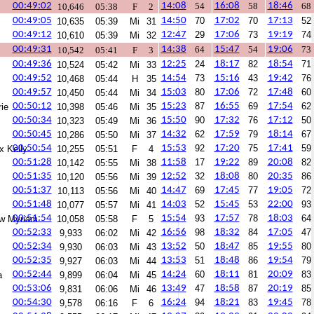
00:49:02
14:08
54
16:08
58
18:46
68
10,646
05:38
F
2
00:49:05
14:50
70
17:02
70
17:13
52
10,635
05:39
Mi
31
00:49:12
12:47
29
17:06
73
19:19
74
10,610
05:39
Mi
32
00:49:31
14:38
64
15:47
54
19:06
73
10,542
05:41
F
3
00:49:36
12:25
24
18:17
82
18:54
71
10,524
05:42
Mi
33
00:49:52
14:54
73
15:16
43
19:42
76
10,468
05:44
H
35
00:49:57
15:03
80
17:06
72
17:48
60
10,450
05:44
Mi
34
00:50:12
15:23
87
16:55
69
17:54
62
rie
10,398
05:46
Mi
35
00:50:34
15:50
90
17:32
76
17:12
50
10,323
05:49
Mi
36
00:50:45
14:32
62
17:59
79
18:14
67
10,286
05:50
Mi
37
00:50:54
15:53
92
17:20
75
17:41
59
x Kelly
10,255
05:51
F
4
00:51:28
11:58
17
19:22
89
20:08
82
10,142
05:55
Mi
38
00:51:35
12:52
32
18:08
80
20:35
86
10,120
05:56
Mi
39
00:51:37
14:47
69
17:45
77
19:05
72
10,113
05:56
Mi
40
00:51:48
14:03
52
15:45
53
22:00
93
10,077
05:57
Mi
41
00:51:54
15:54
93
17:57
78
18:03
64
uw Myriam
10,058
05:58
F
5
00:52:33
16:56
98
18:32
84
17:05
47
9,933
06:02
Mi
42
00:52:34
13:52
50
18:47
85
19:55
80
9,930
06:03
Mi
43
00:52:35
13:53
51
18:48
86
19:54
79
9,927
06:03
Mi
44
00:52:44
14:24
60
18:11
81
20:09
83
a
9,899
06:04
Mi
45
00:53:06
13:49
47
18:58
87
20:19
85
9,831
06:06
Mi
46
00:54:30
16:24
94
18:21
83
19:45
78
9,578
06:16
F
6