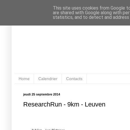
This site uses cookies from Google to 
are shared with Google along with per
statistics, and to detect and address
Home
Calendrier
Contacts
jeudi 25 septembre 2014
ResearchRun - 9km - Leuven