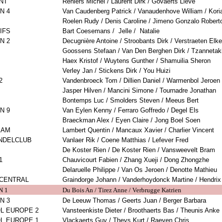
NT
Reniers Michel / Laurent Dirk / Govaerts Lieve
N 4
Van Caudenberg Patrick / Vanaudenhove William / Kori
Roelen Rudy / Denis Caroline / Jimeno Gonzalo Robert
IFS
Bart Coesemans /
Jelle /
Natalie
N 2
Decugnière Antoine / Stroobants Dirk / Verstraeten Elke
Goossens Stefaan / Van Den Berghen Dirk / Tzannetak
Haex Kristof / Wuytens Gunther / Shamuilia Sheron
Verley Jan / Stickens Dirk / You Huizi
2
Vandenbroeck Tom / Dillien Daniel / Warmenbol Jeroen
Jasper Hilven / Mancini Simone / Tournadre Jonathan
Bontemps Luc / Smolders Steven / Meeus Bert
N 9
Van Eylen Kenny / Ferraro Goffredo / Degel Els
Braeckman Alex / Eyen Claire / Jong Boel Soen
EAM
Lambert Quentin / Mancaux Xavier / Charlier Vincent
NDELCLUB
Vanlaer Rik / Coene Matthias / Lefever Fred
De Koster Rien / De Koster Rien / Vansweevelt Bram
1
Chauvicourt Fabien / Zhang Xueji / Dong Zhongzhe
Delaruelle Philippe / Van Os Jeroen / Denotte Mathieu
 CENTRAL
Graindorge Johann / Vanderhoydonck Martine / Hendri
 1
Du Bois An / Tirez Anne / Verbrugge Katrien
N 3
De Leeuw Thomas / Geerts Juan / Berger Barbara
L EUROPE 2
Vansteenkiste Dieter / Broothaerts Bas / Theunis Anke
L EUROPE 1
Vlackaerts Guy / Theys Kurt / Raeven Chris