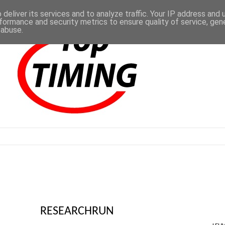
deliver its services and to analyze traffic. Your IP address and
formance and security metrics to ensure quality of service, ge
 abuse.
RESEARCHRUN