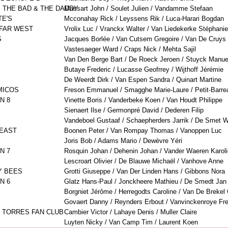
 THE BAD & THE DADDY
Massart John / Soulet Julien / Vandamme Stefaan
E'S
Mcconahay Rick / Leyssens Rik / Luca-Harari Bogdan
 FAR WEST
Vrolix Luc / Vranckx Walter / Van Liedekerke Stéphanie
S
Jacques Borlée / Van Cutsem Gregoire / Van De Cruys
Vastesaeger Ward / Craps Nick / Mehta Sajil
Van Den Berge Bart / De Roeck Jeroen / Stuyck Manue
Butaye Frederic / Lucasse Geofrrey / Wijthoff Jérémie
De Weerdt Dirk / Van Espen Sandra / Quinart Martine
MICOS
Freson Emmanuel / Smagghe Marie-Laure / Petit-Barre
N 8
Vinette Boris / Vanderbeke Koen / Van Houdt Philippe
Sienaert Ilse / Germonpré David / Dederen Filip
Vandeboel Gustaaf / Schaepherders Jarrik / De Smet 
 EAST
Boonen Peter / Van Rompay Thomas / Vanoppen Luc
Joris Bob / Adams Mario / Dewèvre Yéri
N 7
Rosquin Johan / Dehenin Johan / Vander Waeren Karol
Lescroart Olivier / De Blauwe Michaël / Vanhove Anne
Y BEES
Grotti Giuseppe / Van Der Linden Hans / Gibbons Nora
N 6
Glatz Hans-Paul / Jonckheere Mathieu / De Smedt Jan
Borgniet Jérôme / Herregodts Caroline / Van De Brekel 
Govaert Danny / Reynders Erbout / Vanvinckenroye Fr
 TORRES FAN CLUB
Cambier Victor / Lahaye Denis / Muller Claire
Luyten Nicky / Van Camp Tim / Laurent Koen