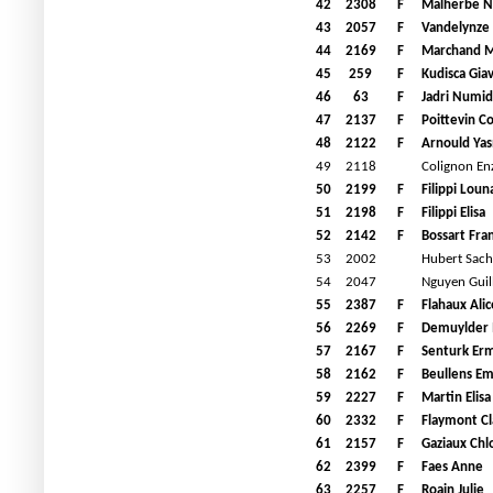
42
2308
F
Malherbe N
43
2057
F
Vandelynze 
44
2169
F
Marchand M
45
259
F
Kudisca Gia
46
63
F
Jadri Numid
47
2137
F
Poittevin Co
48
2122
F
Arnould Ya
49
2118
Colignon En
50
2199
F
Filippi Loun
51
2198
F
Filippi Elisa
52
2142
F
Bossart Fra
53
2002
Hubert Sac
54
2047
Nguyen Gui
55
2387
F
Flahaux Alic
56
2269
F
Demuylder 
57
2167
F
Senturk Er
58
2162
F
Beullens E
59
2227
F
Martin Elisa
60
2332
F
Flaymont Cl
61
2157
F
Gaziaux Chl
62
2399
F
Faes Anne
63
2257
F
Roain Julie