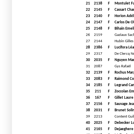
21
2138
F
Montulet F
22
2145
F
Cassart Cha
23
2140
F
Horion Adél
24
2147
F
Carlos De O
25
2148
F
Bihain Emel
26
2159
Gaziaux Sac
27
2144
Hubin Gilles
28
2386
F
Lucifora Léa
29
2317
De Clercq N
30
2035
F
Nguyen Mar
31
2087
Gys Rafaël
32
2139
F
Rochus Mar
33
2083
F
Raimond Co
34
2185
F
Legrand Cam
35
211
F
Zoccolan E
36
167
F
Gillet Laure
37
2156
F
Sauvage Je
38
2031
F
Brunet Soli
39
2213
Content Gui
40
2025
F
Debecker L
41
2165
F
Dejaeghere