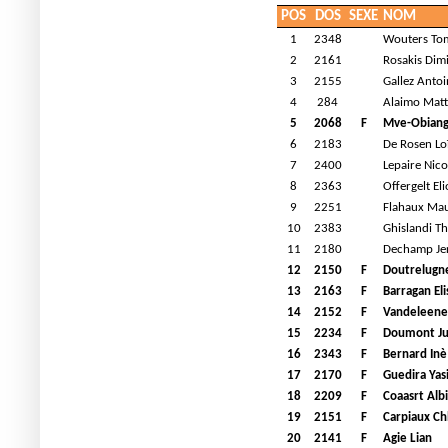
POS
DOS
SEXE
NOM
1
2348
Wouters To
2
2161
Rosakis Dimi
3
2155
Gallez Anto
4
284
Alaimo Mat
5
2068
F
Mve-Obiang
6
2183
De Rosen Lo
7
2400
Lepaire Nico
8
2363
Offergelt Eli
9
2251
Flahaux Mau
10
2383
Ghislandi T
11
2180
Dechamp Je
12
2150
F
Doutrelugne
13
2163
F
Barragan Eli
14
2152
F
Vandeleene
15
2234
F
Doumont Ju
16
2343
F
Bernard Inè
17
2170
F
Guedira Yas
18
2209
F
Coaasrt Alb
19
2151
F
Carpiaux Ch
20
2141
F
Agie Lian