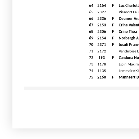
64
2164
F
Luc Charlot
65
2327
Pissoort Lau
66
2336
F
Deumer Ana
67
2153
F
Crine Valen
68
2306
F
Crine Théa
69
2154
F
Norbergh A
70
2371
F
Jusufi Pran
71
2172
Vandeloise 
72
193
F
Zandona N
73
1178
Lipin Maxim
74
1135
Lemmaire K
75
2160
F
Mannaert D