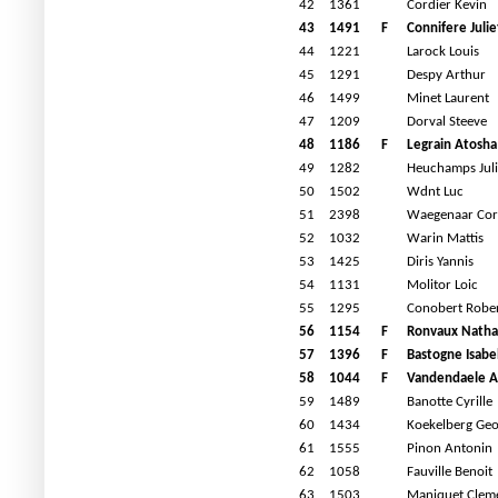
42
1361
Cordier Kevin
43
1491
F
Connifere Julie
44
1221
Larock Louis
45
1291
Despy Arthur
46
1499
Minet Laurent
47
1209
Dorval Steeve
48
1186
F
Legrain Atosha
49
1282
Heuchamps Jul
50
1502
Wdnt Luc
51
2398
Waegenaar Cor
52
1032
Warin Mattis
53
1425
Diris Yannis
54
1131
Molitor Loic
55
1295
Conobert Robe
56
1154
F
Ronvaux Natha
57
1396
F
Bastogne Isabe
58
1044
F
Vandendaele A
59
1489
Banotte Cyrille
60
1434
Koekelberg Geo
61
1555
Pinon Antonin
62
1058
Fauville Benoit
63
1503
Maniquet Clem