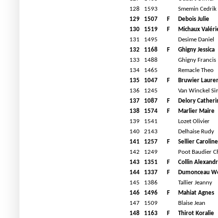
128
1593
Smemin Cedrik
129
1507
F
Debois Julie
130
1519
F
Michaux Valéri
131
1495
Desime Daniel
132
1168
F
Ghigny Jessica
133
1488
Ghigny Francis
134
1465
Remacle Theo
135
1047
F
Bruwier Laure
136
1245
Van Winckel S
137
1087
F
Delory Catheri
138
1574
F
Marlier Maire
139
1541
Lozet Olivier
140
2143
Delhaise Rudy
141
1257
F
Sellier Caroline
142
1249
Poot Baudier C
143
1351
F
Collin Alexandr
144
1337
F
Dumonceau W
145
1386
Tallier Jeanny
146
1496
F
Mahiat Agnes
147
1509
Blaise Jean
148
1163
F
Thirot Koralie