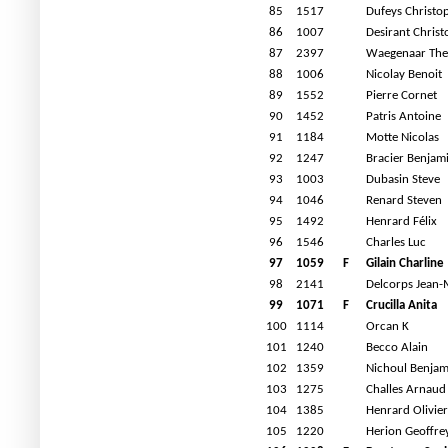
85
1517
Dufeys Christo
86
1007
Desirant Chris
87
2397
Waegenaar The
88
1006
Nicolay Benoit
89
1552
Pierre Cornet
90
1452
Patris Antoine
91
1184
Motte Nicolas
92
1247
Bracier Benjam
93
1003
Dubasin Steve
94
1046
Renard Steven
95
1492
Henrard Félix
96
1546
Charles Luc
97
1059
F
Gilain Charline
98
2141
Delcorps Jean-
99
1071
F
Crucilla Anita
100
1114
Orcan K
101
1240
Becco Alain
102
1359
Nichoul Benjam
103
1275
Challes Arnaud
104
1385
Henrard Olivier
105
1220
Herion Geoffre