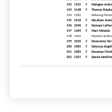
192
1355
F
Matagne Andr
193
1548
F
Thomas Stépha
194
1582
Debourg Floren
195
1016
F
Abraham Jessic
196
1096
F
Demasy Cather
197
1309
F
Marc Melanie
198
1265
Monfort Antho
199
1050
F
Deseranno Ver
200
1085
F
Delcorps Angél
201
1082
F
Decamps Chris
202
1261
F
Specia Sandrin