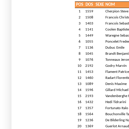
POS
DOS
SEXE
NOM
1
1559
Cherpion Steve
2
1508
Francois Chris
3
1403
Francois Sebast
4
1141
Coolen Baptiste
5
1449
Waregne Sebas
6
1055
Poncelet Freder
7
1136
Dubuc Emile
8
1045
Brandt Benjami
9
1076
Tonneaux Jero
10
2192
Godry Marvin
11
1453
Flament Patrice
12
1460
Radart Florenti
13
1089
Denis Maxime
14
1596
Gillard Michael
15
2193
Vandenberghe N
16
1432
Hedi Tidrarini
17
1357
Fortunato Italo
18
1564
Bouchonville T
19
1236
De Bilderling N
20
1369
Guerlot Arnau