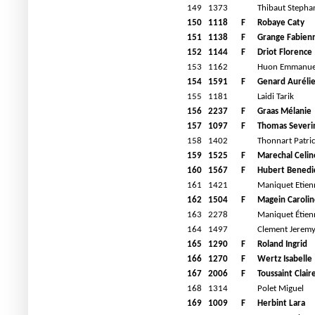
149
1373
Thibaut Stepha
150
1118
F
Robaye Caty
151
1138
F
Grange Fabien
152
1144
F
Driot Florence
153
1162
Huon Emmanue
154
1591
F
Genard Auréli
155
1181
Laidi Tarik
156
2237
F
Graas Mélanie
157
1097
F
Thomas Severi
158
1402
Thonnart Patri
159
1525
F
Marechal Celin
160
1567
F
Hubert Benedi
161
1421
Maniquet Etien
162
1504
F
Magein Carolin
163
2278
Maniquet Étien
164
1497
Clement Jerem
165
1290
F
Roland Ingrid
166
1270
F
Wertz Isabelle
167
2006
F
Toussaint Clair
168
1314
Polet Miguel
169
1009
F
Herbint Lara