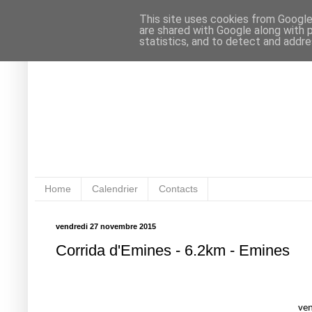
This site uses cookies from Google 
are shared with Google along with 
statistics, and to detect and addr
Home
Calendrier
Contacts
vendredi 27 novembre 2015
Corrida d'Emines - 6.2km - Emines
ve