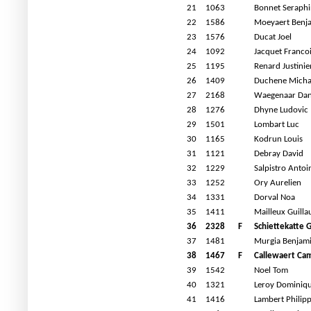
21
1063
Bonnet Seraphi
22
1586
Moeyaert Benj
23
1576
Ducat Joel
24
1092
Jacquet Francoi
25
1195
Renard Justinie
26
1409
Duchene Micha
27
2168
Waegenaar Dan
28
1276
Dhyne Ludovic
29
1501
Lombart Luc
30
1165
Kodrun Louis
31
1121
Debray David
32
1229
Salpistro Antoi
33
1252
Ory Aurelien
34
1331
Dorval Noa
35
1411
Mailleux Guill
36
2328
F
Schiettekatte G
37
1481
Murgia Benjam
38
1467
F
Callewaert Cam
39
1542
Noel Tom
40
1321
Leroy Dominiq
41
1416
Lambert Philip