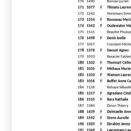
170
1490
Bonsse Lucien
171
1077
F
Tilmans Lauren
172
1242
Horemans Emm
173
1254
F
Rousseau Myr
174
1543
F
Oudewater M
175
1515
Beaufot Phulup
176
1498
F
Denis Joelle
177
1057
Constant Miche
178
1376
F
Daoust Agnes
179
1033
Besacier Fabien
180
1102
F
Thonnart Célin
181
1035
F
Michaux Murie
182
1333
F
Wanson Laure
183
1056
F
Buffet Anne Ca
184
1126
Robaye Sébasti
185
1317
F
Agredano Cind
186
1535
F
Bara Nathalie
187
1584
Dinon Thierry
188
1439
F
Delmaelle Ann
189
1592
F
Steno Aurelie
190
1505
F
Ebrahim Jenny
191
1549
F
Laeremans Lau