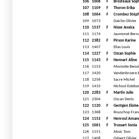
106
1008
F
Brosteaux Sop
107
1109
F
Thoron Erika
108
1064
F
Crombez Stéph
109
1073
Daiche Olivier
110
1537
F
Nisse Jessica
111
1174
Jaumonet Bern
112
2382
F
Pirson Karine
113
1407
Elias Louis
114
1227
F
Ozcan Sophie
115
1143
F
Hennart Aline
116
1153
Moniotte Benoi
117
1420
Vandenbroere 
118
1256
Sacre Michel
119
1433
Nichoul Esteba
120
2283
F
Martin Julie
121
2304
Ozcan Denis
122
1120
F
Gentgen Eloïse
123
1368
Rouschop Fran
124
1152
F
Henroul Aman
125
1061
F
Trussart Sonia
126
1151
Absic Tom
127
1408
Odaert Olivier