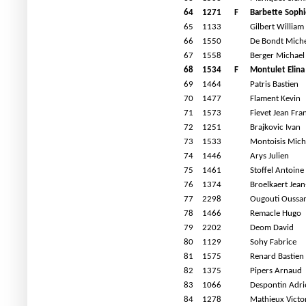
64
1271
F
Barbette Sophi
65
1133
Gilbert William
66
1550
De Bondt Miche
67
1558
Berger Michael
68
1534
F
Montulet Elina
69
1464
Patris Bastien
70
1477
Flament Kevin
71
1573
Fievet Jean Fra
72
1251
Brajkovic Ivan
73
1533
Montoisis Mich
74
1446
Arys Julien
75
1461
Stoffel Antoine
76
1374
Broelkaert Jea
77
2298
Ougouti Oussa
78
1466
Remacle Hugo
79
2202
Deom David
80
1129
Sohy Fabrice
81
1575
Renard Bastien
82
1375
Pipers Arnaud
83
1066
Despontin Adri
84
1278
Mathieux Victo