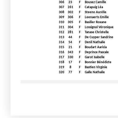
306
23
F
Bousez Camille
307
261
F
Catapuig Léa
308
302
F
Steeno Aurélie
309
306
F
Leenaerts Emilie
310
305
F
Basilier Roxane
311
304
F
Lossignol Véronique
312
281
F
Tanase Christelle
313
44
F
De Cuyper Sandrine
314
54
F
Denil Nathalie
315
21
F
Boudart Aaricia
316
343
F
Deprince Pascale
317
330
F
Garot Isabelle
318
17
F
Bonnier Bénédicte
319
8
F
Bastien Virginie
320
77
F
Galle Nathalie