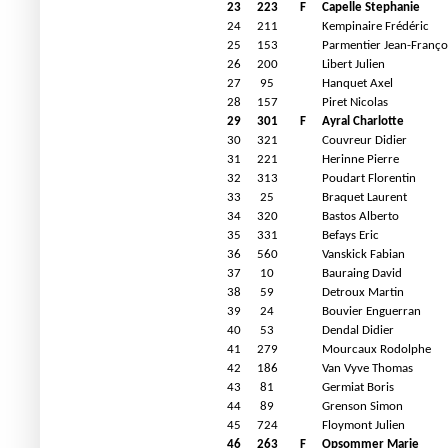
23
223
F
Capelle Stephanie
24
211
Kempinaire Frédéric
25
153
Parmentier Jean-Franço
26
200
Libert Julien
27
95
Hanquet Axel
28
157
Piret Nicolas
29
301
F
Ayral Charlotte
30
321
Couvreur Didier
31
221
Herinne Pierre
32
313
Poudart Florentin
33
25
Braquet Laurent
34
320
Bastos Alberto
35
331
Befays Eric
36
560
Vanskick Fabian
37
10
Bauraing David
38
59
Detroux Martin
39
24
Bouvier Enguerran
40
53
Dendal Didier
41
279
Mourcaux Rodolphe
42
186
Van Vyve Thomas
43
81
Germiat Boris
44
89
Grenson Simon
45
724
Floymont Julien
46
263
F
Opsommer Marie