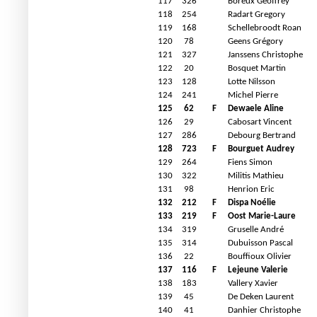
117
326
Boreux Geoffrey
118
254
Radart Gregory
119
168
Schellebroodt Roan
120
78
Geens Grégory
121
327
Janssens Christophe
122
20
Bosquet Martin
123
128
Lotte Nilsson
124
241
Michel Pierre
125
62
F
Dewaele Aline
126
29
Cabosart Vincent
127
286
Debourg Bertrand
128
723
F
Bourguet Audrey
129
264
Fiens Simon
130
322
Militis Mathieu
131
98
Henrion Eric
132
212
F
Dispa Noélie
133
219
F
Oost Marie-Laure
134
319
Gruselle André
135
314
Dubuisson Pascal
136
22
Bouffioux Olivier
137
116
F
Lejeune Valerie
138
183
Vallery Xavier
139
45
De Deken Laurent
140
41
Danhier Christophe