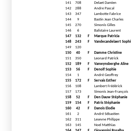
141
708
Delaet Damien
142
288
Andre Pascal
143
347
Lambotte Fabrice
144
9
Bastin Jean Charles
145
270
Simonis Gilles
146
6
Balistaire Laurent
147
132
F
Marque Patricia
148
243
F
Vandecandelaert Sophi
149
120
150
40
F
Damme Christine
151
350
Leonard Patrick
152
189
F
Vanwynsberghe Aline
153
56
F
Denolf Sophie
154
1
André Geoffrey
155
172
F
Servais Esther
156
108
Lambert Frédérick
157
173
Simonis Jean-François
158
52
F
Den Dauw Stéphanie
159
154
F
Patris Stéphanie
160
42
F
Danois Elodie
161
2
André Sébastien
162
311
Lesevne Philippe
163
145
Noel Matthias
164
247
F
Giovannini Rosalba