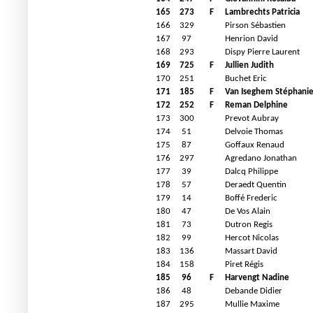
165
273
F
Lambrechts Patricia
166
329
Pirson Sébastien
167
97
Henrion David
168
293
Dispy Pierre Laurent
169
725
F
Jullien Judith
170
251
Buchet Eric
171
185
F
Van Iseghem Stéphani
172
252
F
Reman Delphine
173
300
Prevot Aubray
174
51
Delvoie Thomas
175
87
Goffaux Renaud
176
297
Agredano Jonathan
177
39
Dalcq Philippe
178
57
Deraedt Quentin
179
14
Boffé Frederic
180
47
De Vos Alain
181
73
Dutron Regis
182
99
Hercot Nicolas
183
136
Massart David
184
158
Piret Régis
185
96
F
Harvengt Nadine
186
48
Debande Didier
187
295
Mullie Maxime