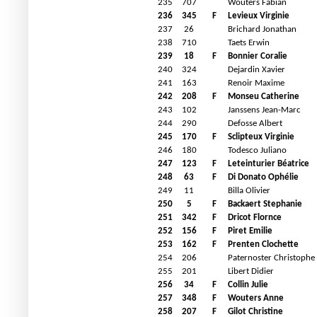
235
707
Wouters Fabian
236
345
F
Levieux Virginie
237
26
Brichard Jonathan
238
710
Taets Erwin
239
18
F
Bonnier Coralie
240
324
Dejardin Xavier
241
163
Renoir Maxime
242
208
F
Monseu Catherine
243
102
Janssens Jean-Marc
244
290
Defosse Albert
245
170
F
Sclipteux Virginie
246
180
Todesco Juliano
247
123
F
Leteinturier Béatrice
248
63
F
Di Donato Ophélie
249
11
Billa Olivier
250
5
F
Backaert Stephanie
251
342
F
Dricot Flornce
252
156
F
Piret Emilie
253
162
F
Prenten Clochette
254
206
Paternoster Christophe
255
201
Libert Didier
256
34
F
Collin Julie
257
348
F
Wouters Anne
258
207
F
Gilot Christine