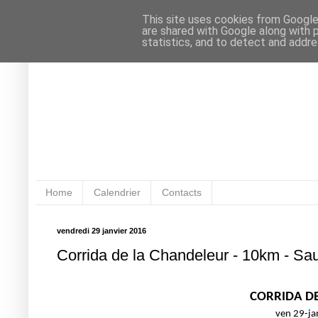
This site uses cookies from Google 
are shared with Google along with 
statistics, and to detect and addr
Home
Calendrier
Contacts
vendredi 29 janvier 2016
Corrida de la Chandeleur - 10km - Sa
CORRIDA DE
ven 29-j