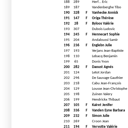
188
289
Herf… Eric
189
187
Vandenberghe Tibo
190
328
F
Vanhecke Annick
191
147
F
Origa Thérèse
192
28
F
Byloos Valérie
193
307
Dubois Ludovic
194
245
F
Hennecart Sophie
195
204
Andaloussi Samir
196
236
F
Englebn Julie
197
193
Verjans Jean-Baptiste
198
110
Lebacq Benjamin
199
65
Donis Yvon
200
282
F
Daoust Agnés
201
124
Letot Jordan
202
296
De Sauvage Gauthier
203
218
Cabu Jean-François
204
129
Lousse Jean-Christophe
205
198
Zuinen Valery
206
199
Hendrickx Thibaut
207
105
F
Kairet Jenifer
208
336
F
Vanden Eyne Barbara
209
232
F
Simon Julie
210
269
Croon Jean
211
194
F
Vervotte Valérie