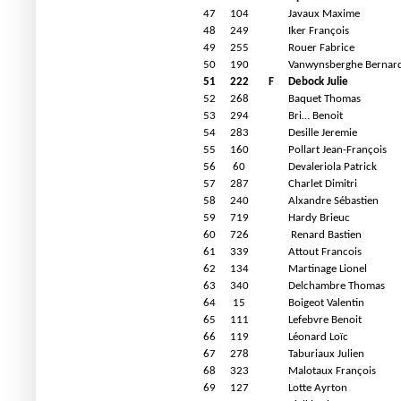
47
104
Javaux Maxime
48
249
Iker François
49
255
Rouer Fabrice
50
190
Vanwynsberghe Bernar
51
222
F
Debock Julie
52
268
Baquet Thomas
53
294
Bri… Benoit
54
283
Desille Jeremie
55
160
Pollart Jean-François
56
60
Devaleriola Patrick
57
287
Charlet Dimitri
58
240
Alxandre Sébastien
59
719
Hardy Brieuc
60
726
Renard Bastien
61
339
Attout Francois
62
134
Martinage Lionel
63
340
Delchambre Thomas
64
15
Boigeot Valentin
65
111
Lefebvre Benoit
66
119
Léonard Loïc
67
278
Taburiaux Julien
68
323
Malotaux François
69
127
Lotte Ayrton