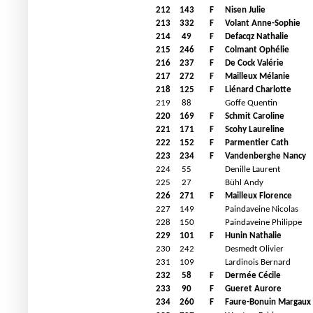
212
143
F
Nisen Julie
213
332
F
Volant Anne-Sophie
214
49
F
Defacqz Nathalie
215
246
F
Colmant Ophélie
216
237
F
De Cock Valérie
217
272
F
Mailleux Mélanie
218
125
F
Liénard Charlotte
219
88
Goffe Quentin
220
169
F
Schmit Caroline
221
171
F
Scohy Laureline
222
152
F
Parmentier Cath
223
234
F
Vandenberghe Nancy
224
55
Denille Laurent
225
27
Bühl Andy
226
271
F
Mailleux Florence
227
149
Paindaveine Nicolas
228
150
Paindaveine Philippe
229
101
F
Hunin Nathalie
230
242
Desmedt Olivier
231
109
Lardinois Bernard
232
58
F
Dermée Cécile
233
90
F
Gueret Aurore
234
260
F
Faure-Bonuin Margaux