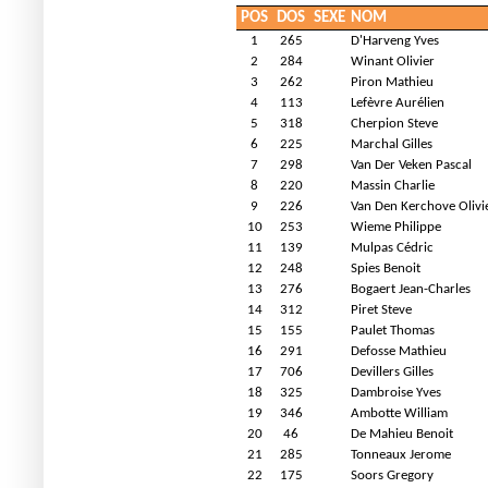
POS
DOS
SEXE
NOM
1
265
D'Harveng Yves
2
284
Winant Olivier
3
262
Piron Mathieu
4
113
Lefèvre Aurélien
5
318
Cherpion Steve
6
225
Marchal Gilles
7
298
Van Der Veken Pascal
8
220
Massin Charlie
9
226
Van Den Kerchove Olivi
10
253
Wieme Philippe
11
139
Mulpas Cédric
12
248
Spies Benoit
13
276
Bogaert Jean-Charles
14
312
Piret Steve
15
155
Paulet Thomas
16
291
Defosse Mathieu
17
706
Devillers Gilles
18
325
Dambroise Yves
19
346
Ambotte William
20
46
De Mahieu Benoit
21
285
Tonneaux Jerome
22
175
Soors Gregory