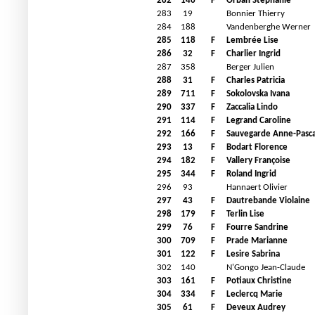
282
146
F
Orban Stephanie
283
19
Bonnier Thierry
284
188
Vandenberghe Werner
285
118
F
Lembrée Lise
286
32
F
Charlier Ingrid
287
358
Berger Julien
288
31
F
Charles Patricia
289
711
F
Sokolovska Ivana
290
337
F
Zaccalia Lindo
291
114
F
Legrand Caroline
292
166
F
Sauvegarde Anne-Pasca
293
13
F
Bodart Florence
294
182
F
Vallery Françoise
295
344
F
Roland Ingrid
296
93
Hannaert Olivier
297
43
F
Dautrebande Violaine
298
179
F
Terlin Lise
299
76
F
Fourre Sandrine
300
709
F
Prade Marianne
301
122
F
Lesire Sabrina
302
140
N'Gongo Jean-Claude
303
161
F
Potiaux Christine
304
334
F
Leclercq Marie
305
61
F
Deveux Audrey