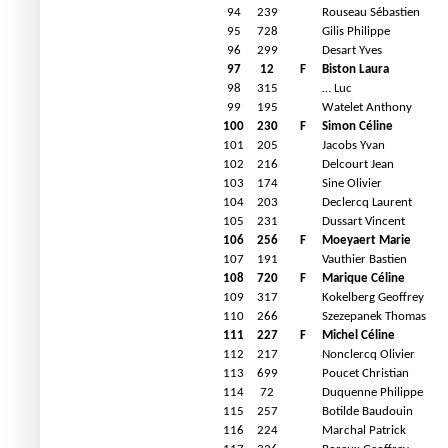
94
239
Rouseau Sébastien
95
728
Gilis Philippe
96
299
Desart Yves
97
12
F
Biston Laura
98
315
… Luc
99
195
Watelet Anthony
100
230
F
Simon Céline
101
205
Jacobs Yvan
102
216
Delcourt Jean
103
174
Sine Olivier
104
203
Declercq Laurent
105
231
Dussart Vincent
106
256
F
Moeyaert Marie
107
191
Vauthier Bastien
108
720
F
Marique Céline
109
317
Kokelberg Geoffrey
110
266
Szezepanek Thomas
111
227
F
Michel Céline
112
217
Nonclercq Olivier
113
699
Poucet Christian
114
72
Duquenne Philippe
115
257
Botilde Baudouin
116
224
Marchal Patrick