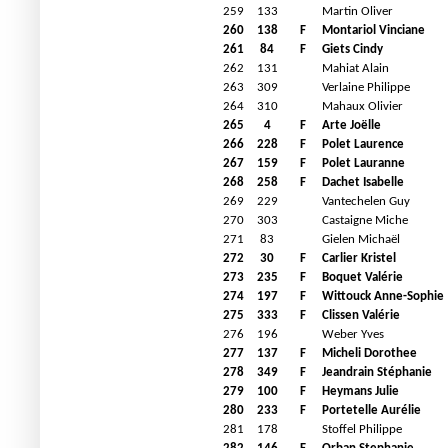
259
133
Martin Oliver
260
138
F
Montariol Vinciane
261
84
F
Giets Cindy
262
131
Mahiat Alain
263
309
Verlaine Philippe
264
310
Mahaux Olivier
265
4
F
Arte Joëlle
266
228
F
Polet Laurence
267
159
F
Polet Lauranne
268
258
F
Dachet Isabelle
269
229
Vantechelen Guy
270
303
Castaigne Miche
271
83
Gielen Michaël
272
30
F
Carlier Kristel
273
235
F
Boquet Valérie
274
197
F
Wittouck Anne-Sophie
275
333
F
Clissen Valérie
276
196
Weber Yves
277
137
F
Micheli Dorothee
278
349
F
Jeandrain Stéphanie
279
100
F
Heymans Julie
280
233
F
Portetelle Aurélie
281
178
Stoffel Philippe