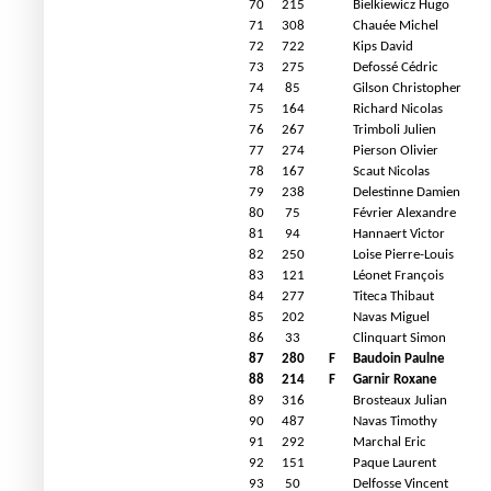
70
215
Bielkiewicz Hugo
71
308
Chauée Michel
72
722
Kips David
73
275
Defossé Cédric
74
85
Gilson Christopher
75
164
Richard Nicolas
76
267
Trimboli Julien
77
274
Pierson Olivier
78
167
Scaut Nicolas
79
238
Delestinne Damien
80
75
Février Alexandre
81
94
Hannaert Victor
82
250
Loise Pierre-Louis
83
121
Léonet François
84
277
Titeca Thibaut
85
202
Navas Miguel
86
33
Clinquart Simon
87
280
F
Baudoin Paulne
88
214
F
Garnir Roxane
89
316
Brosteaux Julian
90
487
Navas Timothy
91
292
Marchal Eric
92
151
Paque Laurent
93
50
Delfosse Vincent