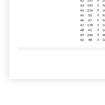
42
151
F
D
43
195
F
A
44
214
F
V
45
50
F
R
46
47
F
N
47
178
F
G
48
41
F
G
49
240
F
M
50
98
F
G