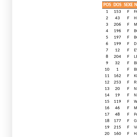
POS
DOS
SEXE
1
153
F
F
2
43
F
H
3
206
F
M
4
196
F
B
5
197
F
B
6
199
F
D
7
12
F
E
8
204
F
L
9
32
F
B
10
1
F
B
11
162
F
K
12
253
F
R
13
20
F
N
14
19
F
N
15
119
F
W
16
46
F
M
17
48
F
P
18
177
F
G
19
215
F
V
20
160
F
H