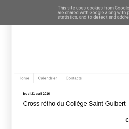
This site uses cookies from Google 
are shared with Google along with 
statistics, and to detect and addr
Home
Calendrier
Contacts
jeudi 21 avril 2016
Cross rétho du Collège Saint-Guibert -
C