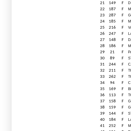
21
149
F
D
22
187
F
M
23
287
F
G
24
185
F
M
25
216
F
V
26
247
F
L
27
148
F
D
28
186
F
M
29
21
F
P
30
89
F
S
31
244
F
C
32
211
F
T
33
262
F
T
34
94
F
C
35
169
F
B
36
113
F
T
37
158
F
G
38
159
F
G
39
144
F
S
40
184
F
L
41
252
F
M