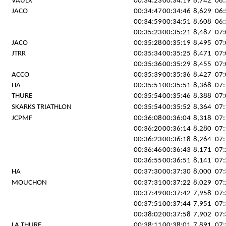
VAULX
00:34:23
00:34:19
8,742
06:
JACO
00:34:47
00:34:46
8,629
06:
00:34:59
00:34:51
8,608
06:
00:35:23
00:35:21
8,487
07:
JACO
00:35:28
00:35:19
8,495
07:
JTRR
00:35:34
00:35:25
8,471
07:
00:35:36
00:35:29
8,455
07:
ACCO
00:35:39
00:35:36
8,427
07:
HA
00:35:51
00:35:51
8,368
07:
THURE
00:35:54
00:35:46
8,388
07:
SKARKS TRIATHLON
00:35:54
00:35:52
8,364
07:
JCPMF
00:36:08
00:36:04
8,318
07:
00:36:20
00:36:14
8,280
07:
00:36:23
00:36:18
8,264
07:
00:36:46
00:36:43
8,171
07:
00:36:55
00:36:51
8,141
07:
HA
00:37:30
00:37:30
8,000
07:
MOUCHON
00:37:31
00:37:22
8,029
07:
00:37:49
00:37:42
7,958
07:
00:37:51
00:37:44
7,951
07:
00:38:02
00:37:58
7,902
07:
LA THURE
00:38:11
00:38:01
7,891
07: