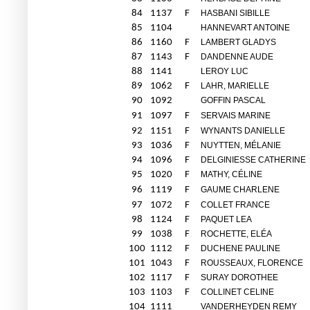
84
1137
F
HASBANI SIBILLE
85
1104
HANNEVART ANTOINE
86
1160
F
LAMBERT GLADYS
87
1143
F
DANDENNE AUDE
88
1141
LEROY LUC
89
1062
F
LAHR, MARIELLE
90
1092
GOFFIN PASCAL
91
1097
F
SERVAIS MARINE
92
1151
F
WYNANTS DANIELLE
93
1036
F
NUYTTEN, MÉLANIE
94
1096
F
DELGINIESSE CATHERINE
95
1020
F
MATHY, CÉLINE
96
1119
F
GAUME CHARLENE
97
1072
F
COLLET FRANCE
98
1124
F
PAQUET LEA
99
1038
F
ROCHETTE, ELÉA
100
1112
F
DUCHENE PAULINE
101
1043
F
ROUSSEAUX, FLORENCE
102
1117
F
SURAY DOROTHEE
103
1103
F
COLLINET CELINE
104
1111
VANDERHEYDEN REMY