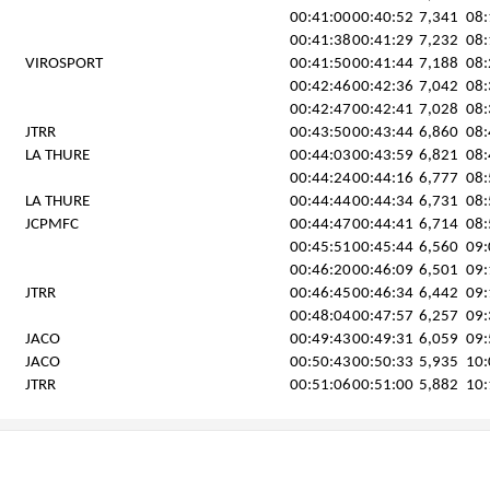
00:41:00
00:40:52
7,341
08:
00:41:38
00:41:29
7,232
08:
VIROSPORT
00:41:50
00:41:44
7,188
08:
00:42:46
00:42:36
7,042
08:
00:42:47
00:42:41
7,028
08:
JTRR
00:43:50
00:43:44
6,860
08:
LA THURE
00:44:03
00:43:59
6,821
08:
00:44:24
00:44:16
6,777
08:
LA THURE
00:44:44
00:44:34
6,731
08:
JCPMFC
00:44:47
00:44:41
6,714
08:
00:45:51
00:45:44
6,560
09:
00:46:20
00:46:09
6,501
09:
JTRR
00:46:45
00:46:34
6,442
09:
00:48:04
00:47:57
6,257
09:
JACO
00:49:43
00:49:31
6,059
09:
JACO
00:50:43
00:50:33
5,935
10:
JTRR
00:51:06
00:51:00
5,882
10: