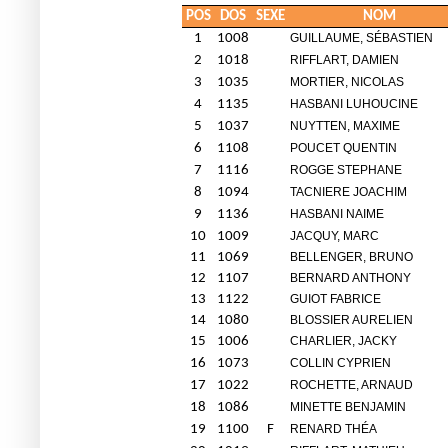
POS
DOS
SEXE
NOM
1
1008
GUILLAUME, SÉBASTIEN
2
1018
RIFFLART, DAMIEN
3
1035
MORTIER, NICOLAS
4
1135
HASBANI LUHOUCINE
5
1037
NUYTTEN, MAXIME
6
1108
POUCET QUENTIN
7
1116
ROGGE STEPHANE
8
1094
TACNIERE JOACHIM
9
1136
HASBANI NAIME
10
1009
JACQUY, MARC
11
1069
BELLENGER, BRUNO
12
1107
BERNARD ANTHONY
13
1122
GUIOT FABRICE
14
1080
BLOSSIER AURELIEN
15
1006
CHARLIER, JACKY
16
1073
COLLIN CYPRIEN
17
1022
ROCHETTE, ARNAUD
18
1086
MINETTE BENJAMIN
19
1100
F
RENARD THÉA