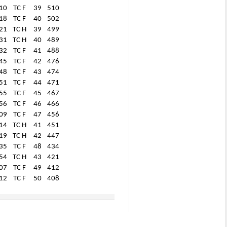
10
TC F
39
510
18
TC F
40
502
21
TC H
39
499
31
TC H
40
489
32
TC F
41
488
45
TC F
42
476
48
TC F
43
474
51
TC F
44
471
55
TC F
45
467
56
TC F
46
466
09
TC F
47
456
14
TC H
41
451
19
TC H
42
447
35
TC F
48
434
54
TC H
43
421
07
TC F
49
412
12
TC F
50
408