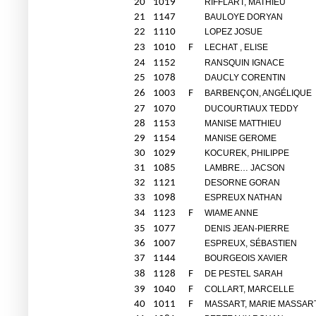
20
1019
RIFFLART, MATHIEU
21
1147
BAULOYE DORYAN
22
1110
LOPEZ JOSUE
23
1010
F
LECHAT , ELISE
24
1152
RANSQUIN IGNACE
25
1078
DAUCLY CORENTIN
26
1003
F
BARBENÇON, ANGÉLIQUE
27
1070
DUCOURTIAUX TEDDY
28
1153
MANISE MATTHIEU
29
1154
MANISE GEROME
30
1029
KOCUREK, PHILIPPE
31
1085
LAMBRE… JACSON
32
1121
DESORNE GORAN
33
1098
ESPREUX NATHAN
34
1123
F
WIAME ANNE
35
1077
DENIS JEAN-PIERRE
36
1007
ESPREUX, SÉBASTIEN
37
1144
BOURGEOIS XAVIER
38
1128
F
DE PESTEL SARAH
39
1040
F
COLLART, MARCELLE
40
1011
F
MASSART, MARIE MASSAR