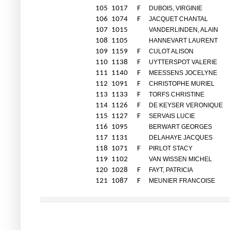
105
1017
F
DUBOIS, VIRGINIE
106
1074
F
JACQUET CHANTAL
107
1015
VANDERLINDEN, ALAIN
108
1105
HANNEVART LAURENT
109
1159
F
CULOT ALISON
110
1138
F
UYTTERSPOT VALERIE
111
1140
F
MEESSENS JOCELYNE
112
1091
F
CHRISTOPHE MURIEL
113
1133
F
TORFS CHRISTINE
114
1126
F
DE KEYSER VERONIQUE
115
1127
F
SERVAIS LUCIE
116
1095
BERWART GEORGES
117
1131
DELAHAYE JACQUES
118
1071
F
PIRLOT STACY
119
1102
VAN WISSEN MICHEL
120
1028
F
FAYT, PATRICIA
121
1087
F
MEUNIER FRANCOISE