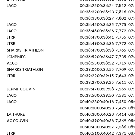
JACO
00:38:25
00:38:24
7,812
07:
00:38:32
00:38:23
7,816
07:
00:38:33
00:38:27
7,802
07:
JACO
00:38:45
00:38:35
7,775
07:
JACO
00:38:46
00:38:36
7,772
07:
JTRR
00:38:49
00:38:41
7,755
07:
JTRR
00:38:49
00:38:36
7,772
07:
SHARKS-TRIATHLON
00:38:49
00:38:38
7,765
07:
JCMPMFC
00:38:52
00:38:47
7,735
07:
ACCO
00:38:55
00:38:52
7,719
07:
SHARKS TRIATHLON
00:39:06
00:38:55
7,709
07:
JTRR
00:39:22
00:39:15
7,643
07:
00:39:27
00:39:25
7,611
07:
JCPMF COUVIN
00:39:47
00:39:38
7,569
07:
JACO
00:39:58
00:39:50
7,531
07:
JACO
00:40:23
00:40:16
7,450
08:
00:40:30
00:40:23
7,429
08:
LA THURE
00:40:38
00:40:28
7,414
08:
AC COUVIN
00:40:39
00:40:36
7,389
08:
00:40:43
00:40:37
7,386
08:
JTRR
00:40:51
00:40:42
7,371
08: