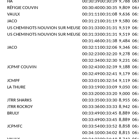
HA
00:30:39
00:30:39
9,788
06:
RÉFIGIE COUVIN
00:30:40
00:30:35
9,809
06:
VAULX
00:31:11
00:31:08
9,636
06:
JACO
00:31:21
00:31:19
9,580
06:
US CHEMINOTS NOUVION SUR MEUSE
00:31:33
00:31:31
9,519
06:
US CHEMINOTS NOUVION SUR MEUSE
00:31:33
00:31:31
9,519
06:
00:31:46
00:31:38
9,484
06:
JACO
00:32:11
00:32:06
9,346
06:
00:32:23
00:32:20
9,278
06:
00:32:34
00:32:30
9,231
06:
JCPMF COUVIN
00:32:43
00:32:39
9,188
06:
00:32:49
00:32:41
9,179
06:
JCMPF
00:33:01
00:32:54
9,119
06:
LA THURE
00:33:19
00:33:09
9,050
06:
00:33:20
00:33:20
9,000
06:
JTRR SHARKS
00:33:35
00:33:30
8,955
06:
JTRR ROCROY
00:33:36
00:33:33
8,942
06:
BRULY
00:33:49
00:33:45
8,889
06:
00:33:49
00:33:45
8,889
06:
JCPMFC
00:33:54
00:33:52
8,858
06:
00:34:10
00:34:02
8,815
06: