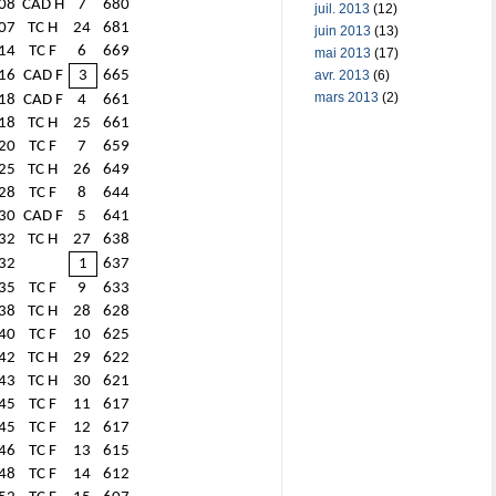
08
CAD H
7
680
juil. 2013
(12)
07
TC H
24
681
juin 2013
(13)
14
TC F
6
669
mai 2013
(17)
avr. 2013
(6)
16
CAD F
3
665
mars 2013
(2)
18
CAD F
4
661
18
TC H
25
661
20
TC F
7
659
25
TC H
26
649
28
TC F
8
644
30
CAD F
5
641
32
TC H
27
638
32
1
637
35
TC F
9
633
38
TC H
28
628
40
TC F
10
625
42
TC H
29
622
43
TC H
30
621
45
TC F
11
617
45
TC F
12
617
46
TC F
13
615
48
TC F
14
612