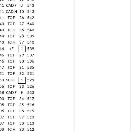
41
CAD F
8
543
41
CAD H
10
543
41
TC F
26
542
43
TC F
27
540
43
TC H
36
540
44
TC F
28
539
43
TC H
37
540
44
xF
1
539
45
TC F
29
537
46
TC F
30
536
47
TC F
31
535
51
TC F
32
531
53
SCO F
1
529
56
TC F
33
526
58
CAD F
9
523
03
TC F
34
517
05
TC F
35
516
06
TC F
36
515
07
TC F
37
513
07
TC F
38
513
08
TC H
38
512