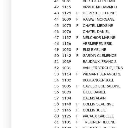
41
1081
BERTEAUX ROHAN
42
1115
AIZADE MOHAMMED
43
1129
F
DE PESTEL COLINE
44
1089
F
RAIWET MORGANE
45
1075
F
CHATEL MEDGINE
46
1076
CHATEL DANIEL
47
1157
F
MELCHIOR MARINE
48
1156
VERMEIREN ERIK
49
1050
F
ELIS EMELINE
50
1142
F
GARDIN CLEMENCE
51
1039
BAUDAUX, FRANCIS
52
1031
VAN LERBERGHE, LÉNA
53
1114
F
WILMART BERANGERE
54
1132
BOULANGER JOEL
55
1005
F
CAVILLOT, GERALDINE
56
1093
GILLE DANIEL
57
1134
DAEMS ALAIN
58
1148
F
COLLIN SEVERINE
59
1145
F
COLLIN JULIE
60
1125
F
PACAUX ISABELLE
61
1101
F
TREIGNER HELENE