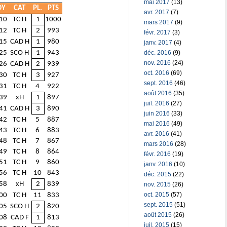
mai 2017
(13)
OY
CAT
PL.
PTS
avr. 2017
(7)
10
TC H
1
1000
mars 2017
(9)
12
TC H
2
993
févr. 2017
(3)
15
CAD H
1
980
janv. 2017
(4)
déc. 2016
(9)
25
SCO H
1
943
nov. 2016
(24)
26
CAD H
2
939
oct. 2016
(69)
30
TC H
3
927
sept. 2016
(46)
31
TC H
4
922
août 2016
(35)
39
xH
1
897
juil. 2016
(27)
41
CAD H
3
890
juin 2016
(33)
42
TC H
5
887
mai 2016
(49)
43
TC H
6
883
avr. 2016
(41)
48
TC H
7
867
mars 2016
(28)
49
TC H
8
864
févr. 2016
(19)
51
TC H
9
860
janv. 2016
(10)
56
TC H
10
843
déc. 2015
(22)
58
xH
2
839
nov. 2015
(26)
oct. 2015
(57)
00
TC H
11
833
sept. 2015
(51)
05
SCO H
2
820
août 2015
(26)
08
CAD F
1
813
juil. 2015
(15)