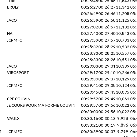
JTRR
00:25:46
00:25:46
11,643
05:
BRULY
00:26:27
00:26:27
11,342
05:
00:26:49
00:26:46
11,208
05:
JACO
00:26:59
00:26:58
11,125
05:
00:27:02
00:26:57
11,132
05:
HA
00:27:40
00:27:40
10,843
05:
JCPMFC
00:27:59
00:27:57
10,733
05:
00:28:32
00:28:29
10,532
05:
00:28:33
00:28:25
10,557
05:
00:28:33
00:28:26
10,551
05:
JACO
00:29:03
00:29:01
10,339
05:
VIROSPORT
00:29:17
00:29:10
10,286
05:
00:29:39
00:29:37
10,129
05:
JCPMFC
00:29:41
00:29:38
10,124
05:
00:29:45
00:29:43
10,095
05:
CPF COUVIN
00:29:52
00:29:49
10,061
05:
JE COURS POUR MA FORME COUVIN
00:29:57
00:29:56
10,022
05:
00:30:00
00:29:56
10,022
05:
VAULX
00:30:16
00:30:13
9,928
06:
00:30:21
00:30:19
9,896
06:
T
JCPMFC
00:30:39
00:30:37
9,799
06: