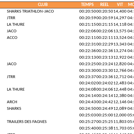
CLUB
TEMPS
REEL
VIT
M
SHARKS TRIATHLON-JACO
00:20:50
00:20:50
14,400
04:
JTRR
00:20:59
00:20:59
14,297
04:
LA THURE
00:21:15
00:21:15
14,118
04:
JACO
00:22:06
00:22:06
13,575
04:
ACCO
00:22:11
00:22:11
13,524
04:
00:22:31
00:22:29
13,343
04:
00:22:36
00:22:36
13,274
04:
00:23:13
00:23:13
12,922
04:
JACO
00:23:25
00:23:24
12,820
04:
00:23:30
00:23:30
12,766
04:
JTRR
00:23:37
00:23:36
12,712
04:
00:24:02
00:24:02
12,483
04:
LA THURE
00:24:08
00:24:06
12,448
04:
00:24:14
00:24:14
12,380
04:
ARCH
00:24:43
00:24:42
12,146
04:
SHARKS
00:24:50
00:24:49
12,089
04:
00:25:03
00:25:00
12,000
05:
TRAILERS DES FAGNES
00:25:27
00:25:25
11,803
05:
00:25:40
00:25:38
11,703
05: