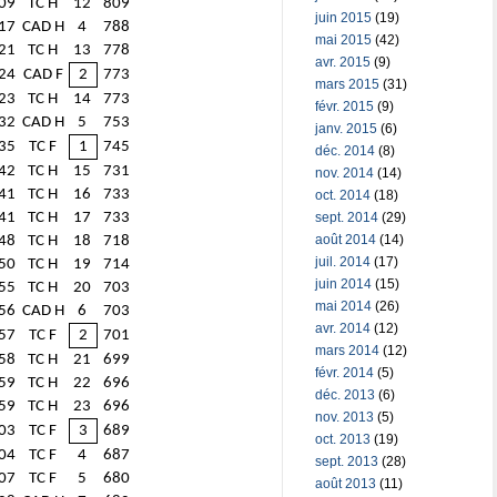
09
TC H
12
809
juin 2015
(19)
17
CAD H
4
788
mai 2015
(42)
21
TC H
13
778
avr. 2015
(9)
24
CAD F
2
773
mars 2015
(31)
23
TC H
14
773
févr. 2015
(9)
32
CAD H
5
753
janv. 2015
(6)
35
TC F
1
745
déc. 2014
(8)
42
TC H
15
731
nov. 2014
(14)
41
TC H
16
733
oct. 2014
(18)
sept. 2014
(29)
41
TC H
17
733
août 2014
(14)
48
TC H
18
718
juil. 2014
(17)
50
TC H
19
714
juin 2014
(15)
55
TC H
20
703
mai 2014
(26)
56
CAD H
6
703
avr. 2014
(12)
57
TC F
2
701
mars 2014
(12)
58
TC H
21
699
févr. 2014
(5)
59
TC H
22
696
déc. 2013
(6)
59
TC H
23
696
nov. 2013
(5)
03
TC F
3
689
oct. 2013
(19)
04
TC F
4
687
sept. 2013
(28)
07
TC F
5
680
août 2013
(11)