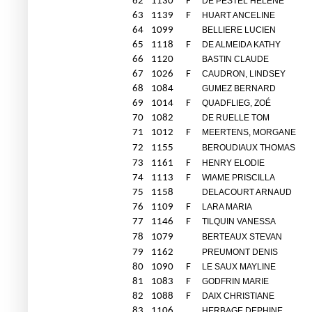
62
1130
F
DE PESTEL HELENE
63
1139
F
HUART ANCELINE
64
1099
BELLIERE LUCIEN
65
1118
F
DE ALMEIDA KATHY
66
1120
BASTIN CLAUDE
67
1026
F
CAUDRON, LINDSEY
68
1084
GUMEZ BERNARD
69
1014
F
QUADFLIEG, ZOÉ
70
1082
DE RUELLE TOM
71
1012
F
MEERTENS, MORGANE
72
1155
BEROUDIAUX THOMAS
73
1161
F
HENRY ELODIE
74
1113
F
WIAME PRISCILLA
75
1158
DELACOURT ARNAUD
76
1109
F
LARA MARIA
77
1146
F
TILQUIN VANESSA
78
1079
BERTEAUX STEVAN
79
1162
PREUMONT DENIS
80
1090
F
LE SAUX MAYLINE
81
1083
F
GODFRIN MARIE
82
1088
F
DAIX CHRISTIANE
83
1106
HERBAGE DEPHINE