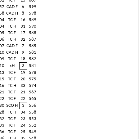
52
TC F
15
607
57
CAD F
6
599
58
CAD H
8
598
04
TC F
16
589
04
TC H
31
590
05
TC F
17
588
06
TC H
32
587
07
CAD F
7
585
10
CAD H
9
581
09
TC F
18
582
10
xH
3
581
13
TC F
19
578
15
TC F
20
575
16
TC H
33
574
21
TC F
21
567
22
TC F
22
565
30
SCO H
3
556
28
TC H
34
558
32
TC F
23
553
33
TC F
24
552
36
TC F
25
549
36
TC H
35
548