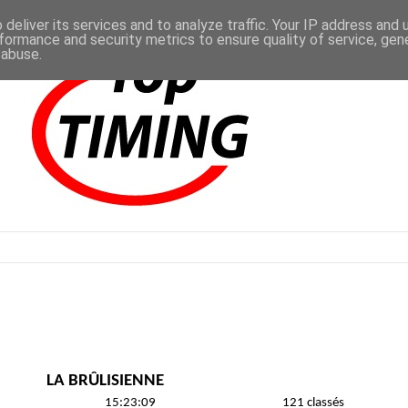
deliver its services and to analyze traffic. Your IP address and
formance and security metrics to ensure quality of service, ge
 abuse.
LA BRÛLISIENNE
15:23:09
121 classés