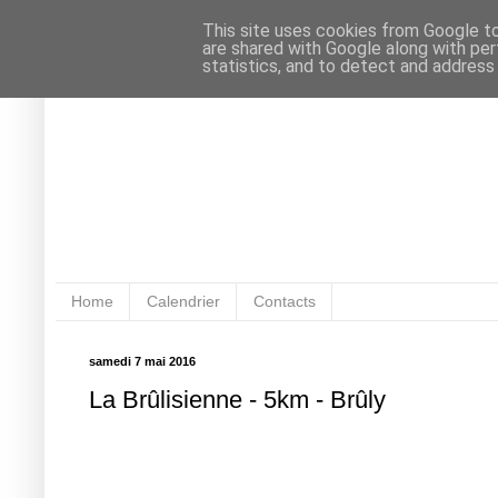
This site uses cookies from Google to 
are shared with Google along with per
statistics, and to detect and address
Home
Calendrier
Contacts
samedi 7 mai 2016
La Brûlisienne - 5km - Brûly