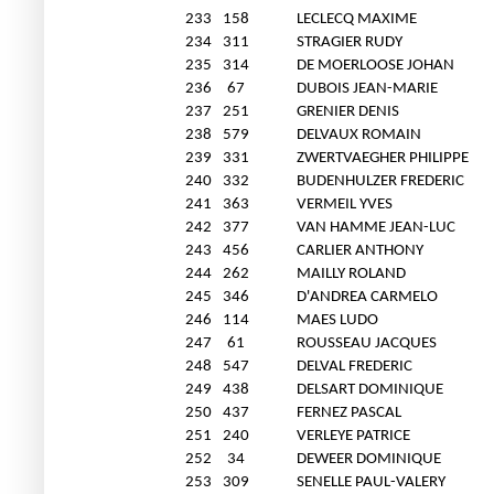
233
158
LECLECQ MAXIME
234
311
STRAGIER RUDY
235
314
DE MOERLOOSE JOHAN
236
67
DUBOIS JEAN-MARIE
237
251
GRENIER DENIS
238
579
DELVAUX ROMAIN
239
331
ZWERTVAEGHER PHILIPPE
240
332
BUDENHULZER FREDERIC
241
363
VERMEIL YVES
242
377
VAN HAMME JEAN-LUC
243
456
CARLIER ANTHONY
244
262
MAILLY ROLAND
245
346
D'ANDREA CARMELO
246
114
MAES LUDO
247
61
ROUSSEAU JACQUES
248
547
DELVAL FREDERIC
249
438
DELSART DOMINIQUE
250
437
FERNEZ PASCAL
251
240
VERLEYE PATRICE
252
34
DEWEER DOMINIQUE
253
309
SENELLE PAUL-VALERY