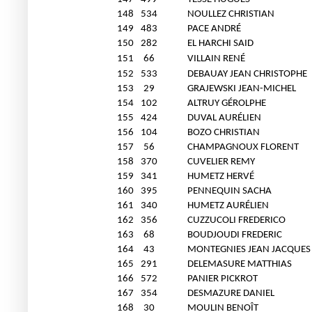
148
534
NOULLEZ CHRISTIAN
149
483
PACE ANDRÉ
150
282
EL HARCHI SAID
151
66
VILLAIN RENÉ
152
533
DEBAUAY JEAN CHRISTOPHE
153
29
GRAJEWSKI JEAN-MICHEL
154
102
ALTRUY GÉROLPHE
155
424
DUVAL AURÉLIEN
156
104
BOZO CHRISTIAN
157
56
CHAMPAGNOUX FLORENT
158
370
CUVELIER REMY
159
341
HUMETZ HERVÉ
160
395
PENNEQUIN SACHA
161
340
HUMETZ AURÉLIEN
162
356
CUZZUCOLI FREDERICO
163
68
BOUDJOUDI FREDERIC
164
43
MONTEGNIES JEAN JACQUES
165
291
DELEMASURE MATTHIAS
166
572
PANIER PICKROT
167
354
DESMAZURE DANIEL
168
30
MOULIN BENOÎT