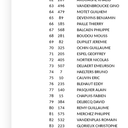
62
289
AROUAGHE KHALID
63
496
VANDENBROUCKE GINO
64
479
MOTET GUILHEM
65
89
DEVENYNS BENJAMIN
66
185
PAILLE THIERRY
67
568
BALCAEN PHILIPPE
68
281
BOUDOU MOUSS
69
82
DUPILET JEREMIE
70
325
OCHIN GUILLAUME
71
205
ESPEL GEOFFREY
72
405
NORTIER NICOLAS
73
507
DELIAERT EMEURSON
74
7
HAELTERS BRUNO
75
10
CAUVIN ERIC
76
235
BLEHAUT EDDY
77
140
PASQUIER ALAIN
78
15
CHAPUIS FABIEN
79
384
DELBECQ DAVID
80
174
REMY GUILLAUME
81
575
MERCHEZ PHILIPPE
82
532
VANDENPLAS ROMAIN
83
223
GLORIEUX CHRISTOPHE