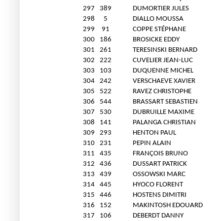
297
389
DUMORTIER JULES
298
5
DIALLO MOUSSA
299
91
COPPE STÉPHANE
300
186
BROSICKE EDDY
301
261
TERESINSKI BERNARD
302
222
CUVELIER JEAN-LUC
303
103
DUQUENNE MICHEL
304
242
VERSCHAEVE XAVIER
305
522
RAVEZ CHRISTOPHE
306
544
BRASSART SEBASTIEN
307
530
DUBRUILLE MAXIME
308
141
PALANGA CHRISTIAN
309
293
HENTON PAUL
310
231
PEPIN ALAIN
311
435
FRANÇOIS BRUNO
312
436
DUSSART PATRICK
313
439
OSSOWSKI MARC
314
445
HYOCO FLORENT
315
446
HOSTENS DIMITRI
316
152
MAKINTOSH EDOUARD
317
106
DEBERDT DANNY