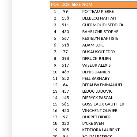
POS
DOS
SEXE
NOM
1
99
POTTEAU PIERRE
2
138
DELBECQ NATHAN
3
511
GUERMOUDI SEDDICK
4
430
BAHRI CHRISTOPHE
5
567
KESTELYN BAPTISTE
6
518
ADAM LOIC
7
77
DUSAUSOIT EDDY
8
398
DEBUCK JULIEN
9
517
WISEUR ALEXIS
10
469
DENIS DAMIEN
11
552
PELL BARNABY
12
64
DEPAUW EMMANUEL
13
457
LEDUC LUDOVIC
14
145
DIERYCK PASCAL
15
581
GOSSIEAUX GAUTHIER
16
450
VINCHENT OLIVIER
17
97
DUPRET DIDIER
18
320
LYCKE SVEN
19
305
KEDZIORA LAURENT
20
98
SOLDAI PATRICK