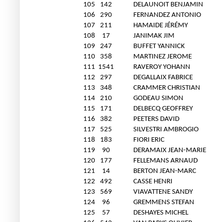
105
142
DELAUNOIT BENJAMIN
106
290
FERNANDEZ ANTONIO
107
211
HAMAIDE JÉRÉMY
108
17
JANIMAK JIM
109
247
BUFFET YANNICK
110
358
MARTINEZ JEROME
111
1541
RAVEROY YOHANN
112
297
DEGALLAIX FABRICE
113
348
CRAMMER CHRISTIAN
114
210
GODEAU SIMON
115
171
DELBECQ GEOFFREY
116
382
PEETERS DAVID
117
525
SILVESTRI AMBROGIO
118
183
FIORI ERIC
119
90
DERAMAIX JEAN-MARIE
120
177
FELLEMANS ARNAUD
121
14
BERTON JEAN-MARC
122
492
CASSE HENRI
123
569
VIAVATTENE SANDY
124
96
GREMMENS STEFAN
125
57
DESHAYES MICHEL