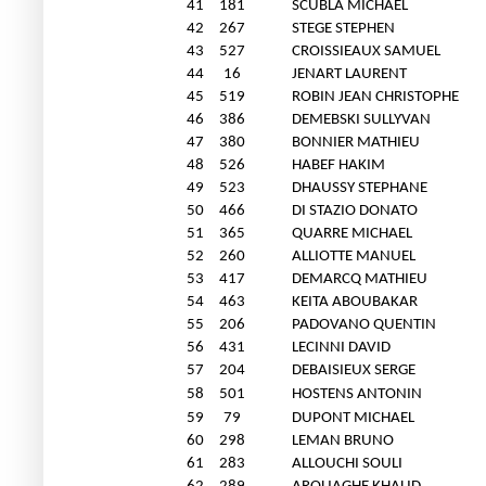
41
181
SCUBLA MICHAEL
42
267
STEGE STEPHEN
43
527
CROISSIEAUX SAMUEL
44
16
JENART LAURENT
45
519
ROBIN JEAN CHRISTOPHE
46
386
DEMEBSKI SULLYVAN
47
380
BONNIER MATHIEU
48
526
HABEF HAKIM
49
523
DHAUSSY STEPHANE
50
466
DI STAZIO DONATO
51
365
QUARRE MICHAEL
52
260
ALLIOTTE MANUEL
53
417
DEMARCQ MATHIEU
54
463
KEITA ABOUBAKAR
55
206
PADOVANO QUENTIN
56
431
LECINNI DAVID
57
204
DEBAISIEUX SERGE
58
501
HOSTENS ANTONIN
59
79
DUPONT MICHAEL
60
298
LEMAN BRUNO
61
283
ALLOUCHI SOULI