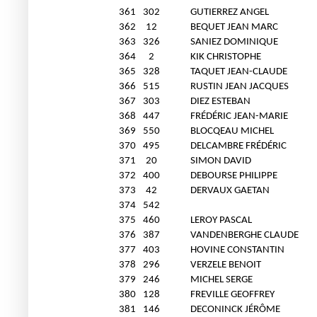
361
302
GUTIERREZ ANGEL
362
12
BEQUET JEAN MARC
363
326
SANIEZ DOMINIQUE
364
2
KIK CHRISTOPHE
365
328
TAQUET JEAN-CLAUDE
366
515
RUSTIN JEAN JACQUES
367
303
DIEZ ESTEBAN
368
447
FRÉDÉRIC JEAN-MARIE
369
550
BLOCQEAU MICHEL
370
495
DELCAMBRE FRÉDÉRIC
371
20
SIMON DAVID
372
400
DEBOURSE PHILIPPE
373
42
DERVAUX GAETAN
374
542
375
460
LEROY PASCAL
376
387
VANDENBERGHE CLAUDE
377
403
HOVINE CONSTANTIN
378
296
VERZELE BENOIT
379
246
MICHEL SERGE
380
128
FREVILLE GEOFFREY
381
146
DECONINCK JÉRÔME