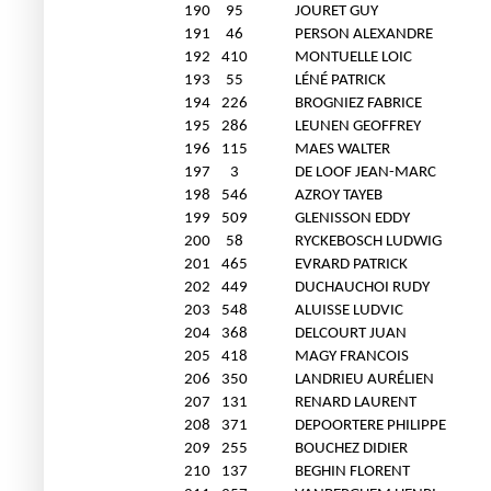
190
95
JOURET GUY
191
46
PERSON ALEXANDRE
192
410
MONTUELLE LOIC
193
55
LÉNÉ PATRICK
194
226
BROGNIEZ FABRICE
195
286
LEUNEN GEOFFREY
196
115
MAES WALTER
197
3
DE LOOF JEAN-MARC
198
546
AZROY TAYEB
199
509
GLENISSON EDDY
200
58
RYCKEBOSCH LUDWIG
201
465
EVRARD PATRICK
202
449
DUCHAUCHOI RUDY
203
548
ALUISSE LUDVIC
204
368
DELCOURT JUAN
205
418
MAGY FRANCOIS
206
350
LANDRIEU AURÉLIEN
207
131
RENARD LAURENT
208
371
DEPOORTERE PHILIPPE
209
255
BOUCHEZ DIDIER
210
137
BEGHIN FLORENT