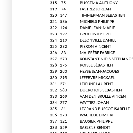
318
75
BUSCEMA ANTHONY
319
74
FASTREZ JORDAN
320
147
TIMMERMAN SEBASTIEN
321
536
MICHIELS PHILIPPE
322
194
DAME JEAN-MARIE
323
197
GRULOIS JOSEPH
324
219
DELONVILLE DANIEL
325
232
PIERON VINCENT
326
33
MALFRÈRE FABRICE
327
270
KONSTANTINIDIS STÉPHANO
328
275
ROISSE SÉBASTIEN
329
280
HEYSE JEAN-JACQUES
330
295
LEFEBVRE MICKAEL
331
271
LEJEUNE LAURENT
332
580
DUCROTOIS SEBASTIEN
333
269
VAN DEN BRULLE VINCENT
334
277
WATTIEZ JOHAN
335
31
LEGRAND BUSCOT ISABELLE
336
273
WACHEUL DIMITRI
337
121
BAUSIER PHILIPPE
338
559
SAELENS BENOIT