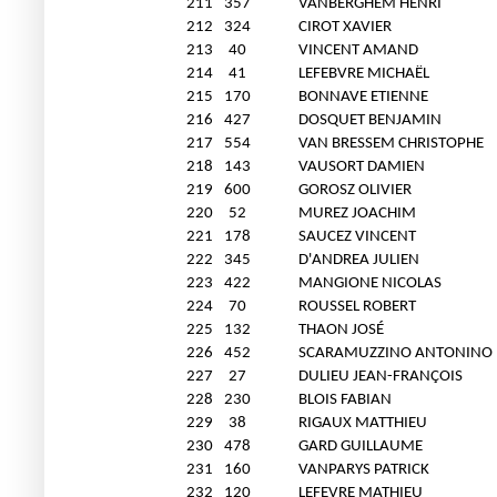
211
357
VANBERGHEM HENRI
212
324
CIROT XAVIER
213
40
VINCENT AMAND
214
41
LEFEBVRE MICHAËL
215
170
BONNAVE ETIENNE
216
427
DOSQUET BENJAMIN
217
554
VAN BRESSEM CHRISTOPHE
218
143
VAUSORT DAMIEN
219
600
GOROSZ OLIVIER
220
52
MUREZ JOACHIM
221
178
SAUCEZ VINCENT
222
345
D'ANDREA JULIEN
223
422
MANGIONE NICOLAS
224
70
ROUSSEL ROBERT
225
132
THAON JOSÉ
226
452
SCARAMUZZINO ANTONINO
227
27
DULIEU JEAN-FRANÇOIS
228
230
BLOIS FABIAN
229
38
RIGAUX MATTHIEU
230
478
GARD GUILLAUME
231
160
VANPARYS PATRICK
232
120
LEFEVRE MATHIEU