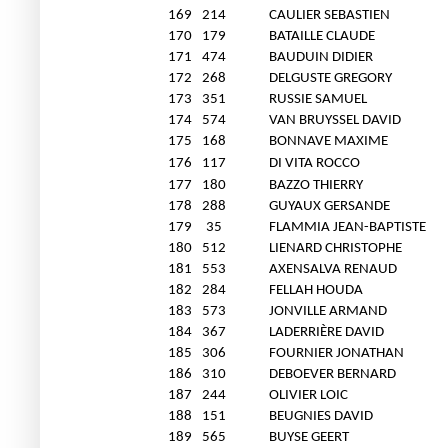
169
214
CAULIER SEBASTIEN
170
179
BATAILLE CLAUDE
171
474
BAUDUIN DIDIER
172
268
DELGUSTE GREGORY
173
351
RUSSIE SAMUEL
174
574
VAN BRUYSSEL DAVID
175
168
BONNAVE MAXIME
176
117
DI VITA ROCCO
177
180
BAZZO THIERRY
178
288
GUYAUX GERSANDE
179
35
FLAMMIA JEAN-BAPTISTE
180
512
LIENARD CHRISTOPHE
181
553
AXENSALVA RENAUD
182
284
FELLAH HOUDA
183
573
JONVILLE ARMAND
184
367
LADERRIÈRE DAVID
185
306
FOURNIER JONATHAN
186
310
DEBOEVER BERNARD
187
244
OLIVIER LOIC
188
151
BEUGNIES DAVID
189
565
BUYSE GEERT