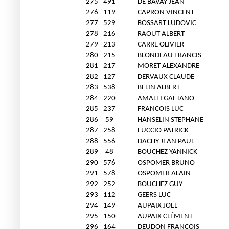
275
491
DE BAVAY JEAN
276
119
CAPRON VINCENT
277
529
BOSSART LUDOVIC
278
216
RAOUT ALBERT
279
213
CARRE OLIVIER
280
215
BLONDEAU FRANCIS
281
217
MORET ALEXANDRE
282
127
DERVAUX CLAUDE
283
538
BELIN ALBERT
284
220
AMALFI GAETANO
285
237
FRANCOIS LUC
286
59
HANSELIN STEPHANE
287
258
FUCCIO PATRICK
288
556
DACHY JEAN PAUL
289
48
BOUCHEZ YANNICK
290
576
OSPOMER BRUNO
291
578
OSPOMER ALAIN
292
252
BOUCHEZ GUY
293
112
GEERS LUC
294
149
AUPAIX JOEL
295
150
AUPAIX CLÉMENT
296
164
DEUDON FRANÇOIS