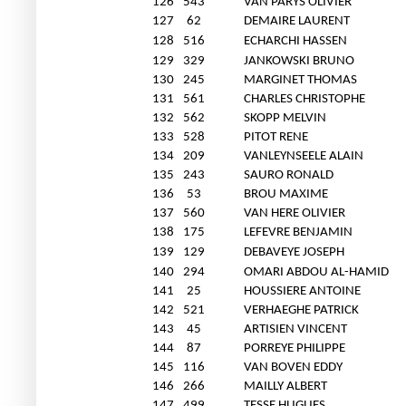
126
543
VAN PARYS OLIVIER
127
62
DEMAIRE LAURENT
128
516
ECHARCHI HASSEN
129
329
JANKOWSKI BRUNO
130
245
MARGINET THOMAS
131
561
CHARLES CHRISTOPHE
132
562
SKOPP MELVIN
133
528
PITOT RENE
134
209
VANLEYNSEELE ALAIN
135
243
SAURO RONALD
136
53
BROU MAXIME
137
560
VAN HERE OLIVIER
138
175
LEFEVRE BENJAMIN
139
129
DEBAVEYE JOSEPH
140
294
OMARI ABDOU AL-HAMID
141
25
HOUSSIERE ANTOINE
142
521
VERHAEGHE PATRICK
143
45
ARTISIEN VINCENT
144
87
PORREYE PHILIPPE
145
116
VAN BOVEN EDDY
146
266
MAILLY ALBERT
147
499
TESSE HUGUES