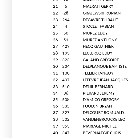
21
6
MALRAIT GERRY
22
28
GRAJEWSKI ROMAN
23
264
DEGAVRE THIBAUT
24
4
STOCLET FABIAN
25
50
MUREZ EDDY
26
51
MUREZ ANTHONY
27
429
HECQ GAUTHIER
28
193
LECLERCQ EDDY
29
323
GALAND GRÉGOIRE
30
234
DELPLANQUE BAPTISTE
31
100
TELLIER TANGUY
32
407
LEFEVRE JEAN-JACQUES
33
510
DENIL BERNARD
34
36
PIERARD JEREMY
35
508
D'AMICO GREGORY
36
535
FOUL0N BRYAN
37
327
DELCOURT ROMUALD
38
502
VANDENBROUCKE LEO
39
353
MARIAGE MICHEL
40
347
BEVERNAEGIE CHRIS