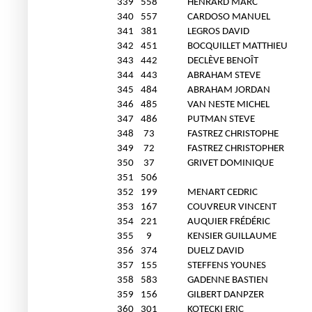
339
558
HENRARD MARC
340
557
CARDOSO MANUEL
341
381
LEGROS DAVID
342
451
BOCQUILLET MATTHIEU
343
442
DECLÈVE BENOÎT
344
443
ABRAHAM STEVE
345
484
ABRAHAM JORDAN
346
485
VAN NESTE MICHEL
347
486
PUTMAN STEVE
348
73
FASTREZ CHRISTOPHE
349
72
FASTREZ CHRISTOPHER
350
37
GRIVET DOMINIQUE
351
506
352
199
MENART CEDRIC
353
167
COUVREUR VINCENT
354
221
AUQUIER FRÉDÉRIC
355
9
KENSIER GUILLAUME
356
374
DUELZ DAVID
357
155
STEFFENS YOUNES
358
583
GADENNE BASTIEN
359
156
GILBERT DANPZER
360
301
KOTECKI ERIC