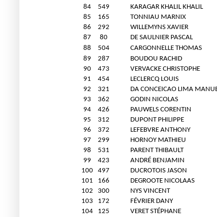
84
549
KARAGAR KHALIL KHALIL
85
165
TONNIAU MARNIX
86
292
WILLEMYNS XAVIER
87
80
DE SAULNIER PASCAL
88
504
CARGONNELLE THOMAS
89
287
BOUDOU RACHID
90
473
VERVACKE CHRISTOPHE
91
454
LECLERCQ LOUIS
92
321
DA CONCEICAO LIMA MANU
93
362
GODIN NICOLAS
94
426
PAUWELS CORENTIN
95
312
DUPONT PHILIPPE
96
372
LEFEBVRE ANTHONY
97
299
HORNOY MATHIEU
98
531
PARENT THIBAULT
99
423
ANDRÉ BENJAMIN
100
497
DUCROTOIS JASON
101
166
DEGROOTE NICOLAAS
102
300
NYS VINCENT
103
172
FÉVRIER DANY
104
125
VERET STÉPHANE