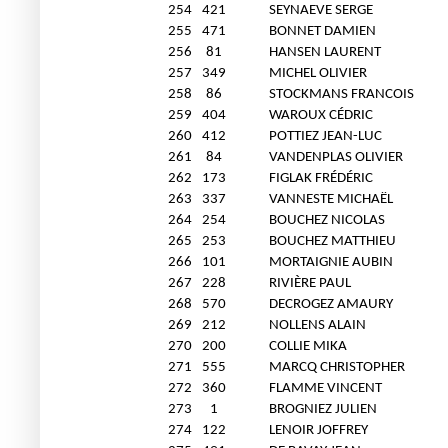
254
421
SEYNAEVE SERGE
255
471
BONNET DAMIEN
256
81
HANSEN LAURENT
257
349
MICHEL OLIVIER
258
86
STOCKMANS FRANCOIS
259
404
WAROUX CÉDRIC
260
412
POTTIEZ JEAN-LUC
261
84
VANDENPLAS OLIVIER
262
173
FIGLAK FRÉDÉRIC
263
337
VANNESTE MICHAËL
264
254
BOUCHEZ NICOLAS
265
253
BOUCHEZ MATTHIEU
266
101
MORTAIGNIE AUBIN
267
228
RIVIÈRE PAUL
268
570
DECROGEZ AMAURY
269
212
NOLLENS ALAIN
270
200
COLLIE MIKA
271
555
MARCQ CHRISTOPHER
272
360
FLAMME VINCENT
273
1
BROGNIEZ JULIEN
274
122
LENOIR JOFFREY