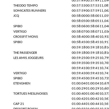
00:57:49
00:57:49
11,09
THEODO TEMPO
00:57:53
00:57:53
11,08
SOMICATES RUNNERS
00:57:59
00:57:59
11,06
JCQ
00:58:00
00:58:00
11,05
00:58:05
00:58:05
11,04
SPIBO
00:58:06
00:58:06
11,04
VERTIGO
00:58:07
00:58:07
11,03
CROSSFIT MONS
00:58:40
00:58:40
10,93
SPIBO
00:58:45
00:58:45
10,91
00:59:18
00:59:18
10,81
THE PASSENGER
00:59:18
00:59:18
10,81
LES AMIS JOGGEURS
00:59:25
00:59:25
10,79
00:59:35
00:59:35
10,76
00:59:41
00:59:41
10,74
VERTIGO
00:59:43
00:59:43
10,74
SPIBO
00:59:45
00:59:45
10,73
ETENGHIEN
01:00:04
01:00:04
10,67
01:00:29
01:00:29
10,60
TORTUES MESLINOISES
01:00:40
01:00:40
10,57
01:00:42
01:00:42
10,56
CAP 21
01:00:44
01:00:44
10,56