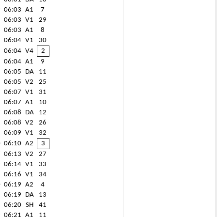
9
06:03
A1
7
1
06:03
V1
29
6
06:03
A1
8
3
06:04
V1
30
3
06:04
V4
2
5
06:04
A1
9
5
06:05
DA
11
5
06:05
V2
25
5
06:07
V1
31
5
06:07
A1
10
7
06:08
DA
12
5
06:08
V2
26
8
06:09
V1
32
0
06:10
A2
3
7
06:13
V2
27
9
06:14
V1
33
3
06:16
V1
34
0
06:19
A2
4
5
06:19
DA
13
6
06:20
SH
41
9
06:21
A1
11