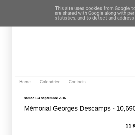
This site uses cookies from Google to 
are shared with Google along with per
statistics, and to detect and address
Home
Calendrier
Contacts
samedi 24 septembre 2016
Mémorial Georges Descamps - 10,690
11 