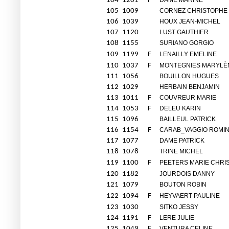
104
1201
F
DAME MARINE
105
1009
CORNEZ CHRISTOPHE
106
1039
HOUX JEAN-MICHEL
107
1120
LUST GAUTHIER
108
1155
SURIANO GORGIO
109
1199
F
LENAILLY EMELINE
110
1037
F
MONTEGNIES MARYLÈ
111
1056
BOUILLON HUGUES
112
1029
HERBAIN BENJAMIN
113
1011
F
COUVREUR MARIE
114
1053
F
DELEU KARIN
115
1096
BAILLEUL PATRICK
116
1154
F
CARAB_VAGGIO ROMI
117
1077
DAME PATRICK
118
1078
TRINE MICHEL
119
1100
F
PEETERS MARIE CHRIS
120
1182
JOURDOIS DANNY
121
1079
BOUTON ROBIN
122
1094
F
HEYVAERT PAULINE
123
1030
SITKO JESSY
124
1191
F
LERE JULIE
125
1049
F
VENTURA CELINE