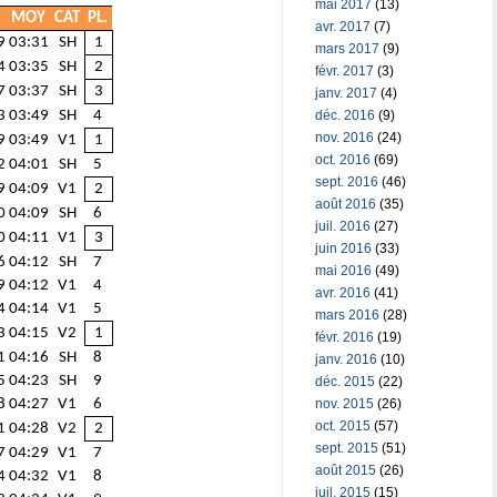
mai 2017
(13)
MOY
CAT
PL.
avr. 2017
(7)
9
03:31
SH
1
mars 2017
(9)
4
03:35
SH
2
févr. 2017
(3)
7
03:37
SH
3
janv. 2017
(4)
déc. 2016
(9)
3
03:49
SH
4
nov. 2016
(24)
9
03:49
V1
1
oct. 2016
(69)
2
04:01
SH
5
sept. 2016
(46)
9
04:09
V1
2
août 2016
(35)
0
04:09
SH
6
juil. 2016
(27)
0
04:11
V1
3
juin 2016
(33)
6
04:12
SH
7
mai 2016
(49)
9
04:12
V1
4
avr. 2016
(41)
4
04:14
V1
5
mars 2016
(28)
3
04:15
V2
1
févr. 2016
(19)
1
04:16
SH
8
janv. 2016
(10)
5
04:23
SH
9
déc. 2015
(22)
nov. 2015
(26)
8
04:27
V1
6
oct. 2015
(57)
1
04:28
V2
2
sept. 2015
(51)
7
04:29
V1
7
août 2015
(26)
4
04:32
V1
8
juil. 2015
(15)