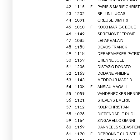
41
1090
CAMPORESI OCTAVIO
42
1115
F
PARISIS MARIE CHRIST
43
1202
BELLINI LUCAS
44
1091
GREUSE DIMITRI
45
1010
F
KOOB MARIE-CECILE
46
1149
SPREMONT JEROME
47
1085
LEPAPE ALAIN
48
1183
DEVOS FRANCK
49
1118
DERAEMAEKER PATRI
50
1159
ETIENNE JOEL
51
1206
DISTAZIO DONATO
52
1163
DODANE PHILIPE
53
1143
MEDDOUR MADJID
54
1108
F
ANSIAU MAGALI
55
1059
VANDENECKER HENDR
56
1121
STEVENS EMERIC
57
1112
KOLP CHRISTIAN
58
1076
DIEPENDAELE RUDI
59
1164
ZINGARELLO GIANNI
60
1169
DANNEELS SEBASTIEN
61
1170
F
DEBRONNE CHRISTEL