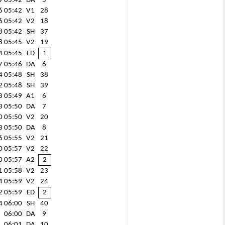
9
05:42
DA
5
6
05:42
V1
28
6
05:42
V2
18
8
05:42
SH
37
8
05:45
V2
19
4
05:45
ED
1
7
05:46
DA
6
4
05:48
SH
38
2
05:48
SH
39
3
05:49
A1
6
3
05:50
DA
7
0
05:50
V2
20
3
05:50
DA
8
6
05:55
V2
21
0
05:57
V2
22
0
05:57
A2
2
1
05:58
V2
23
4
05:59
V2
24
2
05:59
ED
2
4
06:00
SH
40
1
06:00
DA
9
5
06:01
DA
10