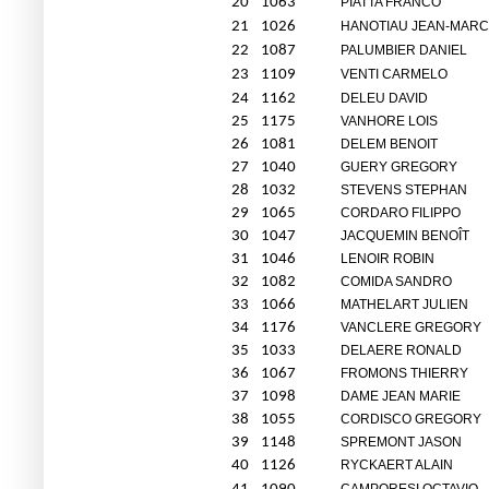
20
1063
PIATTA FRANCO
21
1026
HANOTIAU JEAN-MARC
22
1087
PALUMBIER DANIEL
23
1109
VENTI CARMELO
24
1162
DELEU DAVID
25
1175
VANHORE LOIS
26
1081
DELEM BENOIT
27
1040
GUERY GREGORY
28
1032
STEVENS STEPHAN
29
1065
CORDARO FILIPPO
30
1047
JACQUEMIN BENOÎT
31
1046
LENOIR ROBIN
32
1082
COMIDA SANDRO
33
1066
MATHELART JULIEN
34
1176
VANCLERE GREGORY
35
1033
DELAERE RONALD
36
1067
FROMONS THIERRY
37
1098
DAME JEAN MARIE
38
1055
CORDISCO GREGORY
39
1148
SPREMONT JASON
40
1126
RYCKAERT ALAIN