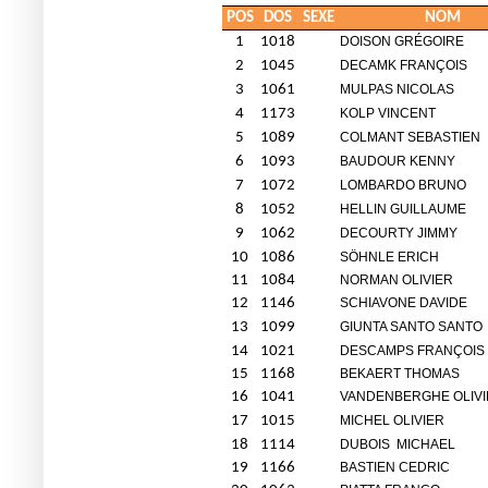
POS
DOS
SEXE
NOM
1
1018
DOISON GRÉGOIRE
2
1045
DECAMK FRANÇOIS
3
1061
MULPAS NICOLAS
4
1173
KOLP VINCENT
5
1089
COLMANT SEBASTIEN
6
1093
BAUDOUR KENNY
7
1072
LOMBARDO BRUNO
8
1052
HELLIN GUILLAUME
9
1062
DECOURTY JIMMY
10
1086
SÖHNLE ERICH
11
1084
NORMAN OLIVIER
12
1146
SCHIAVONE DAVIDE
13
1099
GIUNTA SANTO SANTO
14
1021
DESCAMPS FRANÇOIS
15
1168
BEKAERT THOMAS
16
1041
VANDENBERGHE OLIVI
17
1015
MICHEL OLIVIER
18
1114
DUBOIS
MICHAEL
19
1166
BASTIEN CEDRIC