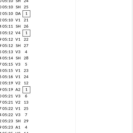
0
05:10
SH
24
0
05:10
SH
25
2
05:10
DA
1
2
05:10
V1
21
4
05:11
SH
26
3
05:12
V4
1
9
05:12
V1
22
9
05:12
SH
27
5
05:13
V3
4
4
05:14
SH
28
7
05:15
V3
5
3
05:15
V1
23
6
05:16
V1
24
2
05:19
V2
12
9
05:19
A2
1
0
05:21
V3
6
7
05:21
V2
13
7
05:22
V1
25
4
05:22
V3
7
2
05:23
SH
29
9
05:23
A1
4