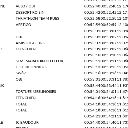
00:52:27
00:52:27
12,22
INE
ACLO / OBJ
00:52:40
00:52:40
12,17
DESSORT ROISIN
00:52:42
00:52:42
12,17
THRIATHLON TEAM RUES
00:52:58
00:52:58
12,10
VERTIGO
00:52:59
00:52:59
12,10
00:53:01
00:53:01
12,09
OBJ
00:53:02
00:53:02
12,09
AMIS JOGGEURS
00:53:07
00:53:07
12,07
CK
ETENGHIEN
00:53:09
00:53:09
12,06
00:53:10
00:53:10
12,06
SEMI MARATHIN DU CŒUR
00:53:11
00:53:11
12,06
LES CHICONNIERS
00:53:13
00:53:13
12,05
SW87
00:53:16
00:53:16
12,04
OBJ
00:53:31
00:53:31
11,98
IK
00:53:44
00:53:44
11,93
TORTUES MESLINOISES
00:54:01
00:54:01
11,87
ETENGHIEN
00:54:16
00:54:16
11,81
TOTAL
00:54:18
00:54:18
11,81
TOTAL
00:54:18
00:54:18
11,81
00:54:21
00:54:21
11,80
LE
JC BAUDOUR
00:54:40
00:54:40
11,73