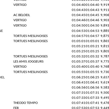
VERTIGO
01:04:40
01:04:40
9,91
01:04:43
01:04:43
9,91
AC BELOEIL
01:04:45
01:04:45
9,90
VERTIGO
01:04:46
01:04:46
9,90
VERTIGO
01:04:50
01:04:50
9,89
NE
01:04:53
01:04:53
9,88
TORTUES MESLINOISES
01:04:57
01:04:57
9,87
TORTUES MESLINOISES
01:05:01
01:05:01
9,86
01:05:21
01:05:21
9,81
01:05:25
01:05:25
9,80
TORTUES MESLINOISES
01:05:32
01:05:32
9,78
LES AMIS JOGGEURS
01:05:37
01:05:37
9,77
VERTIGO
01:05:40
01:05:40
9,76
TORTUES MESLINOISES
01:05:55
01:05:55
9,73
HEL
01:06:25
01:06:25
9,65
01:06:41
01:06:41
9,61
01:06:56
01:06:56
9,58
01:07:31
01:07:31
9,50
01:07:33
01:07:33
9,49
THEODO TEMPO
01:07:41
01:07:41
9,47
FER
01:07:53
01:07:53
9,44