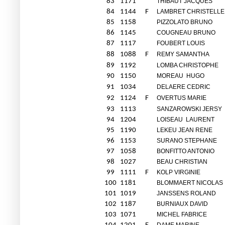
83
1171
THIBAUT JACQUES
84
1144
F
LAMBRET CHRISTELLE
85
1158
PIZZOLATO BRUNO
86
1145
COUGNEAU BRUNO
87
1117
FOUBERT LOUIS
88
1088
F
REMY SAMANTHA
89
1192
LOMBA CHRISTOPHE
90
1150
MOREAU
HUGO
91
1034
DELAERE CEDRIC
92
1124
F
OVERTUS MARIE
93
1113
SANZAROWSKI JERSY
94
1204
LOISEAU
LAURENT
95
1190
LEKEU JEAN RENE
96
1153
SURANO STEPHANE
97
1058
BONFITTO ANTONIO
98
1027
BEAU CHRISTIAN
99
1111
F
KOLP VIRGINIE
100
1181
BLOMMAERT NICOLAS
101
1019
JANSSENS ROLAND
102
1187
BURNIAUX DAVID
103
1071
MICHEL FABRICE