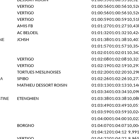
DESSORT ROISIN
01:00:55
01:00:55
10,52
VERTIGO
01:00:56
01:00:56
10,52
VERTIGO
01:00:56
01:00:56
10,52
VERTIGO
01:00:59
01:00:59
10,51
AMIS FB
01:01:27
01:01:27
10,43
AC BELOEIL
01:01:32
01:01:32
10,42
NE
JCHSH
01:01:38
01:01:38
10,40
01:01:57
01:01:57
10,35
01:02:01
01:02:01
10,34
VERTIGO
01:02:08
01:02:08
10,32
VERTIGO
01:02:19
01:02:19
10,29
TORTUES MESLINOISES
01:02:20
01:02:20
10,29
NA
SPIBO
01:02:26
01:02:26
10,27
MATHIEU DESSORT ROISIN
01:03:13
01:03:13
10,14
01:03:34
01:03:34
10,09
TINE
ETENGHIEN
01:03:38
01:03:38
10,08
01:03:49
01:03:49
10,05
01:03:59
01:03:59
10,02
01:04:00
01:04:00
10,02
BORGNO
01:04:07
01:04:07
10,00
01:04:12
01:04:12
9,99
VERTIGO
01:04:22
01:04:22
9,96