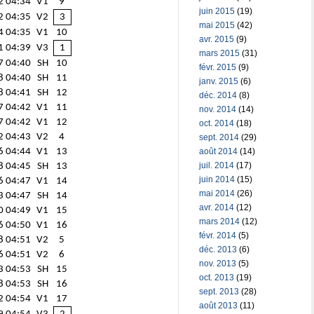
2
04:34
V1
9
juin 2015
(19)
2
04:35
V2
3
mai 2015
(42)
4
04:35
V1
10
avr. 2015
(9)
1
04:39
V3
1
mars 2015
(31)
7
04:40
SH
10
févr. 2015
(9)
8
04:40
SH
11
janv. 2015
(6)
8
04:41
SH
12
déc. 2014
(8)
7
04:42
V1
11
nov. 2014
(14)
7
04:42
V1
12
oct. 2014
(18)
2
04:43
V2
4
sept. 2014
(29)
août 2014
(14)
6
04:44
V1
13
juil. 2014
(17)
8
04:45
SH
13
juin 2014
(15)
6
04:47
V1
14
mai 2014
(26)
3
04:47
SH
14
avr. 2014
(12)
0
04:49
V1
15
mars 2014
(12)
6
04:50
V1
16
févr. 2014
(5)
8
04:51
V2
5
déc. 2013
(6)
6
04:51
V2
6
nov. 2013
(5)
3
04:53
SH
15
oct. 2013
(19)
8
04:53
SH
16
sept. 2013
(28)
2
04:54
V1
17
août 2013
(11)