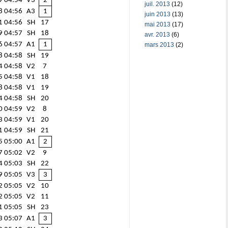
9
04:54
V3
2
juil. 2013
(12)
8
04:56
A3
1
juin 2013
(13)
1
04:56
SH
17
mai 2013
(17)
9
04:57
SH
18
avr. 2013
(6)
6
04:57
A1
1
mars 2013
(2)
8
04:58
SH
19
4
04:58
V2
7
5
04:58
V1
18
8
04:58
V1
19
4
04:58
SH
20
0
04:59
V2
8
3
04:59
V1
20
1
04:59
SH
21
5
05:00
A1
2
7
05:02
V2
9
4
05:03
SH
22
9
05:05
V3
3
2
05:05
V2
10
2
05:05
V2
11
1
05:05
SH
23
3
05:07
A1
3