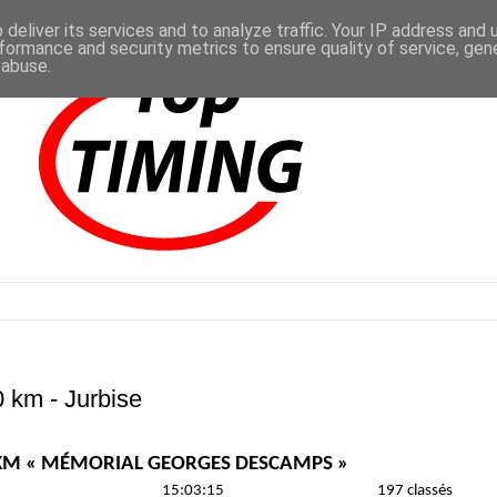
deliver its services and to analyze traffic. Your IP address and
formance and security metrics to ensure quality of service, ge
 abuse.
 km - Jurbise
KM « MÉMORIAL GEORGES DESCAMPS »
15:03:15
197 classés