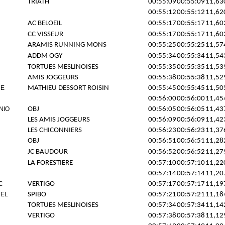
TRIATH
00:55:09
00:55:09
11,63
00:55:12
00:55:12
11,62
AC BELOEIL
00:55:17
00:55:17
11,60
CC VISSEUR
00:55:17
00:55:17
11,60
ARAMIS RUNNING MONS
00:55:25
00:55:25
11,57
ADDM OGY
00:55:34
00:55:34
11,54
TORTUES MESLINOISES
00:55:35
00:55:35
11,53
AMIS JOGGEURS
00:55:38
00:55:38
11,52
DE
MATHIEU DESSORT ROISIN
00:55:45
00:55:45
11,50
00:56:00
00:56:00
11,45
NIO
OBJ
00:56:05
00:56:05
11,43
LES AMIS JOGGEURS
00:56:09
00:56:09
11,42
LES CHICONNIERS
00:56:23
00:56:23
11,37
OBJ
00:56:51
00:56:51
11,28
JC BAUDOUR
00:56:52
00:56:52
11,27
LA FORESTIERE
00:57:10
00:57:10
11,22
00:57:14
00:57:14
11,20
C
VERTIGO
00:57:17
00:57:17
11,19
HEL
SPIBO
00:57:21
00:57:21
11,18
TORTUES MESLINOISES
00:57:34
00:57:34
11,14
VERTIGO
00:57:38
00:57:38
11,12