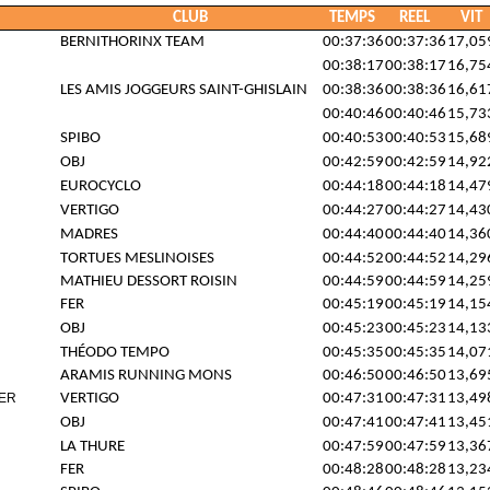
CLUB
TEMPS
REEL
VIT
BERNITHORINX TEAM
00:37:36
00:37:36
17,05
00:38:17
00:38:17
16,75
LES AMIS JOGGEURS SAINT-GHISLAIN
00:38:36
00:38:36
16,61
00:40:46
00:40:46
15,73
SPIBO
00:40:53
00:40:53
15,68
OBJ
00:42:59
00:42:59
14,92
EUROCYCLO
00:44:18
00:44:18
14,47
VERTIGO
00:44:27
00:44:27
14,43
MADRES
00:44:40
00:44:40
14,36
TORTUES MESLINOISES
00:44:52
00:44:52
14,29
MATHIEU DESSORT ROISIN
00:44:59
00:44:59
14,25
FER
00:45:19
00:45:19
14,15
OBJ
00:45:23
00:45:23
14,13
THÉODO TEMPO
00:45:35
00:45:35
14,07
ARAMIS RUNNING MONS
00:46:50
00:46:50
13,69
ER
VERTIGO
00:47:31
00:47:31
13,49
OBJ
00:47:41
00:47:41
13,45
LA THURE
00:47:59
00:47:59
13,36
FER
00:48:28
00:48:28
13,23