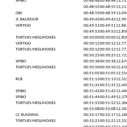
SPIBO
00:48:46
00:48:46
13,15
00:48:55
00:48:55
13,11
OBJ
00:48:59
00:48:59
13,09
JC BAUDOUR
00:49:43
00:49:43
12,90
VERTIGO
00:49:51
00:49:51
12,86
00:49:53
00:49:53
12,85
TORTUES MESLINOISES
00:50:00
00:50:00
12,82
VERTIGO
00:50:12
00:50:12
12,77
TORTUES MESLINOISES
00:50:12
00:50:12
12,77
00:50:25
00:50:25
12,72
SPIBO
00:50:36
00:50:36
12,67
TORTUES MESLINOISES
00:50:50
00:50:50
12,61
00:51:05
00:51:05
12,55
RCB
00:51:13
00:51:13
12,52
00:51:31
00:51:31
12,45
SPIBO
00:51:42
00:51:42
12,40
SPIBO
00:51:49
00:51:49
12,37
TORTUES MESLINOISES
00:51:52
00:51:52
12,36
00:52:08
00:52:08
12,30
CC RUNNING
00:52:17
00:52:17
12,26
TORTUES MESLINOISES
00:52:21
00:52:21
12,25