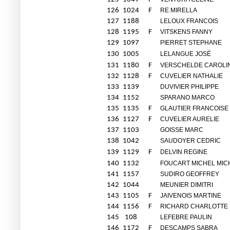
126
1024
F
RE MIRELLA
127
1188
LELOUX FRANCOIS
128
1195
F
VITSKENS FANNY
129
1097
PIERRET STEPHANE
130
1005
LELANGUE JOSÉ
131
1180
F
VERSCHELDE CAROLI
132
1128
F
CUVELIER NATHALIE
133
1139
DUVIVIER PHILIPPE
134
1152
SPARANO MARCO
135
1135
F
GLAUTIER FRANCOISE
136
1127
F
CUVELIER AURELIE
137
1103
GOISSE MARC
138
1042
SAUDOYER CEDRIC
139
1129
F
DELVIN REGINE
140
1132
FOUCART MICHEL MIC
141
1157
SUDIRO GEOFFREY
142
1044
MEUNIER DIMITRI
143
1105
F
JAIVENOIS MARTINE
144
1156
F
RICHARD CHARLOTTE
145
108
LEFEBRE PAULIN
146
1172
F
DESCAMPS SABRA