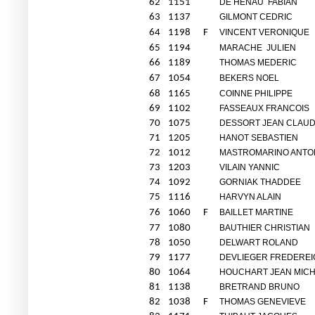
62
1151
DE HENAU
FABIAN
63
1137
GILMONT CEDRIC
64
1198
F
VINCENT VERONIQUE
65
1194
MARACHE
JULIEN
66
1189
THOMAS MEDERIC
67
1054
BEKERS NOEL
68
1165
COINNE PHILIPPE
69
1102
FASSEAUX FRANCOIS
70
1075
DESSORT JEAN CLAU
71
1205
HANOT SEBASTIEN
72
1012
MASTROMARINO ANTO
73
1203
VILAIN YANNIC
74
1092
GORNIAK THADDEE
75
1116
HARVYN ALAIN
76
1060
F
BAILLET MARTINE
77
1080
BAUTHIER CHRISTIAN
78
1050
DELWART ROLAND
79
1177
DEVLIEGER FREDEREI
80
1064
HOUCHART JEAN MIC
81
1138
BRETRAND BRUNO
82
1038
F
THOMAS GENEVIEVE