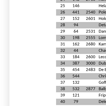
25
146
Hel
26
441
2540
Pol
27
152
2601
Hol
28
94
Det
29
64
2531
Dan
30
198
2555
Lom
31
162
2680
Kam
32
44
Chau
33
184
2600
Lec
34
387
3000
Dubo
35
454
2483
De 
36
544
Chr
37
132
Gof
38
532
2877
Bal
39
121
Fri
40
79
Del