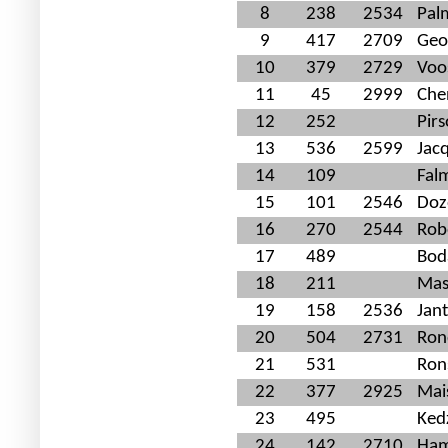
8
238
2534
Pal
9
417
2709
Geo
10
379
2729
Voo
11
45
2999
Che
12
252
Pir
13
536
2599
Jac
14
109
Fal
15
101
2546
Doz
16
270
2544
Rob
17
489
Bod
18
211
Mas
19
158
2536
Jan
20
504
2731
Ron
21
531
Ron
22
377
2925
Mai
23
495
Kedz
24
142
2710
Ham