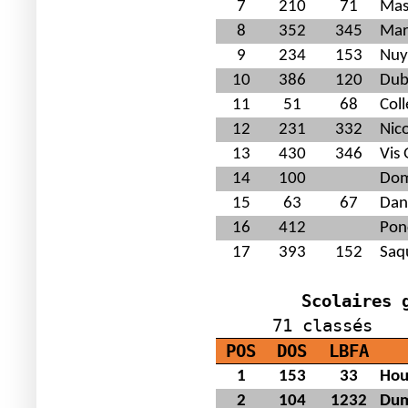
7
210
71
Mas
8
352
345
Mar
9
234
153
Nuy
10
386
120
Dub
11
51
68
Coll
12
231
332
Nic
13
430
346
Vis
14
100
Dom
15
63
67
Dan
16
412
Pon
17
393
152
Saq
Scolaires 
B
71 classés
POS
DOS
LBFA
1
153
33
Hou
2
104
1232
Dum