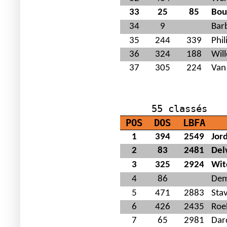
33
25
85
Bou
34
9
Bar
35
244
339
Phil
36
324
188
Wil
37
305
224
Van
J
55 classés
POS
DOS
LBFA
1
394
2549
Jor
2
83
2481
Del
3
325
2924
Wit
4
86
Dem
5
471
2883
Stav
6
426
2435
Roe
7
65
2981
Dar