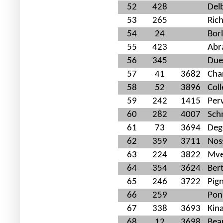
52
428
Del
53
265
Ric
54
24
Bor
55
423
Abr
56
345
Due
57
41
3682
Char
58
52
3896
Coll
59
242
1415
Per
60
282
4007
Sch
61
73
3694
Deg
62
359
3711
Noss
63
224
3822
Mve
64
354
3624
Ber
65
246
3722
Pign
66
259
Pon
67
338
3693
Kina
68
12
3698
Bea