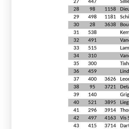
27
447
Sill
28
98
1158
Die
29
498
1181
Schi
30
28
3638
Bou
31
538
Kem
32
491
Van
33
515
Lam
34
310
Van
35
300
Tix
36
459
Lin
37
400
3626
Leo
38
95
3721
Det
39
140
Grig
40
521
3895
Lieg
41
296
3914
Tho
42
497
4163
Vis
43
415
3714
Dart