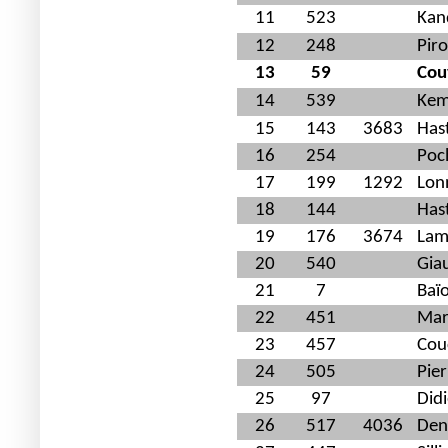
11
523
Kan
12
248
Pir
13
59
Cou
14
539
Kem
15
143
3683
Hast
16
254
Poc
17
199
1292
Lon
18
144
Hast
19
176
3674
Lam
20
540
Gia
21
7
Baïo
22
451
Mar
23
457
Cou
24
505
Pier
25
97
Didi
26
517
4036
Deni