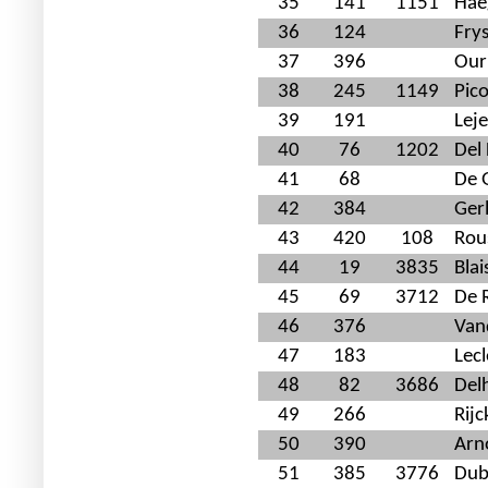
35
141
1151
Hae
36
124
Fry
37
396
Our
38
245
1149
Pic
39
191
Lej
40
76
1202
Del
41
68
De 
42
384
Ger
43
420
108
Rou
44
19
3835
Blai
45
69
3712
De 
46
376
Van
47
183
Lec
48
82
3686
Del
49
266
Rijc
50
390
Arn
51
385
3776
Dub