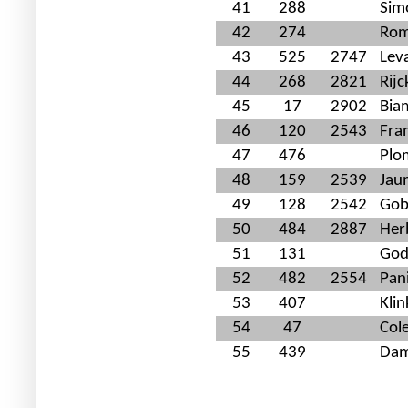
41
288
Sim
42
274
Rom
43
525
2747
Lev
44
268
2821
Rij
45
17
2902
Bia
46
120
2543
Fran
47
476
Plo
48
159
2539
Jau
49
128
2542
Gob
50
484
2887
Her
51
131
God
52
482
2554
Pan
53
407
Kli
54
47
Cole
55
439
Dam