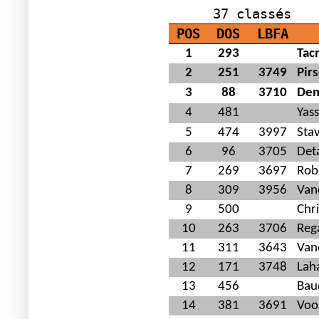
L
37 classés
POS
DOS
LBFA
1
293
Tac
2
251
3749
Pir
3
88
3710
Dem
4
481
Yas
5
474
3997
Stav
6
96
3705
Deta
7
269
3697
Rob
8
309
3956
Van
9
500
Chr
10
263
3706
Reg
11
311
3643
Van
12
171
3748
Lah
13
456
Bau
14
381
3691
Voos