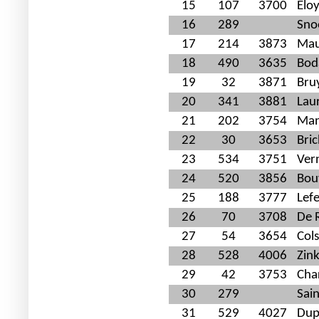
15
107
3700
Elo
16
289
Snoe
17
214
3873
Mau
18
490
3635
Bod
19
32
3871
Bru
20
341
3881
Lau
21
202
3754
Man
22
30
3653
Bri
23
534
3751
Ver
24
520
3856
Bou
25
188
3777
Lef
26
70
3708
De 
27
54
3654
Col
28
528
4006
Zin
29
42
3753
Cha
30
279
Sai
31
529
4027
Dup