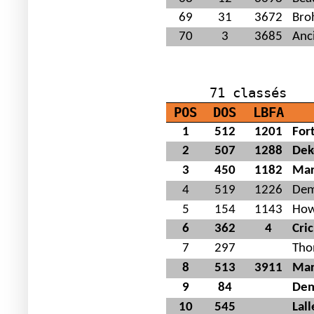
69
31
3672
Bro
70
3
3685
Anci
M
71 classés
POS
DOS
LBFA
1
512
1201
For
2
507
1288
Dek
3
450
1182
Mar
4
519
1226
Dem
5
154
1143
How
6
362
4
Cri
7
297
Tho
8
513
3911
Mar
9
84
Dem
10
545
Lal