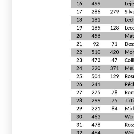
16
499
Lej
17
286
279
Sil
18
181
Lec
19
185
128
Lec
20
458
Mat
21
92
71
Des
22
510
420
Mor
23
473
47
Col
24
220
371
Meu
25
501
129
Ros
26
241
Pêc
27
275
78
Rom
28
299
75
Tir
29
221
84
Mic
30
463
Wer
31
478
Ros
32
464
Wer