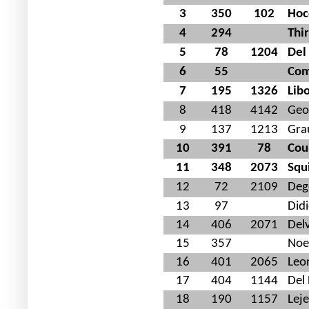
3
350
102
Hoc
4
294
Thi
5
78
1204
Del
6
55
Com
7
195
1326
Lib
8
418
4142
Geo
9
137
1213
Gra
10
391
78
Cou
11
348
2073
Squ
12
72
2109
Deg
13
97
Didi
14
406
2071
Delv
15
357
Noe
16
401
2065
Leo
17
404
1144
Del
18
190
1157
Lej