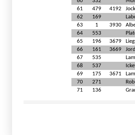
60
332
Mon
61
479
4192
Joc
62
169
Lab
63
1
3930
Alb
64
553
Plat
65
196
3679
Lieg
66
161
3669
Jor
67
535
Lam
68
537
Icke
69
175
3671
Lam
70
271
Rob
71
136
Gra