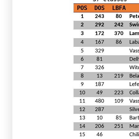
POS
DOS
LBFA
1
243
80
Pet
2
292
242
Swi
3
172
370
Lam
4
167
86
Lab
5
329
Vas
6
81
Del
7
326
Wit
8
13
219
Bel
9
187
Lef
10
49
223
Col
11
480
109
Vas
12
287
Silv
13
10
85
Bar
14
206
251
Mar
15
46
Chi