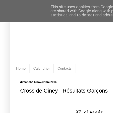
This site uses cookies from Google 
are shared with Google along with 
statistics, and to detect and addr
Home
Calendrier
Contacts
dimanche 6 novembre 2016
Cross de Ciney - Résultats Garçons
H
37 classés