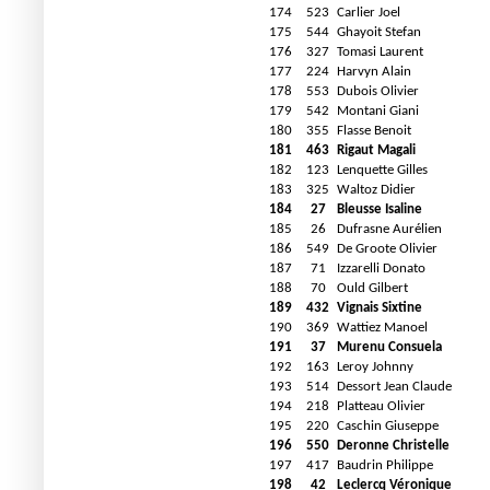
174
523
Carlier Joel
175
544
Ghayoit Stefan
176
327
Tomasi Laurent
177
224
Harvyn Alain
178
553
Dubois Olivier
179
542
Montani Giani
180
355
Flasse Benoit
181
463
Rigaut Magali
182
123
Lenquette Gilles
183
325
Waltoz Didier
184
27
Bleusse Isaline
185
26
Dufrasne Aurélien
186
549
De Groote Olivier
187
71
Izzarelli Donato
188
70
Ould Gilbert
189
432
Vignais Sixtine
190
369
Wattiez Manoel
191
37
Murenu Consuela
192
163
Leroy Johnny
193
514
Dessort Jean Claude
194
218
Platteau Olivier
195
220
Caschin Giuseppe
196
550
Deronne Christelle
197
417
Baudrin Philippe
198
42
Leclercq Véronique