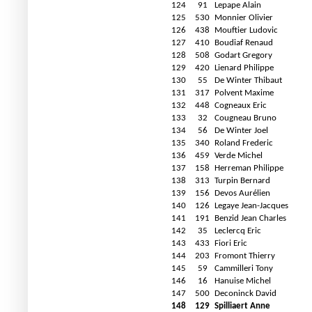
124
91
Lepape Alain
125
530
Monnier Olivier
126
438
Mouftier Ludovic
127
410
Boudiaf Renaud
128
508
Godart Gregory
129
420
Lienard Philippe
130
55
De Winter Thibaut
131
317
Polvent Maxime
132
448
Cogneaux Eric
133
32
Cougneau Bruno
134
56
De Winter Joel
135
340
Roland Frederic
136
459
Verde Michel
137
158
Herreman Philippe
138
313
Turpin Bernard
139
156
Devos Aurélien
140
126
Legaye Jean-Jacques
141
191
Benzid Jean Charles
142
35
Leclercq Eric
143
433
Fiori Eric
144
203
Fromont Thierry
145
59
Cammilleri Tony
146
16
Hanuise Michel
147
500
Deconinck David
148
129
Spilliaert Anne