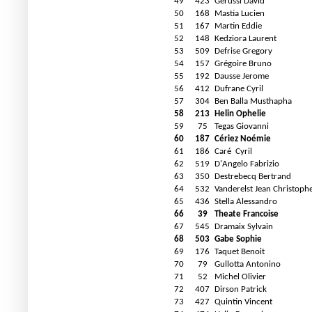
49
423
Gerussi David
50
168
Mastia Lucien
51
167
Martin Eddie
52
148
Kedziora Laurent
53
509
Defrise Gregory
54
157
Grégoire Bruno
55
192
Dausse Jerome
56
412
Dufrane Cyril
57
304
Ben Balla Musthapha
58
213
Helin Ophelie
59
75
Tegas Giovanni
60
187
Cériez Noémie
61
186
Caré
Cyril
62
519
D'Angelo Fabrizio
63
350
Destrebecq Bertrand
64
532
Vanderelst Jean Christoph
65
436
Stella Alessandro
66
39
Theate Francoise
67
545
Dramaix Sylvain
68
503
Gabe Sophie
69
176
Taquet Benoit
70
79
Gullotta Antonino
71
52
Michel Olivier
72
407
Dirson Patrick
73
427
Quintin Vincent