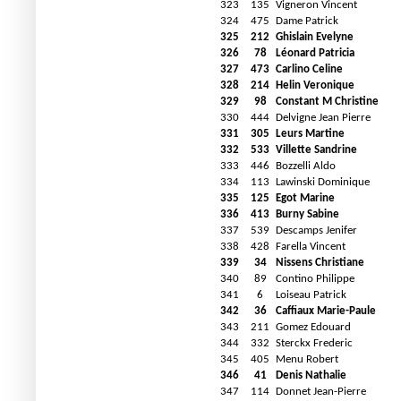
323
135
Vigneron Vincent
324
475
Dame Patrick
325
212
Ghislain Evelyne
326
78
Léonard Patricia
327
473
Carlino Celine
328
214
Helin Veronique
329
98
Constant M Christine
330
444
Delvigne Jean Pierre
331
305
Leurs Martine
332
533
Villette Sandrine
333
446
Bozzelli Aldo
334
113
Lawinski Dominique
335
125
Egot Marine
336
413
Burny Sabine
337
539
Descamps Jenifer
338
428
Farella Vincent
339
34
Nissens Christiane
340
89
Contino Philippe
341
6
Loiseau Patrick
342
36
Caffiaux Marie-Paule
343
211
Gomez Edouard
344
332
Sterckx Frederic
345
405
Menu Robert
346
41
Denis Nathalie
347
114
Donnet Jean-Pierre