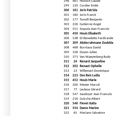
298
461
Honoré Claude
299
120
Cordier Emile
300
161
Joris Patrizia
301
160
Joris Franck
302
177
Tonolli Benjamin
303
226
Gutierrez Angel
304
551
Szypula Jean Francois
305
450
Houis Elisabeth
306
538
Di Benedetto Fardirande
307
309
Abderrahmane Zoubida
308
468
Burniaux David
309
336
Doyen Julien
310
371
Van Waeyenberg Rudy
311
24
Renard Jacqueline
312
202
Renaut Ophelie
313
23
Willemart Dominique
314
223
Dos Reis Ludia
315
452
Houis Marie
316
200
Mester Marcel
317
77
Leuleux Gérard
318
547
Saudoyer Jean Francois
319
216
Guirche Albert
320
546
Fievet Katia
321
554
Dame Marine
322
65
Mariano Salvatore