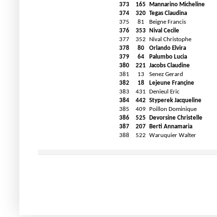
373
165
Mannarino Micheline
374
320
Tegas Claudina
375
81
Beigne Francis
376
353
Nival Cecile
377
352
Nival Christophe
378
80
Orlando Elvira
379
64
Palumbo Lucia
380
221
Jacobs Claudine
381
13
Senez Gerard
382
18
Lejeune Françine
383
431
Denieul Eric
384
442
Styperek Jacqueline
385
409
Poillon Dominique
386
525
Devorsine Christelle
387
207
Berti Annamaria
388
522
Waruquier Walter