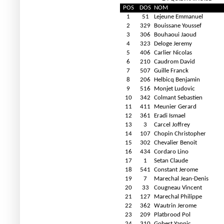
POS
DOS
NOM
1
51
Lejeune Emmanuel
2
329
Bouissane Youssef
3
306
Bouhaoui Jaoud
4
323
Deloge Jeremy
5
406
Carlier Nicolas
6
210
Caudrom David
7
507
Guille Franck
8
206
Helbicq Benjamin
9
516
Monjet Ludovic
10
342
Colmant Sebastien
11
411
Meunier Gerard
12
361
Eradi Ismael
13
3
Carcel Joffrey
14
107
Chopin Christopher
15
302
Chevalier Benoit
16
434
Cordaro Lino
17
1
Setan Claude
18
541
Constant Jerome
19
7
Marechal Jean-Denis
20
33
Cougneau Vincent
21
127
Marechal Philippe
22
362
Wautrin Jerome
23
209
Platbrood Pol
24
310
Gobert Yannic