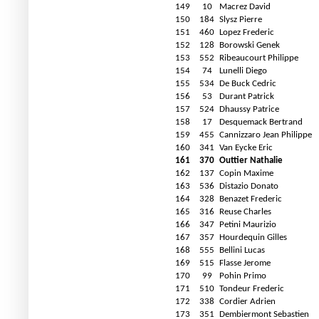
149
10
Macrez David
150
184
Slysz Pierre
151
460
Lopez Frederic
152
128
Borowski Genek
153
552
Ribeaucourt Philippe
154
74
Lunelli Diego
155
534
De Buck Cedric
156
53
Durant Patrick
157
524
Dhaussy Patrice
158
17
Desquemack Bertrand
159
455
Cannizzaro Jean Philippe
160
341
Van Eycke Eric
161
370
Outtier Nathalie
162
137
Copin Maxime
163
536
Distazio Donato
164
328
Benazet Frederic
165
316
Reuse Charles
166
347
Petini Maurizio
167
357
Hourdequin Gilles
168
555
Bellini Lucas
169
515
Flasse Jerome
170
99
Pohin Primo
171
510
Tondeur Frederic
172
338
Cordier Adrien
173
351
Dembiermont Sebastien