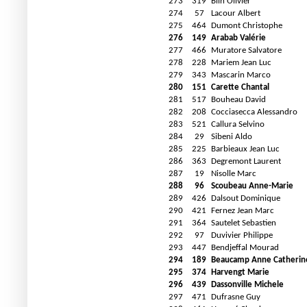
273
319
Blin Olivier
274
57
Lacour Albert
275
464
Dumont Christophe
276
149
Arabab Valérie
277
466
Muratore Salvatore
278
228
Mariem Jean Luc
279
343
Mascarin Marco
280
151
Carette Chantal
281
517
Bouheau David
282
208
Cocciasecca Alessandro
283
521
Callura Selvino
284
29
Sibeni Aldo
285
225
Barbieaux Jean Luc
286
363
Degremont Laurent
287
19
Nisolle Marc
288
96
Scoubeau Anne-Marie
289
426
Dalsout Dominique
290
421
Fernez Jean Marc
291
364
Sautelet Sebastien
292
97
Duvivier Philippe
293
447
Bendjeffal Mourad
294
189
Beaucamp Anne Catherin
295
374
Harvengt Marie
296
439
Dassonville Michele
297
471
Dufrasne Guy