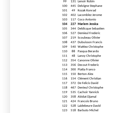
99
131
Lenoir Robin
100
445
Delvigne Stephane
101
49
Kozak Konrad
102
402
Lacomblez Jerome
103
117
Coco Antonio
104
227
Mariem Jessica
105
344
Deldicque Sebastien
106
527
Demieul Frederic
107
219
Scoubeau Olivier
108
437
Dubuisson Francis
109
540
Wattiez Christophe
110
88
Pasqua Berardo
111
48
Lanoy Christophe
112
354
Canonne Olivier
113
356
Decout Frederic
114
300
Piatta Franco
115
150
Berton Alex
116
154
Clément Christian
117
372
De Felicis David
118
467
Denieul Christophe
119
535
Cachoir Yannick
120
358
Abidat Djamal
121
424
Francois Bruno
122
528
Laidebeure David
123
518
Barbuto Michel