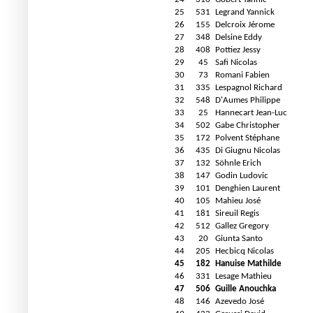
25
531
Legrand Yannick
26
155
Delcroix Jérome
27
348
Delsine Eddy
28
408
Pottiez Jessy
29
45
Safi Nicolas
30
73
Romani Fabien
31
335
Lespagnol Richard
32
548
D'Aumes Philippe
33
25
Hannecart Jean-Luc
34
502
Gabe Christopher
35
172
Polvent Stéphane
36
435
Di Giugnu Nicolas
37
132
Söhnle Erich
38
147
Godin Ludovic
39
101
Denghien Laurent
40
105
Mahieu José
41
181
Sireuil Regis
42
512
Gallez Gregory
43
20
Giunta Santo
44
205
Hecbicq Nicolas
45
182
Hanuise Mathilde
46
331
Lesage Mathieu
47
506
Guille Anouchka
48
146
Azevedo José