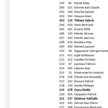
199
85
Plomb Eddy
200
321
Donnet Jean Claude
201
100
Houriez Samuel
202
504
Masson Alain
203
110
Thibaut Valerie
204
430
Sevin Bertrand
205
201
Eraerts Willy
206
140
Menier Jérome
207
303
Martin Jean-Luc
208
470
Boniface Max
209
400
Denieul Laurent
210
46
Degauquier Georges Xavie
211
451
Icgat Guillaume
212
152
Carette Christian
213
47
Lansiaux Fabrice
214
465
Lejeune Jean
215
12
Mastromarino Antonio
216
326
Choukrane Moustafa
217
422
Dussart Patrick
218
190
Deville Philippe
219
478
Osyra Elodie
220
204
Ceuppens Patrick
221
537
Delatour Nathalie
222
345
Gernez Jean Pierre
223
308
Dussaussois Bertrand