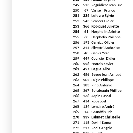
249
513
Reguidiere Jean Luc
250
67
Variselli Franco
251
334
Lefevre Sylvie
252
543
Scarcez Didier
253
366
Robiquet Juliette
254
61
Herphelin Arlette
255
60
Herphelin Philippe
256
193
Cerniga Olivier
257
314
Silvestri Ambroise
258
40
Genva Yvan
259
449
Courcier Didier
260
556
Hottois Xavier
261
457
Begue Alice
262
456
Begue Jean Arnaud
263
505
Laigle Philippe
264
183
Pinti Antonio
265
367
Boisdequin Philiipe
266
136
Arpin Pascal
267
414
Roos Joel
268
139
Lemaire André
269
14
Grandfils Eric
270
339
Labmet Christelle
271
115
Dekhli Kamal
272
217
Rodia Angelo