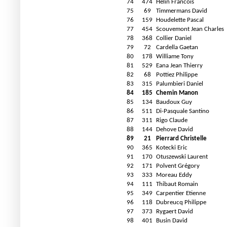
74
474
Helin Francois
75
69
Timmermans David
76
159
Houdelette Pascal
77
454
Scouvemont Jean Charles
78
368
Collier Daniel
79
72
Cardella Gaetan
80
178
Williame Tony
81
529
Eana Jean Thierry
82
68
Pottiez Philippe
83
315
Palumbieri Daniel
84
185
Chemin Manon
85
134
Baudoux Guy
86
511
Di-Pasquale Santino
87
311
Rigo Claude
88
144
Dehove David
89
21
Pierrard Christelle
90
365
Kotecki Eric
91
170
Otuszewski Laurent
92
171
Polvent Grégory
93
333
Moreau Eddy
94
111
Thibaut Romain
95
349
Carpentier Etienne
96
118
Dubreucq Philippe
97
373
Rygaert David
98
401
Busin David