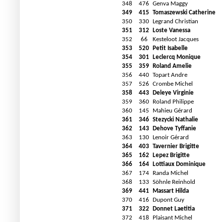
348
476
Genva Maggy
349
415
Tomaszewski Catherine
350
330
Legrand Christian
351
312
Loste Vanessa
352
66
Kesteloot Jacques
353
520
Petit Isabelle
354
301
Leclercq Monique
355
359
Roland Amelie
356
440
Topart Andre
357
526
Crombe Michel
358
443
Deleye Virginie
359
360
Roland Philippe
360
145
Mahieu Gérard
361
346
Stezycki Nathalie
362
143
Dehove Tyffanie
363
130
Lenoir Gérard
364
403
Tavernier Brigitte
365
162
Lepez Brigitte
366
164
Lottiaux Dominique
367
174
Randa Michel
368
133
Söhnle Reinhold
369
441
Massart Hilda
370
416
Dupont Guy
371
322
Donnet Laetitia
372
418
Plaisant Michel