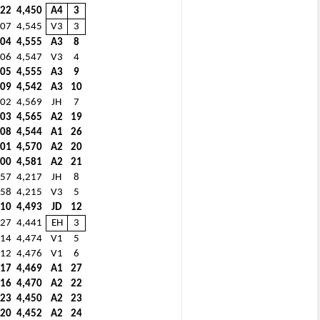
22
4,450
A4
3
07
4,545
V3
3
04
4,555
A3
8
06
4,547
V3
4
05
4,555
A3
9
09
4,542
A3
10
02
4,569
JH
7
03
4,565
A2
19
08
4,544
A1
26
01
4,570
A2
20
00
4,581
A2
21
57
4,217
JH
8
58
4,215
V3
5
10
4,493
JD
12
27
4,441
EH
3
14
4,474
V1
5
12
4,476
V1
6
17
4,469
A1
27
16
4,470
A2
22
23
4,450
A2
23
20
4,452
A2
24