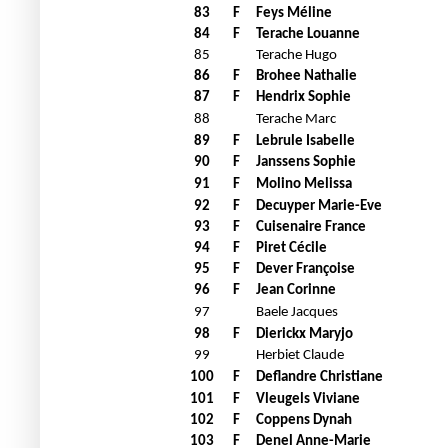
83
F
Feys Méline
84
F
Terache Louanne
85
Terache Hugo
86
F
Brohee Nathalie
87
F
Hendrix Sophie
88
Terache Marc
89
F
Lebrule Isabelle
90
F
Janssens Sophie
91
F
Molino Melissa
92
F
Decuyper Marie-Eve
93
F
Cuisenaire France
94
F
Piret Cécile
95
F
Dever Françoise
96
F
Jean Corinne
97
Baele Jacques
98
F
Dierickx Maryjo
99
Herbiet Claude
100
F
Deflandre Christiane
101
F
Vleugels Viviane
102
F
Coppens Dynah
103
F
Denel Anne-Marie