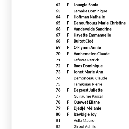
62
F
Louagie Sonia
63
Lemaire Dominique
64
F
Hoffman Nathalie
65
F
Deneufbourg Marie Christine
66
F
Vandevelde Sandrine
67
F
Hayette Emmanuelle
68
F
Bultot Cloé
69
F
O Flymm Annie
70
F
Vanhemelen Claude
71
Lefevre Patrick
72
F
Raes Dominique
73
F
Jonet Marie Ann
74
Demonceau Claude
75
Tamigniau Pierre
76
F
Degeest Juliette
77
Guillaume Pascal
78
F
Quewet Eliane
79
F
Djédjé Mélanie
80
F
Izevbigie Joy
81
Vella Mauro
82
Giroul Achille