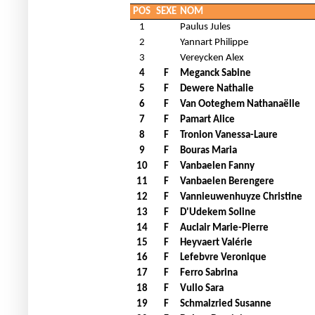
POS
SEXE
NOM
1
Paulus Jules
2
Yannart Philippe
3
Vereycken Alex
4
F
Meganck Sabine
5
F
Dewere Nathalie
6
F
Van Ooteghem Nathanaëlle
7
F
Pamart Alice
8
F
Tronion Vanessa-Laure
9
F
Bouras Maria
10
F
Vanbaelen Fanny
11
F
Vanbaelen Berengere
12
F
Vannieuwenhuyze Christine
13
F
D'Udekem Soline
14
F
Auclair Marie-Pierre
15
F
Heyvaert Valérie
16
F
Lefebvre Veronique
17
F
Ferro Sabrina
18
F
Vullo Sara
19
F
Schmalzried Susanne