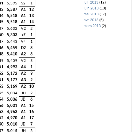
juil. 2013
(12)
41
5,595
S2
1
juin 2013
(13)
43
5,587
A1
12
mai 2013
(17)
44
5,518
A1
13
avr. 2013
(6)
45
5,518
A1
14
mars 2013
(2)
37
5,632
V2
2
50
5,303
xF
1
47
5,443
V4
1
46
5,459
D2
8
48
5,410
A2
8
49
5,409
V2
3
61
4,993
A4
1
52
5,172
A2
9
51
5,177
A3
2
53
5,169
A2
10
55
5,034
JH
2
54
5,036
JD
6
56
5,031
A1
15
63
4,963
A1
16
62
4,970
A1
17
60
5,010
JD
7
57
5,015
JH
3