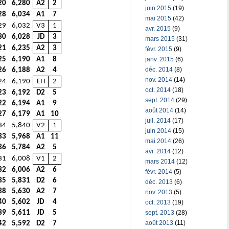
20
6,280
A2
2
juin 2015
(19)
28
6,034
A1
7
mai 2015
(42)
29
6,032
V3
1
avr. 2015
(9)
30
6,028
JD
3
mars 2015
(31)
21
6,235
A2
3
févr. 2015
(9)
janv. 2015
(6)
25
6,190
A1
8
déc. 2014
(8)
26
6,188
A2
4
nov. 2014
(14)
24
6,190
EH
2
oct. 2014
(18)
23
6,192
D2
5
sept. 2014
(29)
22
6,194
A1
9
août 2014
(14)
27
6,179
A1
10
juil. 2014
(17)
34
5,840
V2
1
juin 2014
(15)
33
5,968
A1
11
mai 2014
(26)
36
5,784
A2
5
avr. 2014
(12)
31
6,008
V1
2
mars 2014
(12)
32
6,006
A2
6
févr. 2014
(5)
35
5,831
D2
6
déc. 2013
(6)
38
5,630
A2
7
nov. 2013
(5)
40
5,602
JD
4
oct. 2013
(19)
sept. 2013
(28)
39
5,611
JD
5
août 2013
(11)
42
5,592
D2
7