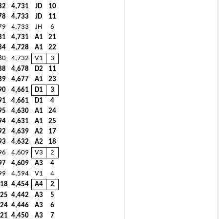
82
4,731
JD
10
78
4,733
JD
11
79
4,733
JH
6
81
4,731
A1
21
84
4,728
A1
22
80
4,732
V1
3
88
4,678
D2
11
89
4,677
A1
23
90
4,661
D1
3
91
4,661
D1
4
95
4,630
A1
24
94
4,631
A1
25
92
4,639
A2
17
93
4,632
A2
18
96
4,609
V3
2
97
4,609
A3
4
99
4,594
V1
4
18
4,454
A4
2
25
4,442
A3
5
24
4,446
A3
6
21
4,450
A3
7