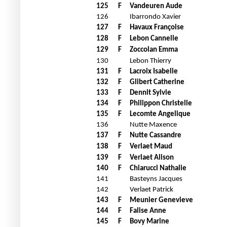
125
F
Vandeuren Aude
126
Ibarrondo Xavier
127
F
Havaux Françoise
128
F
Lebon Cannelle
129
F
Zoccolan Emma
130
Lebon Thierry
131
F
Lacroix Isabelle
132
F
Glibert Catherine
133
F
Dennit Sylvie
134
F
Philippon Christelle
135
F
Lecomte Angelique
136
Nutte Maxence
137
F
Nutte Cassandre
138
F
Verlaet Maud
139
F
Verlaet Alison
140
F
Chiarucci Nathalie
141
Basteyns Jacques
142
Verlaet Patrick
143
F
Meunier Genevieve
144
F
Falise Anne
145
F
Bovy Marine