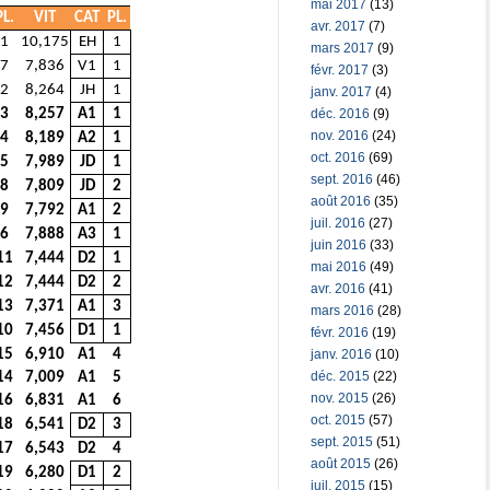
mai 2017
(13)
PL.
VIT
CAT
PL.
avr. 2017
(7)
1
10,175
EH
1
mars 2017
(9)
7
7,836
V1
1
févr. 2017
(3)
2
8,264
JH
1
janv. 2017
(4)
déc. 2016
(9)
3
8,257
A1
1
nov. 2016
(24)
4
8,189
A2
1
oct. 2016
(69)
5
7,989
JD
1
sept. 2016
(46)
8
7,809
JD
2
août 2016
(35)
9
7,792
A1
2
juil. 2016
(27)
6
7,888
A3
1
juin 2016
(33)
11
7,444
D2
1
mai 2016
(49)
12
7,444
D2
2
avr. 2016
(41)
13
7,371
A1
3
mars 2016
(28)
10
7,456
D1
1
févr. 2016
(19)
janv. 2016
(10)
15
6,910
A1
4
déc. 2015
(22)
14
7,009
A1
5
nov. 2015
(26)
16
6,831
A1
6
oct. 2015
(57)
18
6,541
D2
3
sept. 2015
(51)
17
6,543
D2
4
août 2015
(26)
19
6,280
D1
2
juil. 2015
(15)