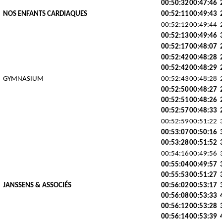
00:50:32
00:47:46
NOS ENFANTS CARDIAQUES
00:52:11
00:49:43
00:52:12
00:49:44
00:52:13
00:49:46
00:52:17
00:48:07
00:52:42
00:48:28
00:52:42
00:48:29
GYMNASIUM
00:52:43
00:48:28
00:52:50
00:48:27
00:52:51
00:48:26
00:52:57
00:48:33
00:52:59
00:51:22
00:53:07
00:50:16
00:53:28
00:51:52
00:54:16
00:49:56
00:55:04
00:49:57
00:55:53
00:51:27
JANSSENS & ASSOCIÉS
00:56:02
00:53:17
00:56:08
00:53:33
00:56:12
00:53:28
00:56:14
00:53:39