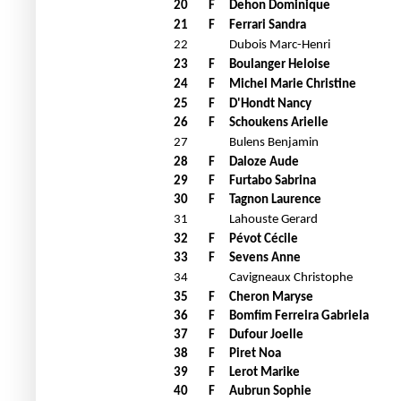
20
F
Dehon Dominique
21
F
Ferrari Sandra
22
Dubois Marc-Henri
23
F
Boulanger Heloise
24
F
Michel Marie Christine
25
F
D'Hondt Nancy
26
F
Schoukens Arielle
27
Bulens Benjamin
28
F
Daloze Aude
29
F
Furtabo Sabrina
30
F
Tagnon Laurence
31
Lahouste Gerard
32
F
Pévot Cécile
33
F
Sevens Anne
34
Cavigneaux Christophe
35
F
Cheron Maryse
36
F
Bomfim Ferreira Gabriela
37
F
Dufour Joelle
38
F
Piret Noa
39
F
Lerot Marike
40
F
Aubrun Sophie