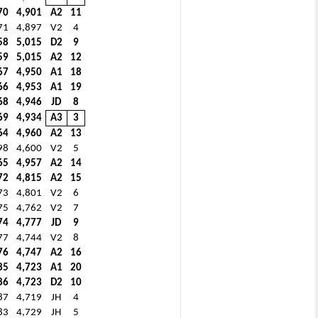
70
4,901
A2
11
71
4,897
V2
4
58
5,015
D2
9
59
5,015
A2
12
67
4,950
A1
18
66
4,953
A1
19
68
4,946
JD
8
69
4,934
A3
3
64
4,960
A2
13
98
4,600
V2
5
65
4,957
A2
14
72
4,815
A2
15
73
4,801
V2
6
75
4,762
V2
7
74
4,777
JD
9
77
4,744
V2
8
76
4,747
A2
16
85
4,723
A1
20
86
4,723
D2
10
87
4,719
JH
4
83
4,729
JH
5