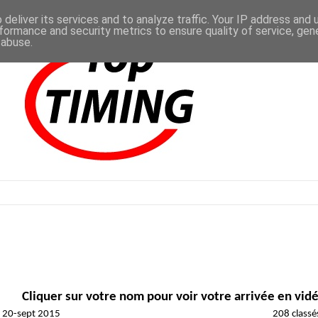
deliver its services and to analyze traffic. Your IP address and
formance and security metrics to ensure quality of service, ge
 abuse.
Cliquer sur votre nom pour voir votre arrivée en vid
 20-sept 2015
208 classé