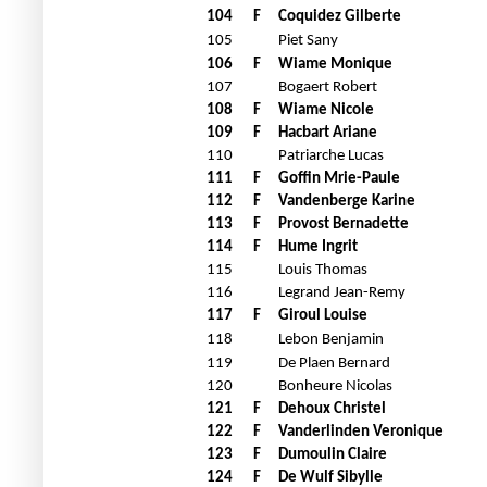
104
F
Coquidez Gilberte
105
Piet Sany
106
F
Wiame Monique
107
Bogaert Robert
108
F
Wiame Nicole
109
F
Hacbart Ariane
110
Patriarche Lucas
111
F
Goffin Mrie-Paule
112
F
Vandenberge Karine
113
F
Provost Bernadette
114
F
Hume Ingrit
115
Louis Thomas
116
Legrand Jean-Remy
117
F
Giroul Louise
118
Lebon Benjamin
119
De Plaen Bernard
120
Bonheure Nicolas
121
F
Dehoux Christel
122
F
Vanderlinden Veronique
123
F
Dumoulin Claire
124
F
De Wulf Sibylle