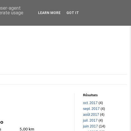
 user-agent
nerate usage
LEARN MORE
GOT IT
Résultats
oct. 2017
(4)
sept. 2017
(4)
août 2017
(4)
juil. 2017
(4)
éo
juin 2017
(14)
s
5,00 km