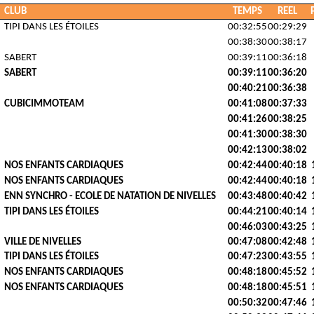
CLUB
TEMPS
REEL
TIPI DANS LES ÉTOILES
00:32:55
00:29:29
00:38:30
00:38:17
SABERT
00:39:11
00:36:18
SABERT
00:39:11
00:36:20
00:40:21
00:36:38
CUBICIMMOTEAM
00:41:08
00:37:33
00:41:26
00:38:25
00:41:30
00:38:30
00:42:13
00:38:02
NOS ENFANTS CARDIAQUES
00:42:44
00:40:18
NOS ENFANTS CARDIAQUES
00:42:44
00:40:18
ENN SYNCHRO - ECOLE DE NATATION DE NIVELLES
00:43:48
00:40:42
TIPI DANS LES ÉTOILES
00:44:21
00:40:14
00:46:03
00:43:25
VILLE DE NIVELLES
00:47:08
00:42:48
TIPI DANS LES ÉTOILES
00:47:23
00:43:55
NOS ENFANTS CARDIAQUES
00:48:18
00:45:52
NOS ENFANTS CARDIAQUES
00:48:18
00:45:51
00:50:32
00:47:46