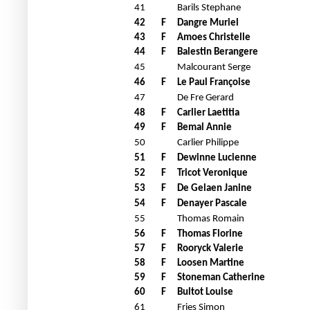
41
Barils Stephane
42
F
Dangre Muriel
43
F
Amoes Christelle
44
F
Balestin Berangere
45
Malcourant Serge
46
F
Le Paul Françoise
47
De Fre Gerard
48
F
Carlier Laetitia
49
F
Bemal Annie
50
Carlier Philippe
51
F
Dewinne Lucienne
52
F
Tricot Veronique
53
F
De Gelaen Janine
54
F
Denayer Pascale
55
Thomas Romain
56
F
Thomas Florine
57
F
Rooryck Valerie
58
F
Loosen Martine
59
F
Stoneman Catherine
60
F
Bultot Louise
61
Fries Simon