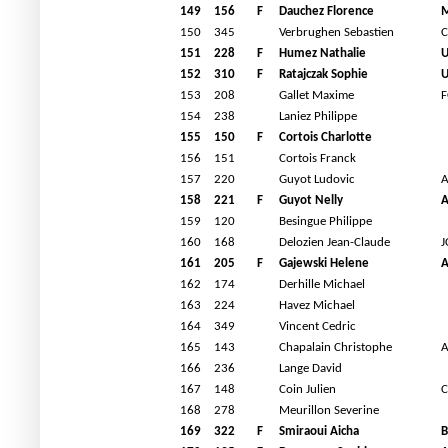
149
156
F
Dauchez Florence
M
150
345
Verbrughen Sebastien
C
151
228
F
Humez Nathalie
U
152
310
F
Ratajczak Sophie
U
153
208
Gallet Maxime
F
154
238
Laniez Philippe
155
150
F
Cortois Charlotte
156
151
Cortois Franck
157
220
Guyot Ludovic
A
158
221
F
Guyot Nelly
A
159
120
Besingue Philippe
160
168
Delozien Jean-Claude
J
161
205
F
Gajewski Helene
A
162
174
Derhille Michael
163
224
Havez Michael
164
349
Vincent Cedric
165
143
Chapalain Christophe
A
166
236
Lange David
167
148
Coin Julien
C
168
278
Meurillon Severine
169
322
F
Smiraoui Aicha
B