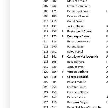
106
282
Mouret Arnaud
107
242
Lecherf Jean-Louis
108
171
Demarque Olivier
F
109
180
Deveyer Clement
110
213
Gonel Bruno
111
231
Jorion Hervé
S
112
357
F
Buysschaert Annie
A
113
172
F
Demarque Sylvie
F
114
116
Benard Jean-Marc
A
115
290
Parent Serge
A
116
251
Leroy Pascal
E
117
141
F
Castrique Marie-Annick
A
118
105
Bacq Bernard
F
119
229
Jacquot Yves
A
120
354
F
Weppe Corinne
A
121
216
F
Gregorcic Ingrid
A
122
301
Polan Frederic
A
123
250
Lepretre Pierre
124
153
Courtade Olivier
125
167
Deliers Patrice
A
126
110
Basuyaux Serge
L
127
311
Rebouillat Jean-Christophe