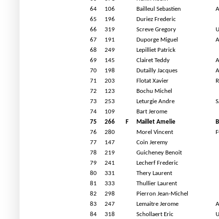
64
106
Bailleul Sebastien
A
65
196
Duriez Frederic
66
319
Screve Gregory
U
67
191
Duporge Miguel
A
68
249
Lepilliet Patrick
69
145
Clairet Teddy
A
70
198
Dutailly Jacques
A
71
203
Flotat Xavier
72
123
Bochu Michel
73
253
Leturgie Andre
S
74
109
Bart Jerome
75
266
F
Maillet Amelie
B
76
280
Morel Vincent
F
77
147
Coin Jeremy
78
219
Guicheney Benoit
79
241
Lecherf Frederic
80
331
Thery Laurent
81
333
Thullier Laurent
82
298
Pierron Jean-Michel
83
247
Lemaitre Jerome
A
84
318
Schollaert Eric