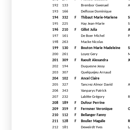
192
133
Brembor Gwenael
193
166
Delfosse Dominique
194
332
F
Thibaut Marie-Marlene
S
195
225
Hay Jean-Marie
S
196
210
F
Gillot Julia
A
197
161
De Boer Michel
P
198
263
Macke Nicolas
199
130
F
Bouton Marie Madeleine
S
200
261
Loyez Gery
M
201
309
F
Raoult Alexandra
J
202
194
Duquesne Jessy
203
307
Quelquejeu Arnaud
204
102
F
Ancel Claire
205
327
Tancrez Almor David
A
206
343
Vanparys Patrick
207
232
Labitte Grégory
208
189
F
Dufour Perrine
209
359
F
Fernsner Veronique
O
210
112
F
Bellanger Fanny
211
128
F
Boulier Magalie
R
212
181
Deweirdt Yves
L