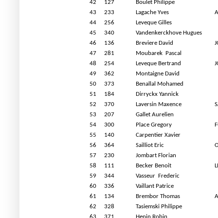
42
127
Boulet Philippe
43
233
Lagache Yves
A
44
256
Leveque Gilles
45
340
Vandenkerckhove Hugues
46
136
Breviere David
J
47
281
Moubarek
Pascal
48
254
Leveque Bertrand
J
49
362
Montaigne David
50
373
Benallal Mohamed
51
184
Dirryckx Yannick
52
370
Laversin Maxence
S
53
207
Gallet Aurelien
54
300
Place Gregory
F
55
140
Carpentier Xavier
56
364
Sailliot Eric
O
57
230
Jombart Florian
58
111
Becker Benoit
L
59
344
Vasseur
Frederic
60
336
Vaillant Patrice
61
134
Brembor Thomas
62
328
Tasiemski Philippe
63
371
Henin Robin