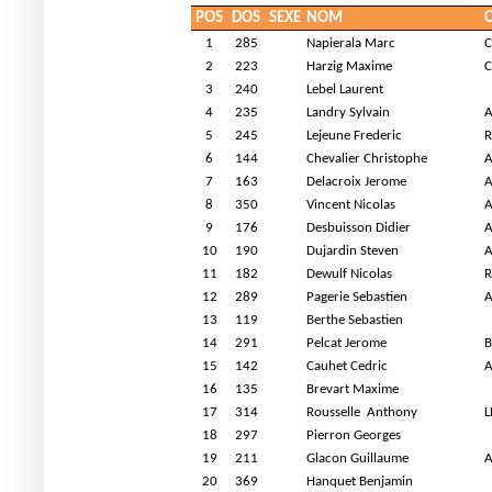
POS
DOS
SEXE
NOM
1
285
Napierala Marc
C
2
223
Harzig Maxime
C
3
240
Lebel Laurent
4
235
Landry Sylvain
A
5
245
Lejeune Frederic
R
6
144
Chevalier Christophe
A
7
163
Delacroix Jerome
A
8
350
Vincent Nicolas
A
9
176
Desbuisson Didier
A
10
190
Dujardin Steven
A
11
182
Dewulf Nicolas
R
12
289
Pagerie Sebastien
A
13
119
Berthe Sebastien
14
291
Pelcat Jerome
B
15
142
Cauhet Cedric
A
16
135
Brevart Maxime
17
314
Rousselle
Anthony
L
18
297
Pierron Georges
19
211
Glacon Guillaume
A
20
369
Hanquet Benjamin