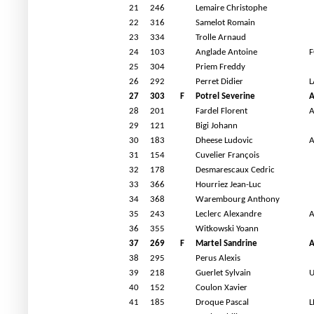
21
246
Lemaire Christophe
22
316
Samelot Romain
23
334
Trolle Arnaud
24
103
Anglade Antoine
F
25
304
Priem Freddy
26
292
Perret Didier
L
27
303
F
Potrel Severine
A
28
201
Fardel Florent
A
29
121
Bigi Johann
30
183
Dheese Ludovic
A
31
154
Cuvelier François
32
178
Desmarescaux Cedric
33
366
Hourriez Jean-Luc
34
368
Warembourg Anthony
35
243
Leclerc Alexandre
36
355
Witkowski Yoann
37
269
F
Martel Sandrine
A
38
295
Perus Alexis
39
218
Guerlet Sylvain
U
40
152
Coulon Xavier
41
185
Droque Pascal
L