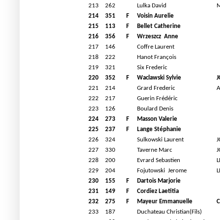
213
262
Lulka David
M
214
351
F
Voisin Aurelie
215
113
F
Bellet Catherine
216
356
F
Wrzeszcz
Anne
217
146
Coffre Laurent
218
222
Hanot François
219
321
Six Frederic
220
352
F
Waclawski Sylvie
J
221
214
Grard Frederic
A
222
217
Guerin Frédéric
223
126
Boulard Denis
224
273
F
Masson Valerie
225
237
F
Lange Stéphanie
226
324
Sulkowski Laurent
J
227
330
Taverne Marc
J
228
200
Evrard Sebastien
L
229
204
Fojutowski
Jerome
L
230
155
F
Dartois Marjorie
231
149
F
Cordiez Laetitia
232
275
F
Mayeur Emmanuelle
C
233
187
Duchateau Christian(Fils)