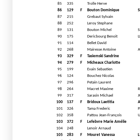
85
335
Trolle Herve
86
129
F
Bouton Dominique
S
87
215
Grebaut Sylvain
88
252
Leroy Stephane
89
131
Bouton Michel
S
90
175
Dericbourg Benoit
L
91
114
Bellet David
92
268
Mairesse Antoine
A
93
329
F
Tasiemski Sandrine
94
279
F
Micheaux Charlotte
95
199
Evain Sebastien
96
124
Bouchez Nicolas
97
296
Petain Laurent
98
264
Macret Maxime
99
317
Sarasin Michael
J
100
137
F
Bridoux Laetitia
A
101
326
Tama Frederic
P
102
358
Pattou Jean-François
U
103
372
F
Lefebvre Marie Amélie
104
248
Lenoir Arnaud
105
283
F
Mouret Vanessa
L