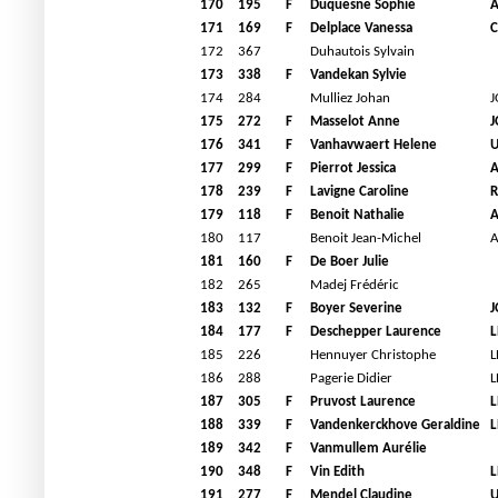
170
195
F
Duquesne Sophie
A
171
169
F
Delplace Vanessa
C
172
367
Duhautois Sylvain
173
338
F
Vandekan Sylvie
174
284
Mulliez Johan
J
175
272
F
Masselot Anne
J
176
341
F
Vanhavwaert Helene
U
177
299
F
Pierrot Jessica
A
178
239
F
Lavigne Caroline
179
118
F
Benoit Nathalie
A
180
117
Benoit Jean-Michel
A
181
160
F
De Boer Julie
182
265
Madej Frédéric
183
132
F
Boyer Severine
J
184
177
F
Deschepper Laurence
L
185
226
Hennuyer Christophe
L
186
288
Pagerie Didier
L
187
305
F
Pruvost Laurence
L
188
339
F
Vandenkerckhove Geraldine
L
189
342
F
Vanmullem Aurélie
190
348
F
Vin Edith
L
191
277
F
Mendel Claudine
U