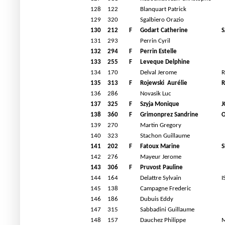
128
122
Blanquart Patrick
129
320
Sgalbiero Orazio
130
212
F
Godart Catherine
S
131
293
Perrin Cyril
132
294
F
Perrin Estelle
133
255
F
Leveque Delphine
134
170
Delval Jerome
135
313
F
Rojewski
Aurélie
136
286
Novasik Luc
137
325
F
Szyja Monique
J
138
360
F
Grimonprez Sandrine
O
139
270
Martin Gregory
140
323
Stachon Guillaume
141
202
F
Fatoux Marine
S
142
276
Mayeur Jerome
143
306
F
Pruvost Pauline
144
164
Delattre Sylvain
I
145
138
Campagne Frederic
146
186
Dubuis Eddy
147
315
Sabbadini Guillaume
148
157
Dauchez Philippe
M